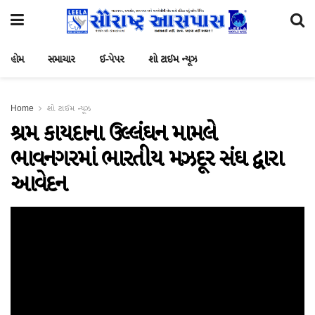
હોમ
સમાચાર
ઈ-પેપર
શો ટાઈમ ન્યૂઝ
Home
શો ટાઈમ ન્યૂઝ
શ્રમ કાયદાના ઉલ્લંઘન મામલે
ભાવનગરમાં ભારતીય મઝદૂર સંઘ દ્વારા
આવેદન