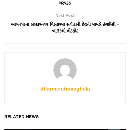
ધરપકડ
Next Post
ભાવનગરના સરદારનગર વિસ્તારમાં સગીરાની છેડતી મામલે તંગદીલી –
બાઇકમાં તોડફોડ
dharmendravaghela
RELATED NEWS