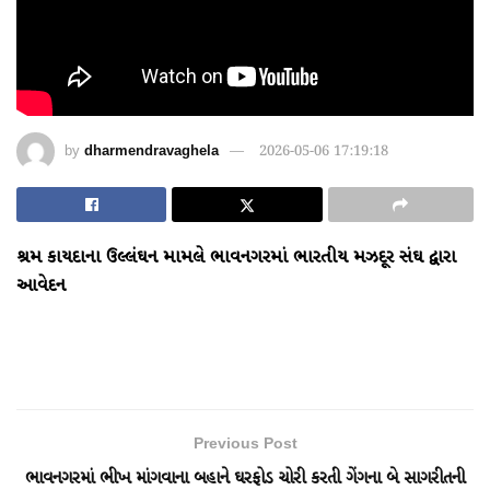
by
dharmendravaghela
2026-05-06 17:19:18
શ્રમ કાયદાના ઉલ્લંઘન મામલે ભાવનગરમાં ભારતીય મઝદૂર સંઘ દ્વારા
આવેદન
Previous Post
ભાવનગરમાં ભીખ માંગવાના બહાને ઘરફોડ ચોરી કરતી ગેંગના બે સાગરીતની