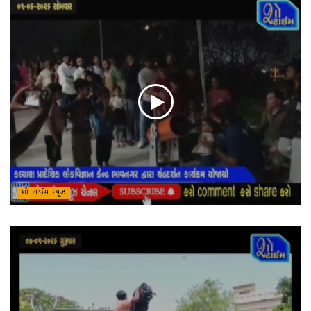
શો ટાઈમ ન્યૂઝ