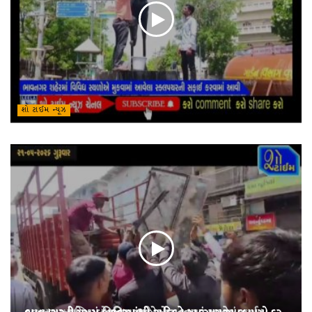
શો ટાઈમ ન્યૂઝ