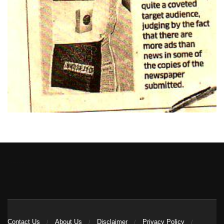
Heng36
Contact Us
About Us
Disclaimer
Privacy Policy