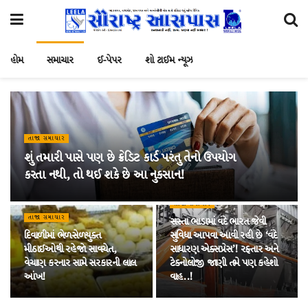
હોમ
સમાચાર
ઈ-પેપર
શો ટાઈમ ન્યૂઝ
તાજા સમાચાર
શું તમારી પાસે પણ છે ક્રેડિટ કાર્ડ પરંતુ તેનો ઉપયોગ
કરતા નથી, તો થઈ શકે છે આ નુકસાન!
તાજા સમાચાર
તાજા સમાચાર
સસ્તા ભાડામાં વંદે ભારત જેવી
દિવાળીમાં ભેળસેળયુક્ત
સુવિધા આપવા આવી રહી છે ‘વંદે
મીઠાઈઓથી રહેજો સાવચેત,
સાધારણ એક્સપ્રેસ’! રફ્તાર અને
વેચાણ કરનાર સામે સરકારની લાલ
ટેક્નોલોજી જાણી તમે પણ કહેશો
આંખ!
વાહ..!