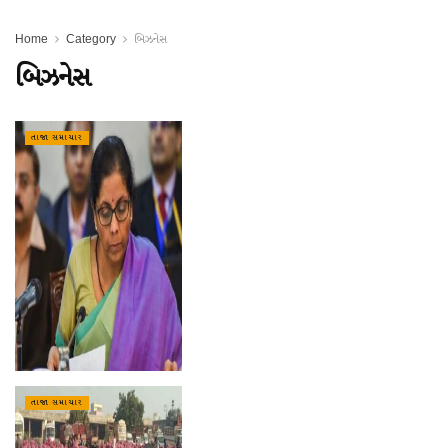
Home
Category
બિઝનેસ
બિઝનેસ
તાજા સમાચાર
તાજા સમાચાર