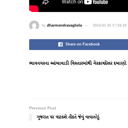
by
dharmendravaghela
2024-05-20 17:34:18
Share on Facebook
ભાવનગરના આંબાવાડી વિસ્તારમાંથી ગેરકાયદેસર દબાણો દ
Previous Post
ગુજરાત પર ત્રાટકશે તૌકતે જેવું વાવાઝોડું