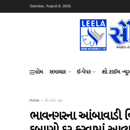
Saturday, August 8, 2026
હોમ
સમાચાર
ઈ-પેપર
શો ટાઈમ ન્યૂ
Home
શો ટાઈમ ન્યૂઝ
ભાવનગરના આંબાવાડી વિસ