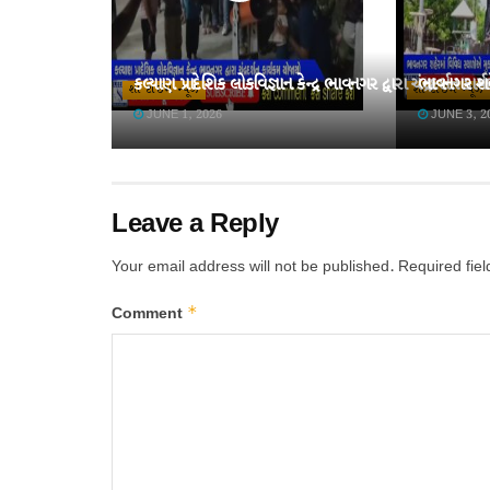
કલ્યાણ પ્રાદેશિક લોકવિજ્ઞાન કેન્દ્ર ભાવનગર દ્વારા ચંદ્રદર્શન કાર્
ભાવનગર શહે
શો ટાઈમ ન્યૂઝ
શો ટાઈમ ન્યૂઝ
JUNE 1, 2026
JUNE 3, 2
Leave a Reply
Your email address will not be published.
Required fie
*
Comment