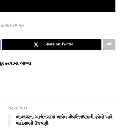
in
શો ટાઈમ ન્યૂઝ
Share on Twitter
ુર કરવામાં આવ્યા
Next Post
ભાવનગરના આનંદનગરમાં આવેલ ગોવર્ધનનાથજીની હવેલી ખાતે
પાટોત્સવની ઉજવણી