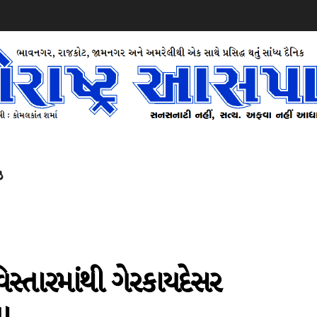
ઝ
્તારમાંથી ગેરકાયદેસર