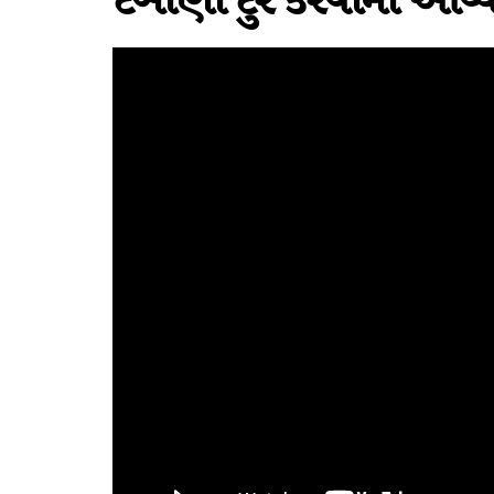
દબાણો દુર કરવામાં આવ્ય