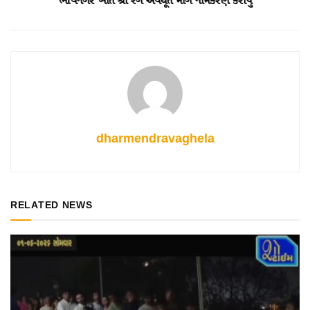
ભtવનગર ખાતે શ્રી રંગ અવધૂત માર્ગ નામકરણ કરાયું
dharmendravaghela
RELATED NEWS