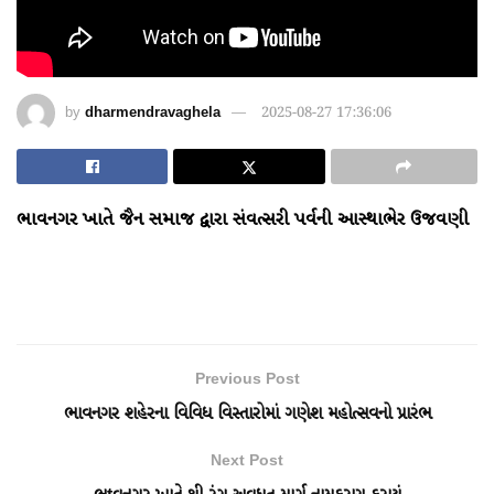
by
dharmendravaghela
2025-08-27 17:36:06
ભાવનગર ખાતે જૈન સમાજ દ્વારા સંવત્સરી પર્વની આસ્થાભેર ઉજવણી
Previous Post
ભાવનગર શહેરના વિવિધ વિસ્તારોમાં ગણેશ મહોત્સવનો પ્રારંભ
Next Post