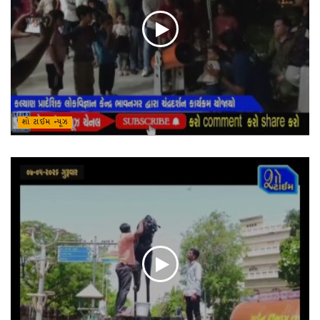
શો ટાઈમ ન્યૂઝ