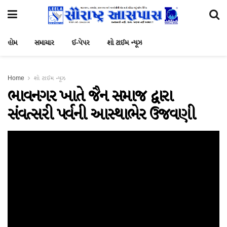
હોમ
સમાચાર
ઈ-પેપર
શો ટાઈમ ન્યૂઝ
Home
શો ટાઈમ ન્યૂઝ
ભાવનગર ખાતે જૈન સમાજ દ્વારા
સંવત્સરી પર્વની આસ્થાભેર ઉજવણી