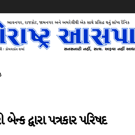
ઝ
ન્ક દ્વારા પત્રકાર પરિષદ