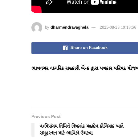
by
dharmendravaghela
2025-08-28 19:18:56
Share on Facebook
ભાવનગર નાગરિક સહકારી બેન્ક દ્વારા પત્રકાર પરિષદ યો
Previous Post
ઋષિપાંચમ નિમિત્તે નિષ્કલંક મહાદેવ કોળિયાક ખાતે
સમુદ્રસ્નાન માટે ભાવિકો ઉમટ્યા