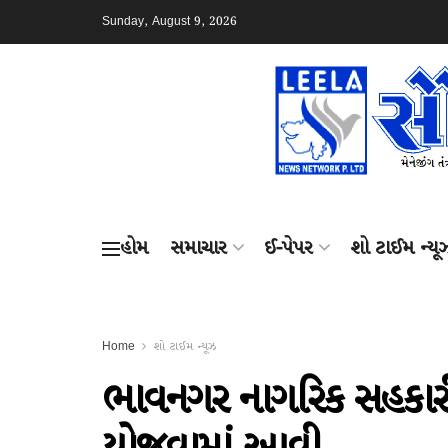
Sunday, August 9, 2026
હોમ
સમાચાર
ઈ-પેપર
શો ટાઈમ ન્યૂ
Home
શો ટાઈમ ન્યૂઝ
ભાવનગર નાગરિક સહકારી બે