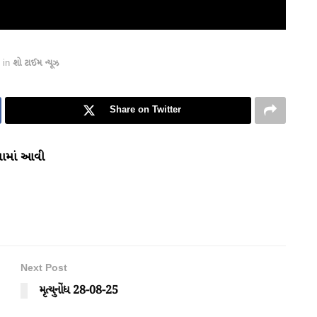
in
શો ટાઈમ ન્યૂઝ
Share on Twitter
જવામાં આવી
Next Post
મૃત્યુનોંધ 28-08-25