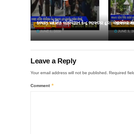
કલ્યાણ પ્રાદેશિક લોકવિજ્ઞાન કેન્દ્ર ભાવનગર દ્વારા ચંદ્રદર્શન કાર્
ભાવનગર શહે
શો ટાઈમ ન્યૂઝ
શો ટાઈમ ન્યૂઝ
JUNE 1, 2026
JUNE 3, 2
Leave a Reply
Your email address will not be published.
Required fie
*
Comment