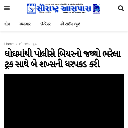
હોમ
સમાચાર
ઈ-પેપર
શો ટાઈમ ન્યૂઝ
Home
શો ટાઈમ ન્યૂઝ
ઘોઘમાંથી પોલીસે બિયરનો જથ્થો ભરેલા
ટ્રક સાથે બે શખ્સની ધરપકડ કરી