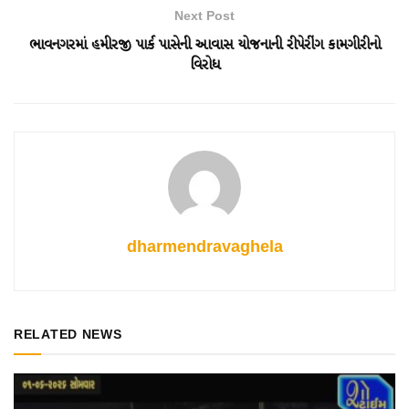
Next Post
ભાવનગરમાં હમીરજી પાર્ક પાસેની આવાસ યોજનાની રીપેરીંગ કામગીરીનો
વિરોધ
dharmendravaghela
RELATED NEWS