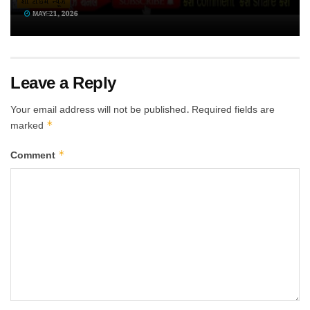
શો ટાઈમ ન્યૂઝ
JUNE 1, 2026
JUNE 3, 2026
MAY 21, 2026
Leave a Reply
Your email address will not be published.
Required fields are
*
marked
*
Comment