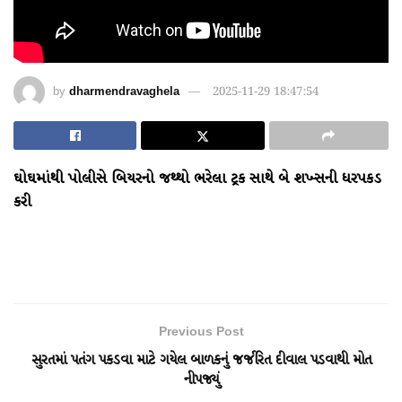
by
dharmendravaghela
2025-11-29 18:47:54
ઘોઘમાંથી પોલીસે બિયરનો જથ્થો ભરેલા ટ્રક સાથે બે શખ્સની ધરપકડ
કરી
Previous Post
સુરતમાં પતંગ પકડવા માટે ગયેલ બાળકનું જર્જરિત દીવાલ પડવાથી મોત
નીપજ્યું