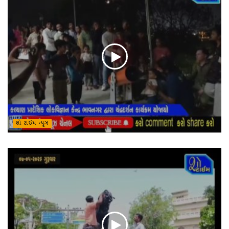
શો ટાઈમ ન્યૂઝ