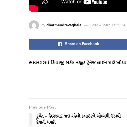
by
dharmendravaghela
2025-12-02 13:25:34
Share on Facebook
ભાવનગરમાં શિવાજી સર્કલ નજીક ડ્રેનેજ લાઈન માટે ખોદવા
Previous Post
કુવૈત – હૈદરાબાદ જઈ રહેલી ફ્લાઇટને બોમ્બથી ઉડાવી
દેવાની ધમકી