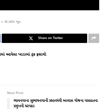
in
શો ટાઈમ ન્યૂઝ
Share on Twitter
માં આવેલા ખાડામાં ટ્રક ફસાયો
Next Post
ભાવનગરના સુભાષનગરની પ્રધાનમંત્રી આવાસ યોજના વસાહતના
પ્રમુખની ધરપકડ