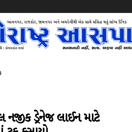
ઝ
 નજીક ડ્રેનેજ લાઈન માટે