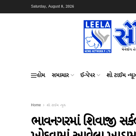
Saturday, August 8, 2026
હોમ
સમાચાર
ઈ-પેપર
શો ટાઈમ ન્યૂ
Home
શો ટાઈમ ન્યૂઝ
ભાવનગરમાં શિવાજી સર્કલ