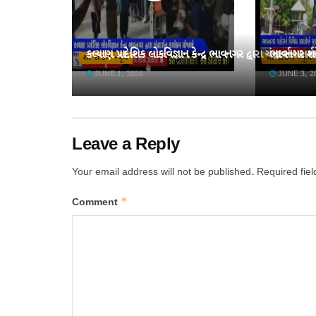
કલ્યાણ પ્રાદેશિક લોકવિજ્ઞાન કેન્દ્ર ભાવનગર દ્વારા ચંદ્રદર્શન કાર્
ભાવનગર શહે
શો ટાઈમ ન્યૂઝ
શો ટાઈમ ન્યૂઝ
JUNE 1, 2026
JUNE 3, 2
Leave a Reply
Your email address will not be published.
Required fie
*
Comment