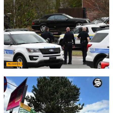
આંતરરાષ્ટ્રીય