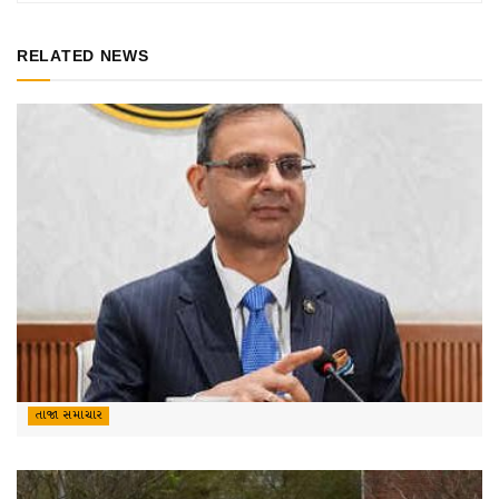
RELATED NEWS
તાજા સમાચાર