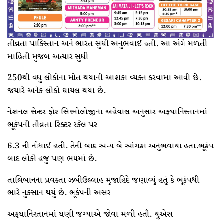
તીવ્રતા પાકિસ્તાન અને ભારત સુધી અનુભવાઈ હતી. આ અંગે મળતી
માહિતી મુજબ અત્યાર સુધી
250થી વધુ લોકોના મોત થયાની આશંકા વ્યક્ત કરવામાં આવી છે.
જયારે અનેક લોકો ઘાયલ થયા છે.
નેશનલ સેન્ટર ફોર સિસ્મોલોજીના અહેવાલ અનુસાર અફઘાનિસ્તાનમાં
ભૂકંપની તીવ્રતા રિક્ટર સ્કેલ પર
6.3 ની નોંધાઈ હતી. તેની બાદ અન્ય બે આંચકા અનુભવાયા હતા.ભૂકંપ
બાદ લોકો હજુ પણ ભયમાં છે.
તાલિબાનના પ્રવક્તા ઝબીઉલ્લાહ મુજાહિદે જણાવ્યું હતું કે ભૂકંપથી
ભારે નુકસાન થયું છે. ભૂકંપની અસર
અફઘાનિસ્તાનમાં ઘણી જગ્યાએ જોવા મળી હતી. યુએસ