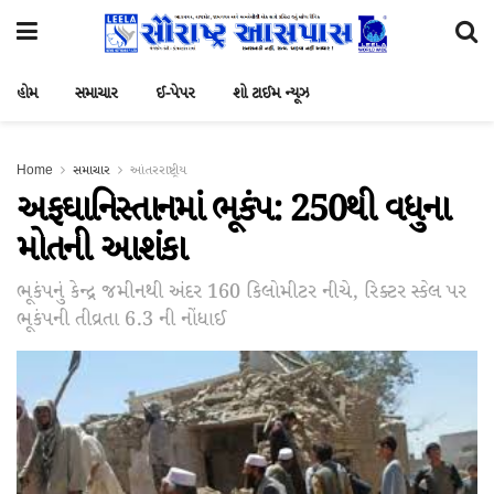
હોમ
સમાચાર
ઈ-પેપર
શો ટાઈમ ન્યૂઝ
Home
સમાચાર
આંતરરાષ્ટ્રીય
અફઘાનિસ્તાનમાં ભૂકંપ: 250થી વધુના
મોતની આશંકા
ભૂકંપનું કેન્દ્ર જમીનથી અંદર 160 કિલોમીટર નીચે, રિક્ટર સ્કેલ પર
ભૂકંપની તીવ્રતા 6.3 ની નોંધાઈ