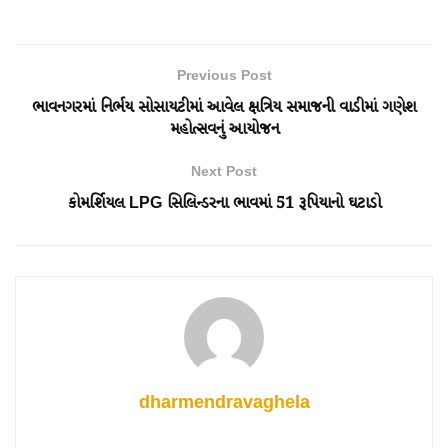
Previous Post
ભાવનગરમાં નિર્ભય સોસાયટીમાં આવેલ ક્ષત્રિય સમાજની વાડીમાં ગણેશ
મહોત્સવનું આયોજન
Next Post
કોમર્શિયલ LPG સિલિન્ડરના ભાવમાં 51 રૂપિયાનો ઘટાડો
dharmendravaghela