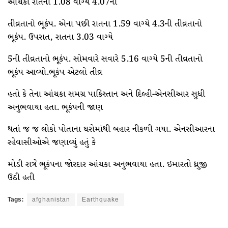
આંચકો રાતના 1.08 વાગ્યે 4.07ની
તીવ્રતાનો ભૂકંપ. એના પછી રાતના 1.59 વાગ્યે 4.3ની તીવ્રતાનો
ભૂકંપ. ઉપરાત, રાતના 3.03 વાગ્યે
5ની તીવ્રતાનો ભૂકંપ. સોમવારે સવારે 5.16 વાગ્યે 5ની તીવ્રતાનો
ભૂકંપ આવ્યો.ભૂકંપ એટલો તીવ્ર
હતો કે તેના આંચકા સમગ્ર પાકિસ્તાન અને દિલ્હી-એનસીઆર સુધી
અનુભવાયા હતા. ભૂકંપની જાણ
થતાં જ જ લોકો પોતાના ઘરોમાંથી બહાર નીકળી ગયા. એનસીઆરના
રહેવાસીઓએ જણાવ્યું હતું કે
મોડી રાત્રે ભૂકંપના જોરદાર આંચકા અનુભવાયા હતા. ઇમારતો ધ્રુજી
ઉઠી હતી
Tags:
afghanistan
Earthquake