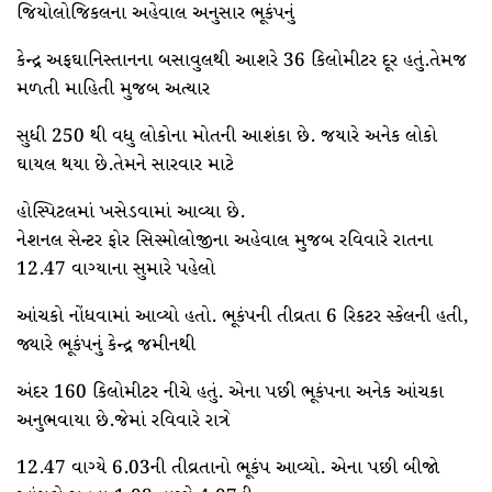
જિયોલોજિકલના અહેવાલ અનુસાર ભૂકંપનું
કેન્દ્ર અફઘાનિસ્તાનના બસાવુલથી આશરે 36 કિલોમીટર દૂર હતું.તેમજ
મળતી માહિતી મુજબ અત્યાર
સુધી 250 થી વધુ લોકોના મોતની આશંકા છે. જયારે અનેક લોકો
ઘાયલ થયા છે.તેમને સારવાર માટે
હોસ્પિટલમાં ખસેડવામાં આવ્યા છે.
નેશનલ સેન્ટર ફોર સિસ્મોલોજીના અહેવાલ મુજબ રવિવારે રાતના
12.47 વાગ્યાના સુમારે પહેલો
આંચકો નોંધવામાં આવ્યો હતો. ભૂકંપની તીવ્રતા 6 રિકટર સ્કેલની હતી,
જ્યારે ભૂકંપનું કેન્દ્ર જમીનથી
અંદર 160 કિલોમીટર નીચે હતું. એના પછી ભૂકંપના અનેક આંચકા
અનુભવાયા છે.જેમાં રવિવારે રાત્રે
12.47 વાગ્યે 6.03ની તીવ્રતાનો ભૂકંપ આવ્યો. એના પછી બીજો