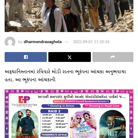
by
dharmendravaghela
2025-09-01 11:50:16
અફઘાનિસ્તાનમાં રવિવારે મોડી રાતના ભૂકંપના આંચકા અનુભવાયા
હતા. આ ભૂકંપના આંચકાની