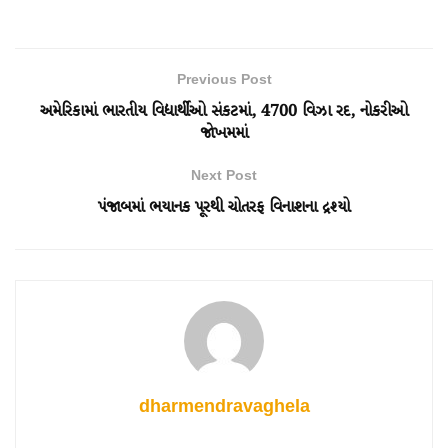
Previous Post
અમેરિકામાં ભારતીય વિદ્યાર્થીઓ સંકટમાં, 4700 વિઝા રદ, નોકરીઓ
જોખમમાં
Next Post
પંજાબમાં ભયાનક પૂરથી ચોતરફ વિનાશના દ્રશ્યો
dharmendravaghela