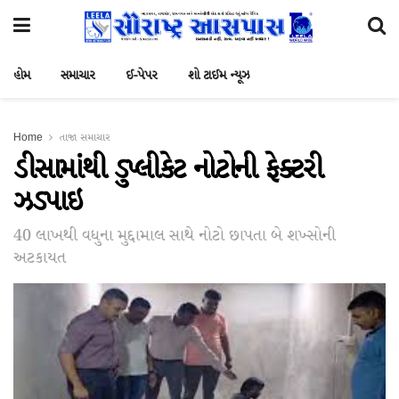
હોમ
સમાચાર
ઈ-પેપર
શો ટાઈમ ન્યૂઝ
Home
તાજા સમાચાર
ડીસામાંથી ડુપ્લીકેટ નોટોની ફેક્ટરી
ઝડપાઇ
40 લાખથી વધુના મુદ્દામાલ સાથે નોટો છાપતા બે શખ્સોની
અટકાયત