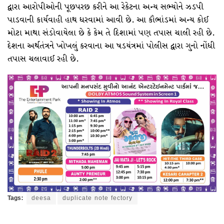
દ્વારા આરોપીઓની પૂછપરછ કરીને આ રેકેટના અન્ય સભ્યોને ઝડપી
પાડવાની કાર્યવાહી હાથ ધરવામાં આવી છે. આ કૌભાંડમાં અન્ય કોઈ
મોટા માથા સંડોવાયેલા છે કે કેમ તે દિશામાં પણ તપાસ ચાલી રહી છે.
દેશના અર્થતંત્રને ખોખલું કરવાના આ ષડયંત્રમાં પોલીસ દ્વારા ગુનો નોંધી
તપાસ ચલાવાઈ રહી છે.
Tags:
deesa
duplicate note fectory