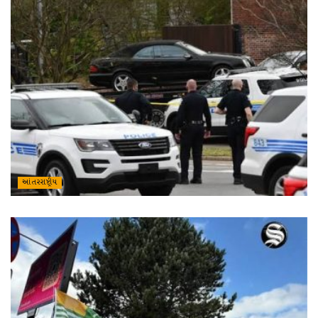
આંતરરાષ્ટ્રીય