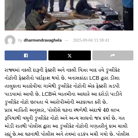
by
dharmendravaghela
2025-09-04 11:38:41
રાજ્યમાં નકલી દારૂની ફેક્ટરી અને નકલી વિઝા બાદ હવે ડુપ્લીકેટ
નોટોની ફેક્ટરીનો પર્દાફાશ થયો છે. બનાસકાંઠા LCB દ્વારા ડીસા
તાલુકાના મહાદેવીયા ગામેથી ડુપ્લીકેટ નોટોની એક ફેક્ટરી ઝડપી
પાડવામાં આવી છે. LCBએ બાતમીના આધારે આ દરોડો પાડીને
ડુપ્લીકેટ નોટો છાપતા બે આરોપીઓની અટકાયત કરી છે.
પ્રાપ્ત માહિતી અનુસાર, પોલીસે ઘટના સ્થળેથી અંદાજે 40 લાખ
રૂપિયાથી વધુની ડુપ્લીકેટ નોટો અને અન્ય સાધનો જપ્ત કર્યા છે. ગત
મોડી રાતથી પોલીસ દ્વારા આ ડુપ્લીકેટ નોટોની ગણતરીનું કામ ચાલી
રહ્યું છે.આ ઘટનાથી પોલીસ અને તંત્રમાં હડકંપ મચી ગયો છે. પોલીસ