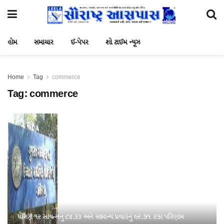
હોમ
સમાચાર
ઈ-પેપર
શો ટાઈમ ન્યૂઝ
Home
Tag
commerce
Tag:
commerce
ધોરણ ૧૨ સાયન્સનું ૮૪.૩૩ અને સામાન્ય પ્રવાહનું ૯૨.૭૧ ટકા પરિણામ