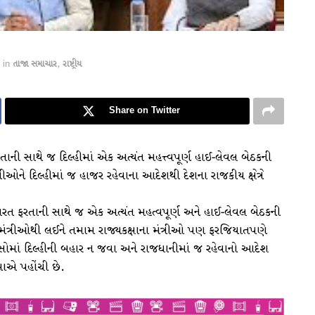
in
તાજા સમાચાર
,
રાષ્ટ્રીય
Share on Twitter
રતાની સાથે જ દિલ્હીમાં એક અત્યંત મહત્ત્વપૂર્ણ હાઈ-લેવલ બેઠકની
્રીઓને દિલ્હીમાં જ હાજર રહેવાના આદેશથી દેશના રાજકીય ક્ષેત્રે
ત પરત ફરતાની સાથે જ એક અત્યંત મહત્વપૂર્ણ અને હાઈ-લેવલ બેઠકની
્ઠ મંત્રીઓથી લઈને તમામ રાજ્યકક્ષાના મંત્રીઓ પણ ફરજિયાતપણે
માં દિલ્હીની બહાર ન જવા અને રાજધાનીમાં જ રહેવાનો આદેશ
માએ પહોંચી છે.