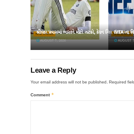
શ્રીલંકા પ્રવાસમાં ભારતને મોટો ઝટકો, કેપ્ટન ગિલ ઈજાગ્રસ્ત, મ
NTA ના નિષ
તાજા સમાચાર
તાજા સમાચાર
AUGUST 7, 2026
AUGUST 7
Leave a Reply
Your email address will not be published.
Required fie
*
Comment