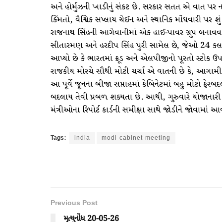
અને હોર્મુઝની ખાડીનું સંકટ છે. સરકાર સતત એ વાત પર ન
કિંમતો, વૈશ્વિક સપ્લાય ચેઈન અને સ્થાનિક મોંઘવારી પર શ
રાજનાથ સિંહની આગેવાનીમાં એક હાઈ-પાવર ગ્રુપ બનાવવામાં
સીતારમણ અને હરદીપ સિંહ પુરી સામેલ છે, જેઓ 24 કલાક સ
આપ્યો છે કે ભારતમાં ક્રૂડ અને એલપીજીનો પૂરતો સ્ટોક 
રાજકીય મોરચે સૌથી મોટી ચર્ચા એ વાતની છે કે, આગામી 10
આ પૂર્વે જૂનના બીજા સપ્તાહમાં કેબિનેટમાં બહુ મોટો ફ
બદલાય તેવી પ્રબળ શક્યતા છે. આથી, ગુરુવારે યોજાનારી
મંત્રીઓના રિપોર્ટ કાર્ડની સમીક્ષા સાથે જોડીને જોવામાં આ
Tags:
india
modi cabinet meeting
Previous Post
મૃત્યુનોંધ 20-05-26