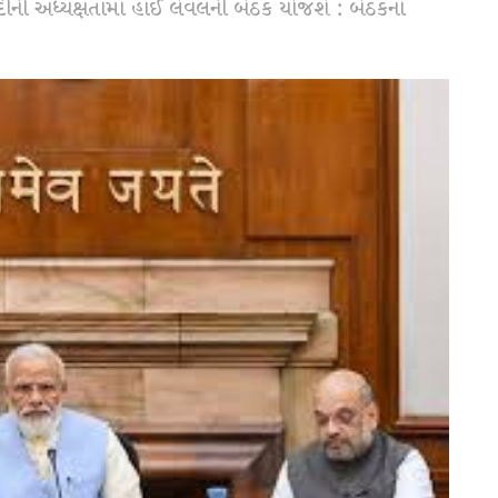
ર મોદીની અધ્યક્ષતામાં હાઈ લેવલની બેઠક યોજશે : બેઠકના