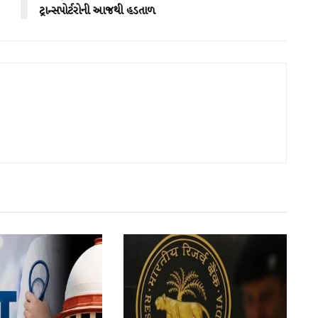
ટ્રાન્સપોર્ટરોની આજથી હડતાળ