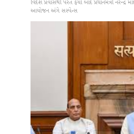
વિદેશ પ્રવાસથી પરત ફર્યા બાદ પ્રધાનમંત્રી નરેન્દ્
આયોજન અંગે સસ્પેન્સ