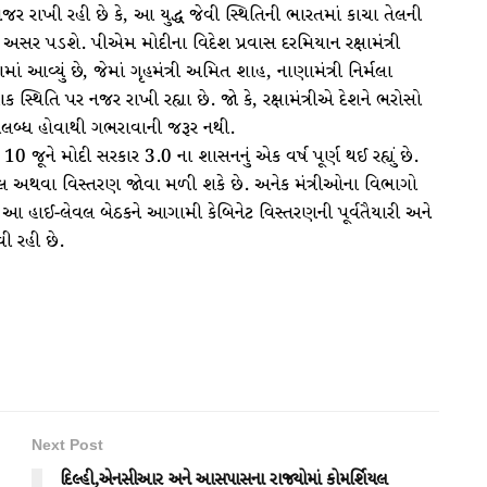
જર રાખી રહી છે કે, આ યુદ્ધ જેવી સ્થિતિની ભારતમાં કાચા તેલની
ું અસર પડશે. પીએમ મોદીના વિદેશ પ્રવાસ દરમિયાન રક્ષામંત્રી
 આવ્યું છે, જેમાં ગૃહમંત્રી અમિત શાહ, નાણામંત્રી નિર્મલા
્થિતિ પર નજર રાખી રહ્યા છે. જો કે, રક્ષામંત્રીએ દેશને ભરોસો
ઉપલબ્ધ હોવાથી ગભરાવાની જરૂર નથી.
 જૂને મોદી સરકાર 3.0 ના શાસનનું એક વર્ષ પૂર્ણ થઈ રહ્યું છે.
ેરબદલ અથવા વિસ્તરણ જોવા મળી શકે છે. અનેક મંત્રીઓના વિભાગો
 આ હાઈ-લેવલ બેઠકને આગામી કેબિનેટ વિસ્તરણની પૂર્વતૈયારી અને
વી રહી છે.
Next Post
દિલ્હી,એનસીઆર અને આસપાસના રાજ્યોમાં કોમર્શિયલ