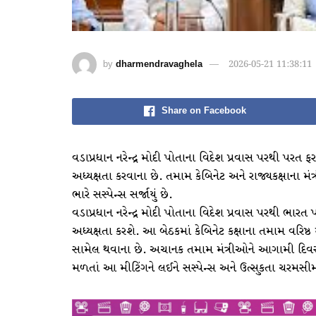
by
dharmendravaghela
2026-05-21 11:38:11
Share on Facebook
વડાપ્રધાન નરેન્દ્ર મોદી પોતાના વિદેશ પ્રવાસ પરથી પરત ફ
અધ્યક્ષતા કરવાના છે. તમામ કેબિનેટ અને રાજ્યકક્ષાના મંત
ભારે સસ્પેન્સ સર્જાયું છે.
વડાપ્રધાન નરેન્દ્ર મોદી પોતાના વિદેશ પ્રવાસ પરથી ભાર
અધ્યક્ષતા કરશે. આ બેઠકમાં કેબિનેટ કક્ષાના તમામ વરિષ
સામેલ થવાના છે. અચાનક તમામ મંત્રીઓને આગામી દિવસો
મળતાં આ મીટિંગને લઈને સસ્પેન્સ અને ઉત્સુકતા ચરમસી