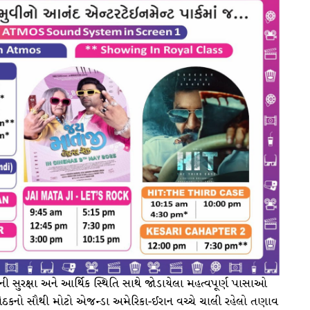
ી સુરક્ષા અને આર્થિક સ્થિતિ સાથે જોડાયેલા મહત્વપૂર્ણ પાસાઓ
ેઠકનો સૌથી મોટો એજન્ડા અમેરિકા-ઈરાન વચ્ચે ચાલી રહેલો તણાવ