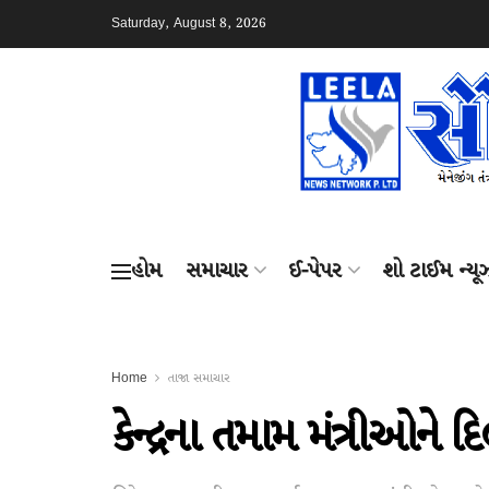
Saturday, August 8, 2026
હોમ
સમાચાર
ઈ-પેપર
શો ટાઈમ ન્યૂ
Home
તાજા સમાચાર
કેન્દ્રના તમામ મંત્રીઓને