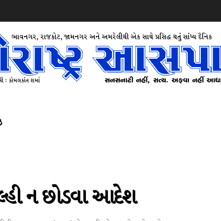
ઝ
 દિલ્હી ન છોડવા આદેશ