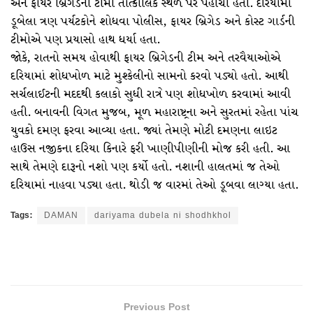
અને ફાયર બ્રિગેડની ટીમો તાત્કાલિક સ્થળ પર પહોંચી હતી. દરિયામાં
ડૂબેલા ત્રણ પર્યટકોને શોધવા પોલીસ, ફાયર બ્રિગેડ અને કોસ્ટ ગાર્ડની
ટીમોએ પણ પ્રયાસો હાથ ધર્યા હતા.
જોકે, રાતનો સમય હોવાથી ફાયર બ્રિગેડની ટીમ અને તરવૈયાઓએ
દરિયામાં શોધખોળ માટે મુશ્કેલીનો સામનો કરવો પડ્યો હતો. આથી
સર્ચલાઈટની મદદથી કલાકો સુધી રાત્રે પણ શોધખોળ કરવામાં આવી
હતી. બનાવની વિગત મુજબ, મૂળ મહારાષ્ટ્રના અને સુરતમાં રહેતા પાંચ
યુવકો દમણ ફરવા આવ્યા હતા. જ્યાં તેમણે મોટી દમણના લાઇટ
હાઉસ નજીકના દરિયા કિનારે ફરી ખાણીપીણીની મોજ કરી હતી. આ
સાથે તેમણે દારૂનો નશો પણ કર્યો હતો. નશાની હાલતમાં જ તેઓ
દરિયામાં નાહવા પડ્યા હતા. થોડી જ વારમાં તેઓ ડૂબવા લાગ્યા હતા.
Tags:
DAMAN
dariyama dubela ni shodhkhol
Previous Post