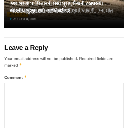
કચ્છ સરહદે પાકિસ્તાનની મેલી મુરાદ,સૈન્યની હલચલથી
તહેવારો પૂર્વે ખાંડ 15% મોંઘી થઈ!
ચંબામાં 22 મુસાફરો ભરેલી બસ ખીણમાં ખાબકી, 7ના મોત
ભારતીય સુરક્ષા દળો હાઈએલર્ટ પર
તાજા સમાચાર
AUGUST 8, 2026
AUGUST 8, 2026
AUGUST 8, 2026
Leave a Reply
Your email address will not be published.
Required fields are
*
marked
*
Comment