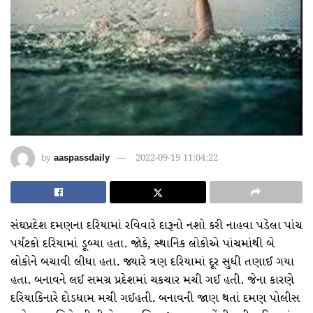
by
aaspassdaily
2022-09-19 11:04:22
સંઘપ્રદેશ દમણના દરિયામાં રવિવારે દારૂનો નશો કરી નાહવા પડેલા પાંચ
પર્યટકો દરિયામાં ડૂબ્યા હતા. જોકે, સ્થાનિક લોકોએ પાંચમાંથી બે
લોકોને બચાવી લીધા હતા. જ્યારે ત્રણ દરિયામાં દૂર સુધી તણાઈ ગયા
હતા. બનાવને લઈ સમગ્ર પ્રદેશમાં ચકચાર મચી ગઈ હતી. જેના કારણે
દરિયાકિનારે દોડધામ મચી ગઈહતી. બનાવની જાણ થતાં દમણ પોલીસ