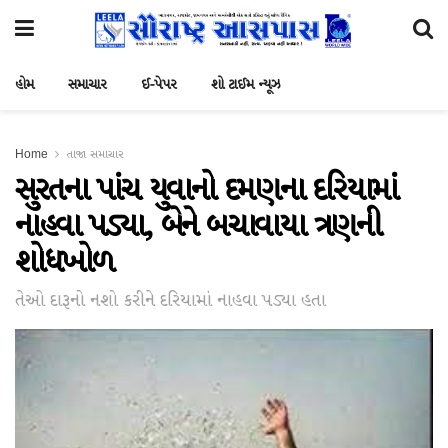
હોમ
સમાચાર
ઈ-પેપર
શો ટાઈમ ન્યૂઝ
Home
તાજા સમાચાર
સુરતના પાંચ યુવાનો દમણના દરિયામાં
નાહવા પડ્યા, બેને બચાવાયા ત્રણની
શોધખોળ
તેઓ દારૂનો નશો કરીને દરિયામાં નાહવા પડ્યા હતા