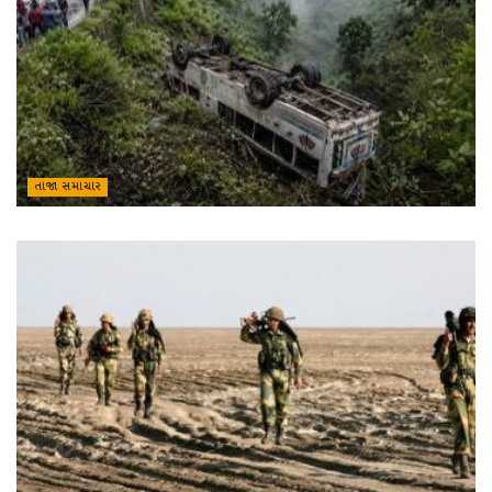
તાજા સમાચાર