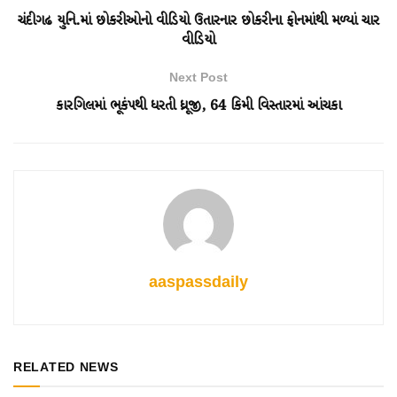
ચંદીગઢ યુનિ.માં છોકરીઓનો વીડિયો ઉતારનાર છોકરીના ફોનમાંથી મળ્યાં ચાર
વીડિયો
Next Post
કારગિલમાં ભૂકંપથી ધરતી ધ્રૂજી, 64 કિમી વિસ્તારમાં આંચકા
aaspassdaily
RELATED NEWS