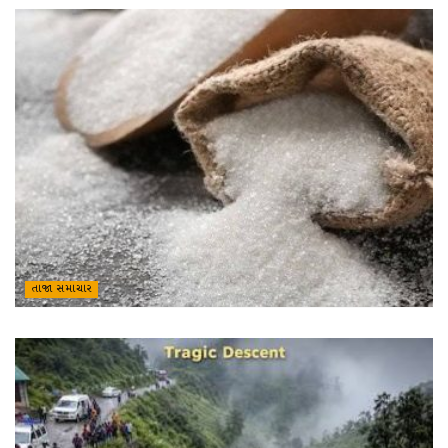
તાજા સમાચાર