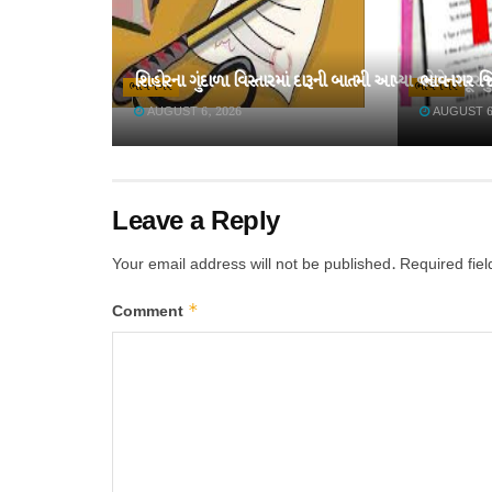
શિહોરના ગુંદાળા વિસ્તારમાં દારૂની બાતમી આપ્યા વહેમે મજૂરન
ભાવનગર જિ
ભાવનગર
ભાવનગર
AUGUST 6, 2026
AUGUST 6
Leave a Reply
Your email address will not be published.
Required fie
*
Comment