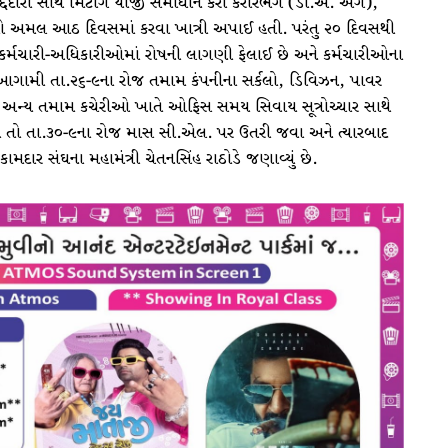
ારો સાથે મિટીંગ યોજી સમાધાન કરી કરારભંગ (ડી.એ. અંગે),
ો અમલ આઠ દિવસમાં કરવા ખાત્રી અપાઈ હતી. પરંતુ ૨૦ દિવસથી
ર્મચારી-અધિકારીઓમાં રોષની લાગણી ફેલાઈ છે અને કર્મચારીઓના
રી આગામી તા.૨૬-૯ના રોજ તમામ કંપનીના સર્કલો, ડિવિઝન, પાવર
ે અન્ય તમામ કચેરીઓ ખાતે ઓફિસ સમય સિવાય સૂત્રોચ્ચાર સાથે
વે તો તા.૩૦-૯ના રોજ માસ સી.એલ. પર ઉતરી જવા અને ત્યારબાદ
મદાર સંઘના મહામંત્રી ચેતનસિંહ રાઠોડે જણાવ્યું છે.