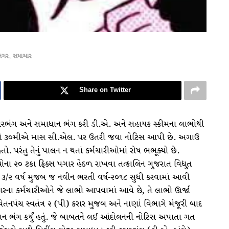
નગર
,
સમાચાર
Share on Twitter
ારભંગ અને સમાધાન ભંગ કરી ડી.એ. અને સહાયક સ્કીમના લાભોથી
 અને ૩૦મીએ માસ સી.એલ. પર ઉતરી જવા નોટિસ આપી છે. અગાઉ
પરંતુ તેનું પાલન ન થતાં કર્મચારીઓમાં રોષ ભભૂક્યો છે.
યાઓના ૨૦ ટકા ફિક્સ પગાર હેઠળ રાખવા તત્કાલિન ગુજરાત વિદ્યુત
જબ ૩/૨ વર્ષ મુજબ જ નવીન ભરતી વર્ષ-૨૦૧૮ સુધી કરવામાં આવી
કારના કર્મચારીઓને જે લાભો આપવામાં આવે છે, તે લાભો ઊર્જા
નપંચ સ્વતંત્ર ૨ (પી) કરાર મુજબ અને નાણાં વિભાગે મંજૂરી બાદ
ન ભંગ કર્યું હતું. જે બાબતને લઈ આંદોલનની નોટિસ અપાતા ગત