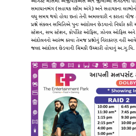
ઓગસ્ટ માસમાં એજીવીકેએસ અને જીબીઆ સંગઠનના હોદ્દેદ
સમાધાનભંગ (સહાયક સ્કીમ અંગે) અને સહાયકના લાભોન
વધુ સમય થયો હોવા છતાં તેની અમલવારી ન કરાતા વીજ ક
પ્રશ્ને સંકલન સમિતિએ પુનઃ આંદોલન છેડવાનો નિર્ધાર ક
સ્ટેશન, સબ સ્ટેશન, કોર્પોરેટ ઓફિસ, ઝોનલ ઓફિસ અન
આંદોલનનો આરંભ કરવા તેમજ પ્રશ્નોનું નિરાકરણ નહીં આ
જલદ આંદોલન છેડવાની ચિમકી ઉચ્ચારી હોવાનું અ.ગુ.વિ. કા