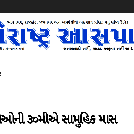
ઝ
ારીઓની ૩૦મીએ સામુહિક માસ