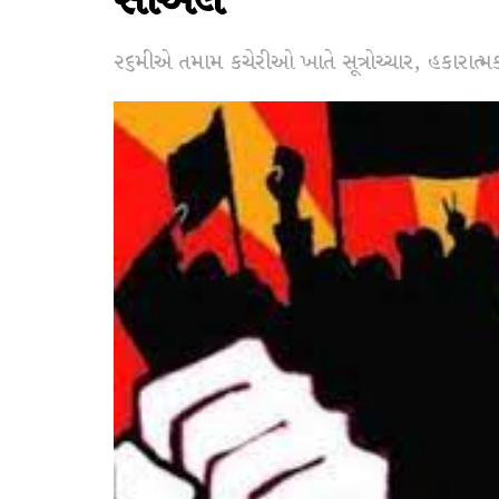
સીએલ
૨૬મીએ તમામ કચેરીઓ ખાતે સૂત્રોચ્ચાર, હકારાત્