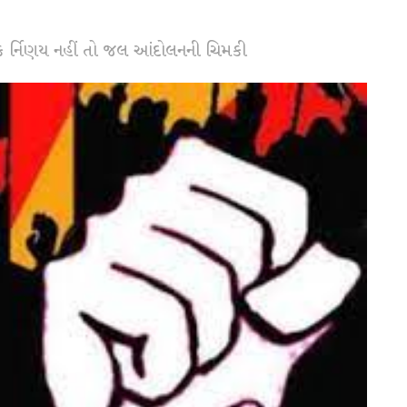
મક ર્નિણય નહીં તો જલ આંદોલનની ચિમકી