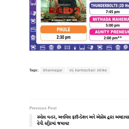
Tags:
bhavnagar
vij karmachari strike
Previous Post
સ્મોલ વન્ડર, અનવિલ ફાઉન્ડેશન અને એપ્રોચ દ્વારા અમદાવા
હેપી સ્ટ્રીટમાં જમાવટ