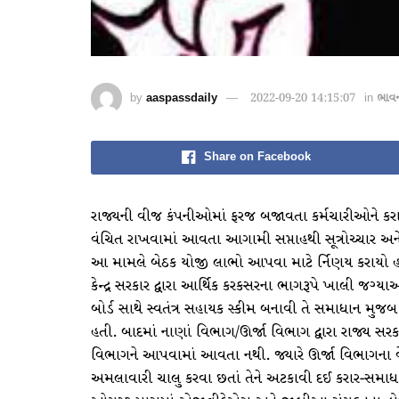
by
aaspassdaily
2022-09-20 14:15:07
in
ભાવ
Share on Facebook
રાજ્યની વીજ કંપનીઓમાં ફરજ બજાવતા કર્મચારીઓને કર
વંચિત રાખવામાં આવતા આગામી સપ્તાહથી સૂત્રોચ્ચાર
આ મામલે બેઠક યોજી લાભો આપવા માટે ર્નિણય કરાયો હતો. 
કેન્દ્ર સરકાર દ્વારા આર્થિક કરકસરના ભાગરૂપે ખાલી જગ્
બોર્ડ સાથે સ્વતંત્ર સહાયક સ્કીમ બનાવી તે સમાધાન મુ
હતી. બાદમાં નાણાં વિભાગ/ઊર્જા વિભાગ દ્વારા રાજ્ય સર
વિભાગને આપવામાં આવતા નથી. જ્યારે ઊર્જા વિભાગના વેત
અમલાવારી ચાલુ કરવા છતાં તેને અટકાવી દઈ કરાર-સમાધા