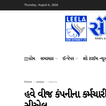
Thursday, August 6, 2026
હોમ
સમાચાર
ઈ-પેપર
શો ટાઈમ ન્યૂ
Home
સમાચાર
ભાવનગર
હવે વીજ કંપનીના કર્મચ