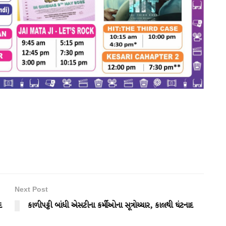
Next Post
દ
કાળીપટ્ટી બાંધી એસટીના કર્મીઓના સૂત્રોચ્ચાર, કાલથી ઘંટનાદ