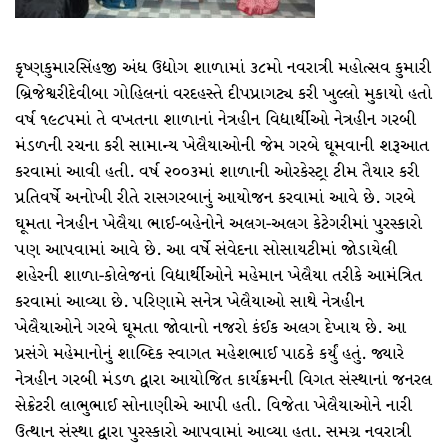
કૃષ્ણકુમારસિંહજી અંધ ઉદ્યોગ શાળામાં ૩૮મો નવરાત્રી મહોત્સવ કુમારી
બ્રિજેશ્વરીદેવીબા ગોહિલનાં વરદહસ્તે દીપપ્રાગટ્ય કરી ખુલ્લો મુકાયો હતો
વર્ષ ૧૯૮૫માં તે વખતના શાળાનાં નેત્રહીન વિદ્યાર્થીઓ નેત્રહીન ગરબી
મંડળની રચના કરી સામાન્ય ખેલૈયાઓની જેમ ગરબે ઘૂમવાની શરૂઆત
કરવામાં આવી હતી. વર્ષ ૨૦૦૩માં શાળાની ઓરકેસ્ટ્રા ટીમ તૈયાર કરી
પ્રતિવર્ષે અનોખી રીતે રાસગરબાનું આયોજન કરવામાં આવે છે. ગરબે
ઘૂમતા નેત્રહીન ખેલૈયા ભાઈ-બહેનોને અલગ-અલગ કેટેગરીમાં પુરસ્કારો
પણ આપવામાં આવે છે. આ વર્ષે સંવેદના સોસાયટીમાં જોડાયેલી
શહેરની શાળા-કોલેજનાં વિદ્યાર્થીઓને મહેમાન ખેલૈયા તરીકે આમંત્રિત
કરવામાં આવ્યા છે. પરિણામે સનેત્ર ખેલૈયાઓ સાથે નેત્રહીન
ખેલૈયાઓને ગરબે ઘૂમતા જોવાનો નજરો કંઈક અલગ દેખાય છે. આ
પ્રસંગે મહેમાનોનું શાબ્દિક સ્વાગત મહેશભાઈ પાઠકે કર્યું હતું. જ્યારે
નેત્રહીન ગરબી મંડળ દ્વારા આયોજિત કાર્યક્રમની વિગત સંસ્થાનાં જનરલ
સેક્રેટરી લાભુભાઈ સોનાણીએ આપી હતી. વિજેતા ખેલૈયાઓને નારી
ઉત્થાન સંસ્થા દ્વારા પુરસ્કારો આપવામાં આવ્યા હતા. સમગ્ર નવરાત્રી