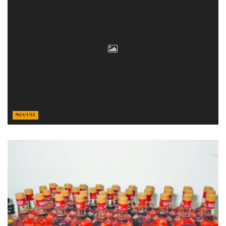
ભાવનગર