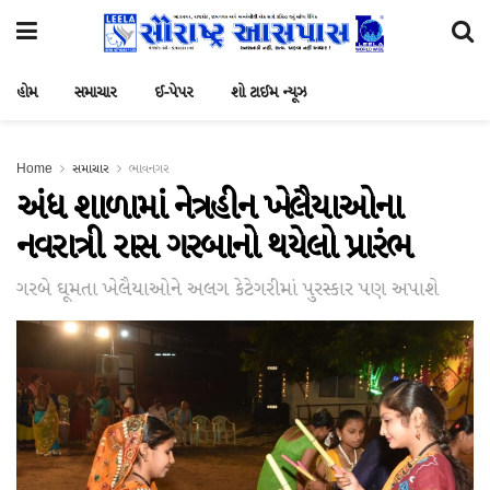
હોમ
સમાચાર
ઈ-પેપર
શો ટાઈમ ન્યૂઝ
Home
સમાચાર
ભાવનગર
અંધ શાળામાં નેત્રહીન ખેલૈયાઓના
નવરાત્રી રાસ ગરબાનો થયેલો પ્રારંભ
ગરબે ઘૂમતા ખેલૈયાઓને અલગ કેટેગરીમાં પુરસ્કાર પણ અપાશે