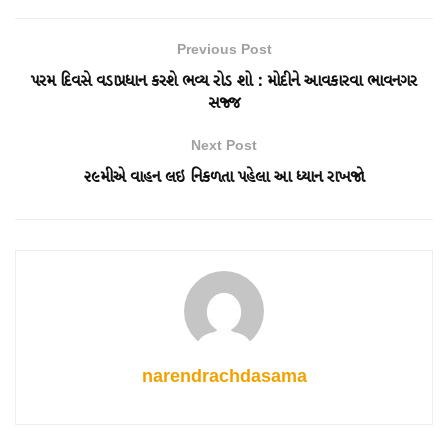
Previous Post
પરમ દિવસે વડાપ્રધાન કરશે ભવ્ય રોડ શો : મોદીને આવકારવા ભાવનગર
સજ્જ
Next Post
૨૯મીએ વાહન લઇ નિકળતા પહેલા આ ધ્યાન રાખજો
narendrachdasama