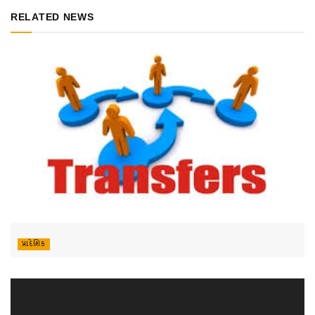
RELATED NEWS
પ્રાદેશિક