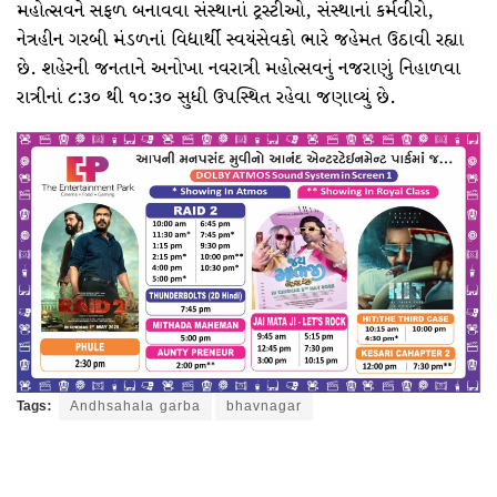
મહોત્સવને સફળ બનાવવા સંસ્થાનાં ટ્રસ્ટીઓ, સંસ્થાનાં કર્મવીરો,
નેત્રહીન ગરબી મંડળનાં વિદ્યાર્થી સ્વયંસેવકો ભારે જહેમત ઉઠાવી રહ્યા
છે. શહેરની જનતાને અનોખા નવરાત્રી મહોત્સવનું નજરાણું નિહાળવા
રાત્રીનાં ૮:૩૦ થી ૧૦:૩૦ સુધી ઉપસ્થિત રહેવા જણાવ્યું છે.
Tags:
Andhsahala garba
bhavnagar