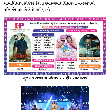
સીમાચિહ્નરૂપ પ્રોજેક્ટ દેશના રમત-ગમત શિક્ષણના લેન્ડસ્કેપમાં
પરિવર્તન લાવશે તેવી અપેક્ષા છે.
ગુજરાત રાજ્યમાં પ્રથમવાર રાષ્ટ્રીય રમતોત્સવ