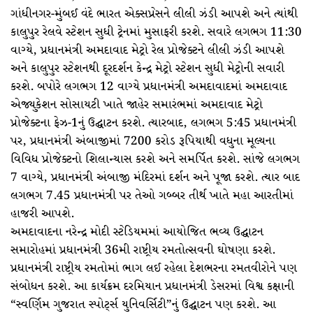
ગાંધીનગર-મુંબઈ વંદે ભારત એક્સપ્રેસને લીલી ઝંડી આપશે અને ત્યાંથી
કાલુપુર રેલવે સ્ટેશન સુધી ટ્રેનમાં મુસાફરી કરશે. સવારે લગભગ 11:30
વાગ્યે, પ્રધાનમંત્રી અમદાવાદ મેટ્રો રેલ પ્રોજેક્ટને લીલી ઝંડી આપશે
અને કાલુપુર સ્ટેશનથી દૂરદર્શન કેન્દ્ર મેટ્રો સ્ટેશન સુધી મેટ્રોની સવારી
કરશે. બપોરે લગભગ 12 વાગ્યે પ્રધાનમંત્રી અમદાવાદમાં અમદાવાદ
એજ્યુકેશન સોસાયટી ખાતે જાહેર સમારંભમાં અમદાવાદ મેટ્રો
પ્રોજેક્ટના ફેઝ-1નું ઉદ્ઘાટન કરશે. ત્યારબાદ, લગભગ 5:45 પ્રધાનમંત્રી
પર, પ્રધાનમંત્રી અંબાજીમાં 7200 કરોડ રૂપિયાથી વધુના મૂલ્યના
વિવિધ પ્રોજેક્ટનો શિલાન્યાસ કરશે અને સમર્પિત કરશે. સાંજે લગભગ
7 વાગ્યે, પ્રધાનમંત્રી અંબાજી મંદિરમાં દર્શન અને પૂજા કરશે. ત્યાર બાદ
લગભગ 7.45 પ્રધાનમંત્રી પર તેઓ ગબ્બર તીર્થ ખાતે મહા આરતીમાં
હાજરી આપશે.
અમદાવાદના નરેન્દ્ર મોદી સ્ટેડિયમમાં આયોજિત ભવ્ય ઉદ્ઘાટન
સમારોહમાં પ્રધાનમંત્રી 36મી રાષ્ટ્રીય રમતોત્સવની ઘોષણા કરશે.
પ્રધાનમંત્રી રાષ્ટ્રીય રમતોમાં ભાગ લઈ રહેલા દેશભરના રમતવીરોને પણ
સંબોધન કરશે. આ કાર્યક્રમ દરમિયાન પ્રધાનમંત્રી ડેસરમાં વિશ્વ કક્ષાની
“સ્વર્ણિમ ગુજરાત સ્પોર્ટ્સ યુનિવર્સિટી”નું ઉદ્ઘાટન પણ કરશે. આ