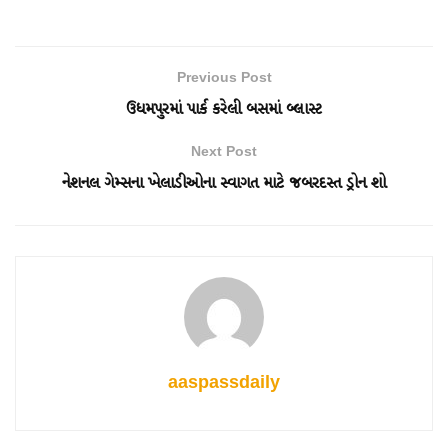
Previous Post
ઉધમપુરમાં પાર્ક કરેલી બસમાં બ્લાસ્ટ
Next Post
નેશનલ ગેમ્સના ખેલાડીઓના સ્વાગત માટે જબરદસ્ત ડ્રોન શો
aaspassdaily