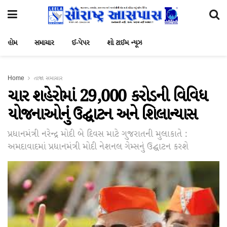
હોમ
સમાચાર
ઈ-પેપર
શો ટાઈમ ન્યૂઝ
Home
તાજા સમાચાર
ચાર શહેરોમાં 29,000 કરોડની વિવિધ
યોજનાઓનું ઉદ્ઘાટન અને શિલાન્યાસ
પ્રધાનમંત્રી નરેન્દ્ર મોદી બે દિવસ માટે ગુજરાતની મુલાકાતે :
અમદાવાદમાં પ્રધાનમંત્રી મોદી નેશનલ ગેમ્સનું ઉદ્ઘાટન કરશે