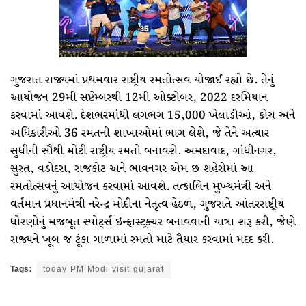
ગુજરાત રાજ્યમાં પ્રથમવાર રાષ્ટ્રીય રમતોત્સવ યોજાઈ રહ્યો છે. તેનું
આયોજન 29મી સપ્ટેમ્બરથી 12મી ઓક્ટોબર, 2022 દરમિયાન
કરવામાં આવશે. દેશભરમાંથી લગભગ 15,000 ખેલાડીઓ, કોચ અને
અધિકારીઓ 36 રમતની શાખાઓમાં ભાગ લેશે, જે તેને અત્યાર
સુધીની સૌથી મોટી રાષ્ટ્રીય રમતો બનાવશે. અમદાવાદ, ગાંધીનગર,
સુરત, વડોદરા, રાજકોટ અને ભાવનગર એમ છ શહેરોમાં આ
રમતોત્સવનું આયોજન કરવામાં આવશે. તત્કાલિન મુખ્યમંત્રી અને
વર્તમાન પ્રધાનમંત્રી નરેન્દ્ર મોદીના નેતૃત્વ હેઠળ, ગુજરાતે આંતરરાષ્ટ્રીય
ધોરણોનું મજબૂત સ્પોર્ટ્સ ઇન્ફ્રાસ્ટ્રક્ચર બનાવવાની યાત્રા શરૂ કરી, જેણે
રાજ્યને ખૂબ જ ટૂંકા ગાળામાં રમતો માટે તૈયાર કરવામાં મદદ કરી.
Tags:
today PM Modi visit gujarat