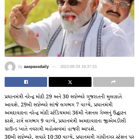
by
aaspassdaily
2022-09-29 10:37:55
પ્રધાનમંત્રી નરેન્દ્ર મોદી 29 અને 30 સપ્ટેમ્બરે ગુજરાતની મુલાકાતે
આવશે. 29મી સપ્ટેમ્બરે સાંજે લગભગ 7 વાગ્યે, પ્રધાનમંત્રી
અમદાવાદના નરેન્દ્ર મોદી સ્ટેડિયમમાં 36મી નેશનલ ગેમ્સનું ઉદ્ઘાટન
કરશે. રાત્રે લગભગ 9 વાગ્યે, પ્રધાનમંત્રી અમદાવાદના જીએમડીસી
ગ્રાઉન્ડ ખાતે નવરાત્રી મહોત્સવમાં હાજરી આપશે.
30મી સપ્ટેમ્બરે, સવારે 10:30 વાગ્યે, પ્રધાનમંત્રી ગાંધીનગર સ્ટેશન પર