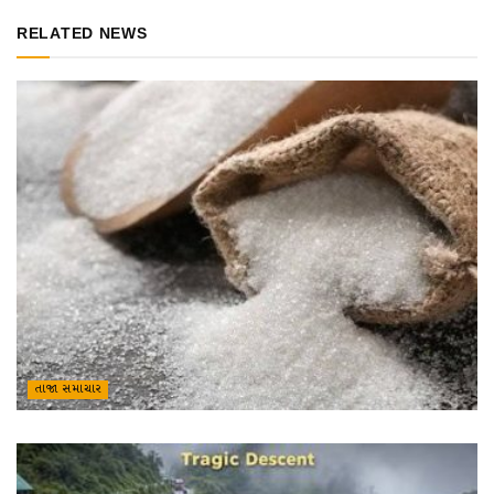
RELATED NEWS
તાજા સમાચાર