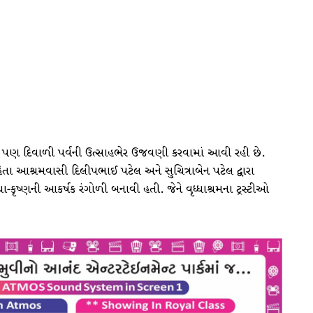
રા પણ દિવાળી પર્વની ઉત્સાહભેર ઉજવણી કરવામાં આવી રહી છે.
હેતા આશ્રમવાસી દિલીપભાઈ પટેલ અને સુચિત્રાબેન પટેલ દ્વારા
ધા-કૃષ્ણની આકર્ષક રંગોળી બનાવી હતી. જેને વૃધ્ધાશ્રમના ટ્રસ્ટીઓ