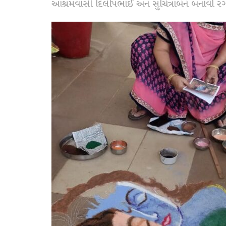
આશ્રમવાસી દિલીપભાઈ અને સુચિત્રાબેને બનાવી રં