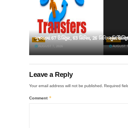
ગુજરાતમાં 67 ડિસ્ટ્રિક્ટ, 63 સિવિલ, 26 સિનિયર સિવિલ 
સુરત ડિસ્ટ્ર
પ્રાદેશિક
ભાવનગર
AUGUST 7, 2026
AUGUST 7
Leave a Reply
Your email address will not be published.
Required fie
*
Comment