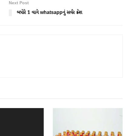
Next Post
બપોરે 1 વાગે whatsappનું સર્વર ક્રેશ