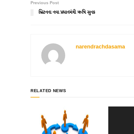
Previous Post
બ્રિટનના નવા પ્રધાનમંત્રી ઋષિ સુનક
narendrachdasama
RELATED NEWS