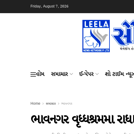
Friday, August 7, 2026
હોમ
સમાચાર
ઈ-પેપર
શો ટાઈમ ન્યૂ
Home
સમાચાર
ભાવનગર
ભાવનગર વૃધ્ધશ્રમમા રાધ