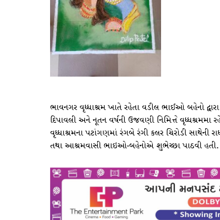
ભાવનગર વૃધ્ધાશ્રમ ખાતે રહેતા વડીલ ભાઈઓ બહેનો દ્વા
દિપાવલી અને નૂતન વર્ષની ઉજવણી નિમિત્તે વૃધ્ધશ્રમમા ર
વૃધ્ધાશ્રમના પટાંગણમાં રંગબે રંગી કલર ચિરોડી સાથેની રા
તથા આશ્રમવાસી ભાઇઓ-બહેનોએ શુભેચ્છા પાઠવી હતી.