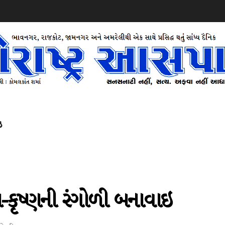
ઝ
ા-કૃષ્ણની રંગોળી બનાવાઇ