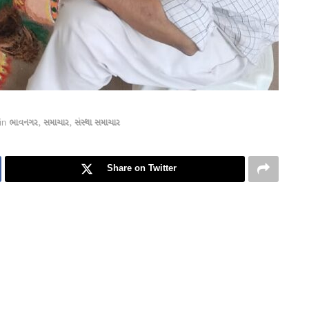
in
ભાવનગર
,
સમાચાર
,
સંસ્થા સમાચાર
Share on Twitter