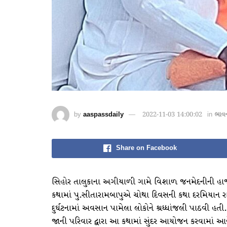
by
aaspassdaily
2022-11-03 14:00:02
in
ભાવ
Share on Facebook
સિહોર તાલુકાના અગીયાળી ગામે વિશાળ જનમેદનીની હાજરી
કથામાં પુ.સીતારામબાપુએ ચોથા દિવસની કથા દરમિયાન રાષ
દુર્ઘટનામાં અવસાન પામેલા લોકોને શ્રધ્ધાંજલી પાઠવી હતી.
જાની પરિવાર દ્વારા આ કથામાં સુંદર આયોજન કરવામાં આ