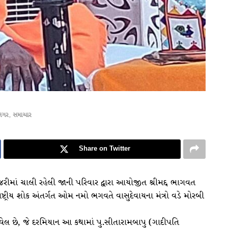
નગર
,
સમાચાર
Share on Twitter
માં ચાલી રહેલી જાની પરિવાર દ્વારા આયોજીત શ્રીમદ્દ ભાગવત
્ટ્રીય શોક અંતર્ગત ઓમ નમો ભગવતે વાસુદેવાયના મંત્રો વડે મોરબી
વેલ છે, જે દરમિયાન આ કથામાં પુ.સીતારામબાપુ (ગાદીપતિ