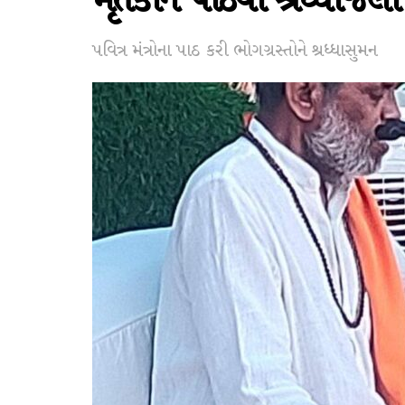
મૃતકોને પાઠવી શ્રધ્ધાંજલી
પવિત્ર મંત્રોના પાઠ કરી ભોગગ્રસ્તોને શ્રધ્ધાસુમન