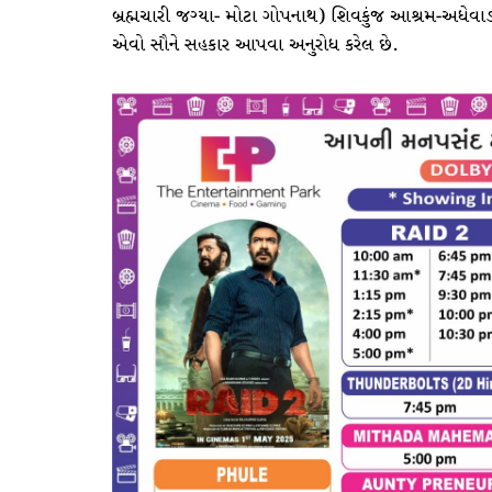
બ્રહ્મચારી જગ્યા- મોટા ગોપનાથ) શિવકુંજ આશ્રમ-અધેવાડાએ
એવો સૌને સહકાર આપવા અનુરોધ કરેલ છે.