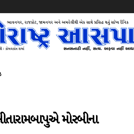
ઝ
સીતારામબાપુએ મોરબીના