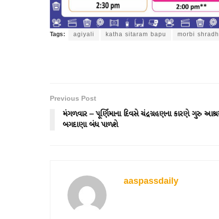
Tags:
agiyali
katha sitaram bapu
morbi shradh
Previous Post
મંગળવાર – પૂર્ણિમાના દિવસે ચંદ્રગ્રહણના કારણે ગુરુ આશ્
બગદાણા બંધ પાળશે
aaspassdaily