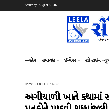
Saturday, August 8, 2026
હોમ
સમાચાર
ઈ-પેપર
શો ટાઈમ ન્યૂ
Home
સમાચાર
ભાવનગર
અગીયાળી ખાતે કથામાં 