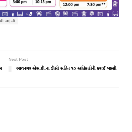
dhanjali
Next Post
રમ
ભાવનગર એસ.ટી.ના ડીસી સહિત ૧૦ અધિકારીની કરાઈ બદલી