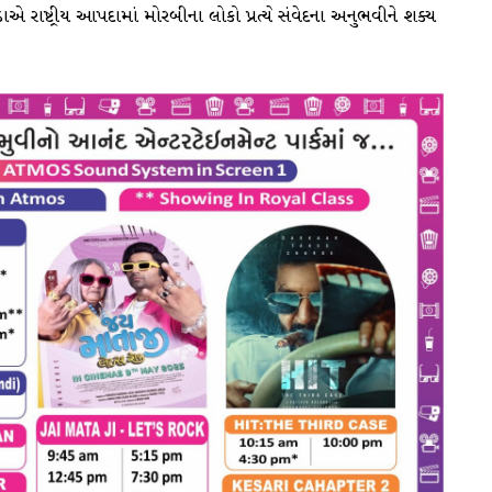
 રાષ્ટ્રીય આપદામાં મોરબીના લોકો પ્રત્યે સંવેદના અનુભવીને શક્ય