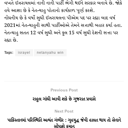
વખતે ઈઝરાયલમાં નાની નાની પાર્ટી ભેગી થઈને સરકાર બનાવે છે. જોકે
હવે આશા છે કે નેતન્યાહુ પોતાનો કાર્યકાળ પૂર્ણ કરશે.
નોંધનીય છે કે વર્ષો સુધી ઈઝરાયલના પીએમ પદ પર રહ્યા બાદ વર્ષ
2021માં નેતન્યાહુની સાથી પાર્ટીઓએ તેમને સત્તાથી બહાર કર્યા હતા.
નેતન્યાહુ સતત 12 વર્ષ સુધી અને કુલ 15 વર્ષ સુધી દેશની સત્તા પર
રહ્યા છે.
Tags:
israyel
netanyahu win
Previous Post
રાહુલ ગાંધી આવી શકે છે ગુજરાત પ્રવાસે
Next Post
પાકિસ્તાનમાં પરિસ્થિતિ અત્યંત ગંભીર : ગૃહયુદ્ધ જેવી હાલત થાય તો સેનાને
સોંપાશે કમાન