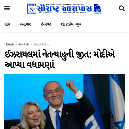
હોમ
સમાચાર
ઈ-પેપર
શો ટાઈમ ન્યૂઝ
Home
સમાચાર
આંતરરાષ્ટ્રીય
ઈઝરાયલમાં નેતન્યાહુની જીત: મોદીએ
આપ્યા વધામણાં