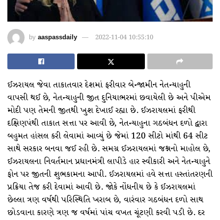
by
aaspassdaily
2022-11-04 10:55:10
ઈઝરાયલ જેવા તાકાતવાર દેશમાં ફરીવાર બેન્જામીન નેતન્યાહુની
વાપસી થઈ છે, નેતન્યાહુની જીત દુનિયાભરમાં છવાયેલી છે અને પીએમ
મોદી પણ તેમની જીતથી ખુશ દેખાઈ રહ્યા છે. ઈઝરાયલમાં ફરીથી
દક્ષિણપંથી તાકાત સત્તા પર આવી છે, નેતન્યાહુના ગઠબંધન દળો દ્વારા
બહુમત હાંસલ કરી લેવામાં આવ્યું છે જેમાં 120 સીટો માંથી 64 સીટ
સાથે સરકાર બનવા જઈ રહી છે. સમગ્ર ઈઝરાયલમાં જશ્નનો માહોલ છે,
ઈઝરાયલના નિવર્તમાન પ્રધાનમંત્રી લાપીડે હાર સ્વીકારી અને નેતન્યાહુને
ફોન પર જીતની શુભકામના આપી. ઈઝરાયલમાં હવે સત્તા હસ્તાંતરણની
પ્રક્રિયા તેજ કરી દેવામાં આવી છે. જોકે નોંધનીય છે કે ઈઝરાયલમાં
છેલ્લા ત્રણ વર્ષથી પરિસ્થિતિ ખરાબ છે, વારંવાર ગઠબંધન દળો સાથ
છોડવાના કારણે ત્રણ જ વર્ષમાં પાંચ વખત ચૂંટણી કરવી પડી છે. દર