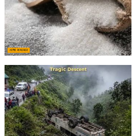
તાજા સમાચાર