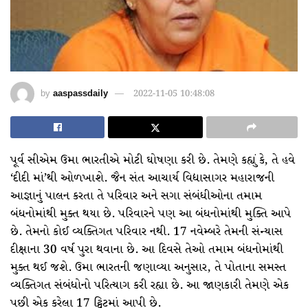
by
aaspassdaily
2022-11-05 10:48:08
પૂર્વ સીએમ ઉમા ભારતીએ મોટી ઘોષણા કરી છે. તેમણે કહ્યું કે, તે હવે
‘દીદી માં’થી ઓળખાશે. જૈન સંત આચાર્ય વિદ્યાસાગર મહારાજની
આજ્ઞાનું પાલન કરતા તે પરિવાર અને સગા સંબંધીઓના તમામ
બંધનોમાંથી મુક્ત થયા છે. પરિવારને પણ આ બંધનોમાંથી મુક્તિ આપે
છે. તેમનો કોઈ વ્યક્તિગત પરિવાર નથી. 17 નવેમ્બરે તેમની સંન્યાસ
દીક્ષાના 30 વર્ષ પુરા થવાના છે. આ દિવસે તેઓ તમામ બંધનોમાંથી
મુક્ત થઈ જશે. ઉમા ભારતની જણાવ્યા અનુસાર, તે પોતાના સમસ્ત
વ્યક્તિગત સંબંધોનો પરિત્યાગ કરી રહ્યા છે. આ જાણકારી તેમણે એક
પછી એક કરેલા 17 ટ્વિટમાં આપી છે.