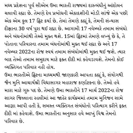
મધ્ય પ્રદેશના પૂર્વ સીએમ ઉમા ભારતી રાજ્યમાં દારુબંધીનું આંદોલન
ચલાવી રહ્યા છે. તેમણે દેવ પ્રબોધની એકાદશીની મોડી સાંજે એક પછી
એક એમ કુલ 17 ટ્વિટ કર્યા છે. તેમાં તેમણે કહ્યું કે, તેમની સંન્યાસ
દીક્ષાના 30 વર્ષ પુરા થઈ રહ્યા છે. આગામી 17 નવેમ્બરે તમામ સંબંધો
અને બંધનોમાંથી તેઓ મુક્ત થશે. 15માં ટ્વિટમાં તેમણે લખ્યું છે કે, તે
પોતાના પરિવારના તમામ બંધનોમાંથી મુક્ત થઈ રહ્યા છે અને 17
નવેમ્બર 2022ના રોજ સ્વયં તમામ સંબંધોમાંથી મુક્ત થઈ જશે. ત્યાર
બાદ તેઓ તમામ સમુદાય માટે ફક્ત દીદી માં કહેવડાવશે. તેમનો કોઈ
વ્યક્તિગત પરિવાર નહી હોય.
ઉમા ભારતીએ ટ્વિટના માધ્યમથી જાણકારી આપતા કહ્યું કે, સંયોગથી
જૈન મુનિ આચાર્યશ્રી વિદ્યાસાગર મહારાજ કર્ણાટકના છે. તેઓ હવે
મારા માટે ગુરુ પદ છે. તેમણે ઉમા ભારતીને 17 માર્ચ 2022ના રોજ
સાગર જિલ્લાના રહલીમાં આ જાહેર કાર્યક્રમમાં તમામ મુનિજન સામે
આજ્ઞા આપી હતી કે, સમસ્ત વ્યક્તિગત સંબંધોનો પરિત્યાગ કરીને ફક્ત
દીદી માં કહેવાશે. ઉમા ભારતીના અનુસાર હવે આખું વિશ્વ તેમનો
પરિવાર છે.