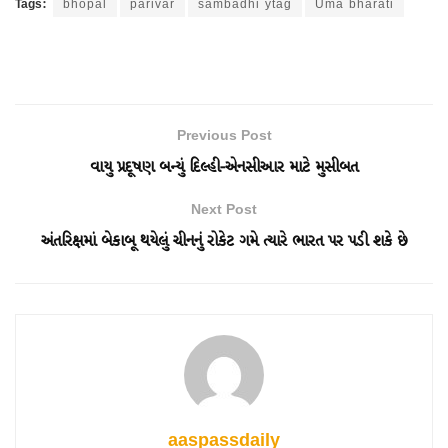
Tags:
bhopal
parivar
sambadhi ytag
Uma bharati
Previous Post
વાયુ પ્રદૂષણ બન્યું દિલ્હી-એનસીઆર માટે મુસીબત
Next Post
અંતરિક્ષમાં બેકાબૂ થયેલું ચીનનું રોકેટ ગમે ત્યારે ભારત પર પડી શકે છે
aaspassdaily