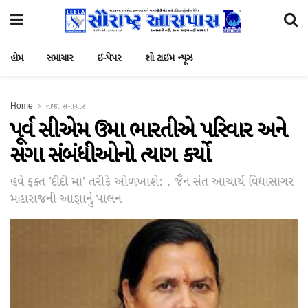
હોમ
સમાચાર
ઈ-પેપર
શો ટાઈમ ન્યૂઝ
Home
તાજા સમાચાર
પૂર્વ સીએમ ઉમા ભારતીએ પરિવાર અને
સગા સંબંધીઓનો ત્યાગ કર્યો
હવે ફક્ત 'દીદી માં' તરીકે ઓળખાશે: . જૈન સંત આચાર્ય વિદ્યાસાગર
મહારાજની આજ્ઞાનું પાલન