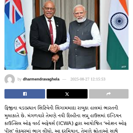
by
dharmendravaghela
2025-08-27 12:15:53
ફિજીના વડાપ્રધાન સિટિવેની લિગામમાદા રાબુકા હાલમાં ભારતની
મુલાકાતે છે. મંગળવારે તેમણે નવી દિલ્હીના સપ્રુ હાઉસમાં ઇન્ડિયન
કાઉન્સિલ ઓફ વર્લ્ડ અફેયર્સ (ICWA) દ્વારા આયોજિત ‘ઓશન ઓફ
પીસ’ લેકચરમાં ભાગ લીધો. આ દરમિયાન, તેમણે શ્રોતાઓ સાથે