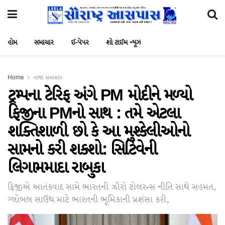
હોમ
સમાચાર
ઈ-પેપર
શો ટાઈમ ન્યૂઝ
Home
તાજા સમાચાર
ટ્રમ્પના ટેરિફ અંગે PM મોદીને મળ્યો
ફિજીના PMનો સાથ : તમે એટલા
શક્તિશાળી છો કે આ મુશ્કેલીઓનો
સામનો કરી શકશો: સિટિવેની
લિગામમાદા રાબુકા
ફિજીએ આતંકવાદ સામે ભારતની ઝીરો ટોલરન્સ નીતિ સાથે સહમત,
ગ્લોબલ સાઉથ માટે ભારતની ભૂમિકાની પ્રશંસા કરી,