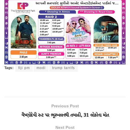
Tags:
fiji pm
modi
trump tarrifs
Previous Post
વૈષ્ણોદેવી રુટ પર ભૂસ્ખલનથી તબાહી, 31 લોકોના મોત
Next Post