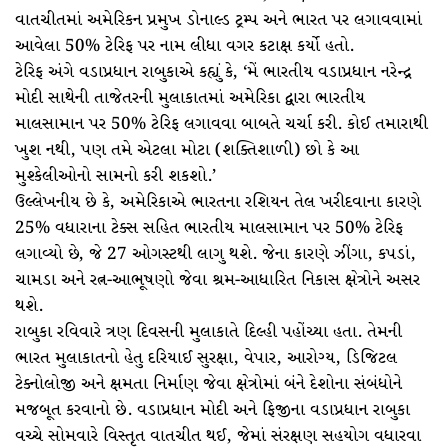
વાતચીતમાં અમેરિકન પ્રમુખ ડોનાલ્ડ ટ્રમ્પ અને ભારત પર લગાવવામાં
આવેલા 50% ટેરિફ પર નામ લીધા વગર કટાક્ષ કર્યો હતો.
ટેરિફ અંગે વડાપ્રધાન રાબુકાએ કહ્યું કે, ‘મેં ભારતીય વડાપ્રધાન નરેન્દ્ર
મોદી સાથેની તાજેતરની મુલાકાતમાં અમેરિકા દ્વારા ભારતીય
માલસામાન પર 50% ટેરિફ લગાવવા બાબતે ચર્ચા કરી. કોઈ તમારાથી
ખુશ નથી, પણ તમે એટલા મોટા (શક્તિશાળી) છો કે આ
મુશ્કેલીઓનો સામનો કરી શકશો.’
ઉલ્લેખનીય છે કે, અમેરિકાએ ભારતના રશિયન તેલ ખરીદવાના કારણે
25% વધારાના ટેક્સ સહિત ભારતીય માલસામાન પર 50% ટેરિફ
લગાવ્યો છે, જે 27 ઓગસ્ટથી લાગુ થશે. જેના કારણે ઝીંગા, કપડાં,
ચામડા અને રત્ન-આભૂષણો જેવા શ્રમ-આધારિત નિકાસ ક્ષેત્રોને અસર
થશે.
રાબુકા રવિવારે ત્રણ દિવસની મુલાકાતે દિલ્હી પહોંચ્યા હતા. તેમની
ભારત મુલાકાતનો હેતુ દરિયાઈ સુરક્ષા, વેપાર, આરોગ્ય, ડિજિટલ
ટેક્નોલોજી અને ક્ષમતા નિર્માણ જેવા ક્ષેત્રોમાં બંને દેશોના સંબંધોને
મજબૂત કરવાનો છે. વડાપ્રધાન મોદી અને ફિજીના વડાપ્રધાન રાબુકા
વચ્ચે સોમવારે વિસ્તૃત વાતચીત થઈ, જેમાં સંરક્ષણ સહયોગ વધારવા