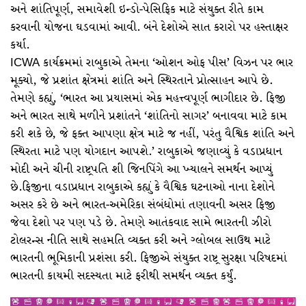
અને શાંતિપૂર્ણ, સમાવેશી ઇન્ડો-પેસિફિક માટે સંયુક્ત રીતે કામ
કરવાની યોજના ઘડવામાં આવી. બંને દેશોએ સાત કરારો પર હસ્તાક્ષર
કર્યા.
ICWA કાર્યક્રમમાં રાબુકાએ તેમના ‘ઓશન ઓફ પીસ’ વિઝન પર ભાર
મૂક્યો, જે પ્રશાંત ક્ષેત્રમાં શાંતિ અને સ્થિરતાને પ્રોત્સાહન આપે છે.
તેમણે કહ્યું, ‘ભારત આ પ્રયાસમાં એક મહત્ત્વપૂર્ણ ભાગીદાર છે. ફિજી
અને ભારત સાથે મળીને પ્રશાંતને ‘શાંતિનો સાગર’ બનાવવા માટે કામ
કરી શકે છે, જે ફક્ત આપણા ક્ષેત્ર માટે જ નહીં, પરંતુ વૈશ્વિક શાંતિ અને
સ્થિરતા માટે પણ યોગદાન આપશે.’ રાબુકાએ જણાવ્યું કે વડાપ્રધાન
મોદી અને ચીની રાષ્ટ્રપતિ શી જિનપિંગે આ ખ્યાલને સમર્થન આપ્યું
છે.ફિજીના વડાપ્રધાન રાબુકાએ કહ્યું કે વૈશ્વિક ઘટનાઓ નાના દેશોને
અસર કરે છે અને ભારત-અમેરિકા સંબંધોમાં તણાવની અસર ફિજી
જેવા દેશો પર પણ પડે છે. તેમણે આતંકવાદ સામે ભારતની ઝીરો
ટોલરન્સ નીતિ સાથે સહમતિ વ્યક્ત કરી અને ગ્લોબલ સાઉથ માટે
ભારતની ભૂમિકાની પ્રશંસા કરી. ફિજીએ સંયુક્ત રાષ્ટ્ર સુરક્ષા પરિષદમાં
ભારતની કાયમી સદસ્યતા માટે ફરીથી સમર્થન વ્યક્ત કર્યું.