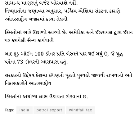
સામાન્ય માણસનું બજેટ ખોરવાશે નહીં.
નિષ્ણાતોના જણાવ્યા અનુસાર, પશ્ચિમ એશિયા સંકટના કારણે
આંતરરાષ્ટ્રીય બજારમાં કાચા તેલની
કિંમતોમાં ભારે ઉછાળો આવ્યો છે. અમેરિકા અને ઈઝરાયલ દ્વારા ઈરાન
પર કરાયેલી સૈન્ય કાર્યવાહી
બાદ ક્રૂડ ઓઈલ 100 ડોલર પ્રતિ બેરલને પાર થઈ ગયું છે, જે યુદ્ધ
પહેલા 73 ડોલરની આસપાસ હતું.
સરકારનો ઉદ્દેશ્ય દેશમાં ઈંધણનો પૂરતો પુરવઠો જાળવી રાખવાનો અને
નિકાસકારોને આંતરરાષ્ટ્રીય
કિંમતોનો અયોગ્ય લાભ ઉઠાવતા રોકવાનો છે.
Tags:
india
petrol export
windfall tax