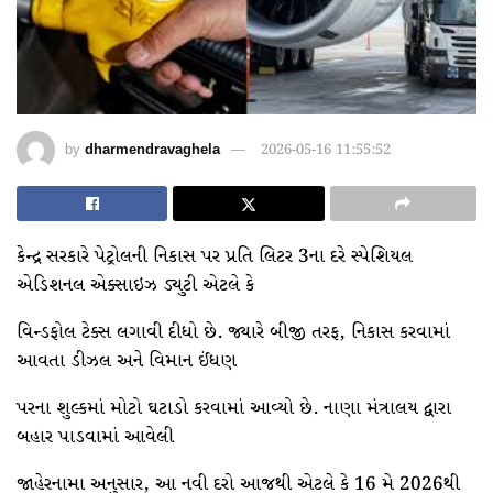
by
dharmendravaghela
2026-05-16 11:55:52
કેન્દ્ર સરકારે પેટ્રોલની નિકાસ પર પ્રતિ લિટર 3ના દરે સ્પેશિયલ
એડિશનલ એક્સાઇઝ ડ્યુટી એટલે કે
વિન્ડફોલ ટેક્સ લગાવી દીધો છે. જ્યારે બીજી તરફ, નિકાસ કરવામાં
આવતા ડીઝલ અને વિમાન ઈંધણ
પરના શુલ્કમાં મોટો ઘટાડો કરવામાં આવ્યો છે. નાણા મંત્રાલય દ્વારા
બહાર પાડવામાં આવેલી
જાહેરનામા અનુસાર, આ નવી દરો આજથી એટલે કે 16 મે 2026થી