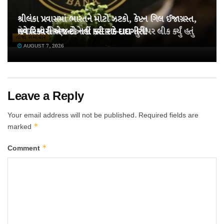
શ્રીલંકા પ્રવાસમાં ભારતને મોટો ઝટકો, કેપ્ટન ગિલ ઈજાગ્રસ્ત,
મેચમાંથી બહાર
NTA ના નિષ્ણાતોએ જ NEET-UG નું પેપર લીક કર્યું હતું
હવે રિકવરી એજન્ટો નહીં કરી શકે દાદાગીરી!
તાજા સમાચાર
AUGUST 7, 2026
AUGUST 7, 2026
AUGUST 7, 2026
Leave a Reply
Your email address will not be published.
Required fields are
*
marked
*
Comment