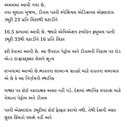
અમલમાં આવી ગયા છે.
નવા સુધારા મુજબ, ડીઝલ પરની સ્પેશિયલ એડિશનલ એક્સાઇઝ
ડ્યુટી 23 પ્રતિ લિટરથી ઘટાડીને
16.5 કરવામાં આવી છે. જ્યારે એવિએશન ટર્બાઇન ફ્યુઅલ પરની
ડ્યુટી 33થી ઘટાડીને 16 પ્રતિ લિટર
કરી દેવામાં આવી છે. આ ઉપરાંત પેટ્રોલ અને ડીઝલની નિકાસ પર રોડ
એન્ડ ઇન્ફ્રાસ્ટ્રક્ચર સેસને શૂન્ય
રાખવામાં આવ્યો છે.ભારતના સામાન્ય ગ્રાહકો માટે રાહતના સમાચાર
એ છે કે આ નિર્ણયની સ્થાનિક
બજાર પર કોઈ નકારાત્મક અસર નહીં પડે. દેશમાં સ્થાનિક વપરાશ માટે
વેચાતા પેટ્રોલ અને ડીઝલ
પરની એક્સાઇઝ ડ્યુટીમાં કોઈ ફેરફાર કરાયો નથી. તેથી દેશની અંદર
છૂટક કિંમતો વધશે નહીં અને