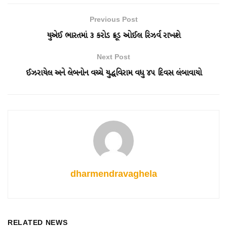
Previous Post
યુએઈ ભારતમાં ૩ કરોડ ક્રૂડ ઓઈલ રિઝર્વ રાખશે
Next Post
ઈઝરાયેલ અને લેબનોન વચ્ચે યુદ્ધવિરામ વધુ ૪૫ દિવસ લંબાવાયો
dharmendravaghela
RELATED NEWS