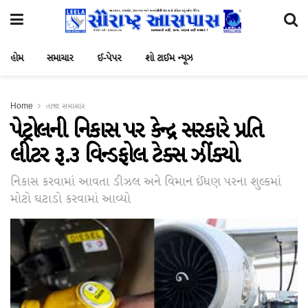
હોમ
સમાચાર
ઈ-પેપર
શો ટાઈમ ન્યૂઝ
Home
તાજા સમાચાર
પેટ્રોલની નિકાસ પર કેન્દ્ર સરકારે પ્રતિ
લીટર રૂ.૩ વિન્ડફોલ ટેક્સ ઝીંક્યો
નિકાસ કરવામાં આવતા ડીઝલ અને વિમાન ઈંધણ પરના શુલ્કમાં
મોટો ઘટાડો કરવામાં આવ્યો