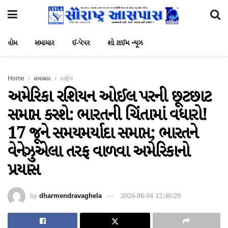
હોમ
સમાચાર
ઈ-પેપર
શો ટાઈમ ન્યૂઝ
Home
સમાચાર
રાષ્ટ્રીય
અમેરિકા રશિયન ઓઈલ પરની છૂટછાટ
સમાપ્ત કરશે: ભારતની ચિંતામાં વધારો!
17 જૂને સમયમર્યાદા સમાપ્ત; ભારતને
વેનેઝુએલા તરફ વાળવા અમેરિકાનો
પ્રયાસ
by
dharmendravaghela
2026-06-04 12:40:29