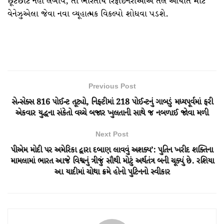
છૂટછાટ નહીં લંબાવે, તો ભારતીય રિફાઇનરીઓએ તેલ આયાત માટે
વેનેઝુએલા જેવા નવા વ્યૂહાત્મક વિકલ્પો શોધવા પડશે.
Previous Post
સેન્સેક્સ 816 પોઈન્ટ તૂટ્યો, નિફ્ટીમાં 218 પોઈન્ટનું ગાબડું મધ્યપૂર્વમાં ફરી
એકવાર યુદ્ધના સંકેતો વચ્ચે બજાર ખુલતાની સાથે જ નબળાઈ જોવા મળી
Next Post
પીએમ મોદી પર અમેરિકા દ્વારા દબાણ લાવવું અશક્ય’: પુતિન ખરીદ શક્તિના
મામલામાં ભારત આજે વિશ્વનું ત્રીજું સૌથી મોટું અર્થતંત્ર બની ચૂક્યું છે. રશિયા
આ યાદીમાં ચોથા ક્રમે હોનો પુટિનનો સ્વીકાર