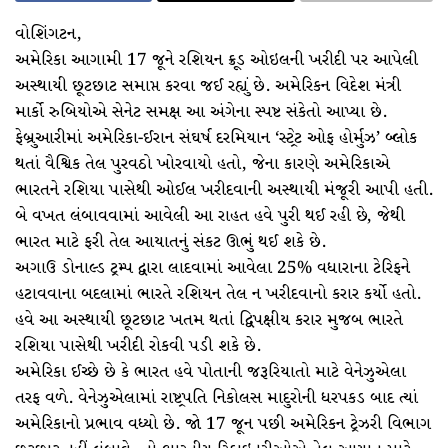
વોશિંગટન,
અમેરિકા આગામી 17 જૂને રશિયન ક્રૂડ ઓઇલની ખરીદી પર આપેલી
અસ્થાયી છૂટછાટ સમાપ્ત કરવા જઈ રહ્યું છે. અમેરિકન વિદેશ મંત્રી
માર્કો રુબિયોએ સેનેટ સમક્ષ આ અંગેના સ્પષ્ટ સંકેતો આપ્યા છે.
ફેબ્રુઆરીમાં અમેરિકા-ઈરાન સંઘર્ષ દરમિયાન ‘સ્ટ્રેટ ઓફ હોર્મુઝ’ બ્લોક
થતાં વૈશ્વિક તેલ પુરવઠો ખોરવાયો હતો, જેના કારણે અમેરિકાએ
ભારતને રશિયા પાસેથી ઓઈલ ખરીદવાની અસ્થાયી મંજૂરી આપી હતી.
બે વખત લંબાવવામાં આવેલી આ રાહત હવે પુરી થઈ રહી છે, જેથી
ભારત માટે ફરી તેલ આયાતનું સંકટ ઊભું થઈ શકે છે.
અગાઉ ડોનાલ્ડ ટ્રમ્પ દ્વારા લાદવામાં આવેલા 25% વધારાના ટેરિફને
હટાવવાના બદલામાં ભારતે રશિયન તેલ ન ખરીદવાનો કરાર કર્યો હતો.
હવે આ અસ્થાયી છૂટછાટ ખતમ થતાં દ્વિપક્ષીય કરાર મુજબ ભારતે
રશિયા પાસેથી ખરીદી રોકવી પડી શકે છે.
અમેરિકા ઈચ્છે છે કે ભારત હવે પોતાની જરૂરિયાતો માટે વેનેઝુએલા
તરફ વળે. વેનેઝુએલામાં રાષ્ટ્રપતિ નિકોલસ માદુરોની ધરપકડ બાદ ત્યાં
અમેરિકાનો પ્રભાવ વધ્યો છે. જો 17 જૂન પછી અમેરિકન ટ્રેઝરી વિભાગ