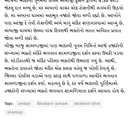
આજના ભાદરવી પૂનમના દિવસે અંબાજી ટ્ર્સ્ટને રૂપિયા 4.50 કરોડ
જેટલું દાન મળ્યું છે. માં અંબાનો ચાચર ચોક રોશનીથી ઝગમગી ઊઠયો
છે. મા અંબાના ધામમાં અદભૂત નજારો જોવા મળી રહ્યો છે. આંખોને
પણ આંજી દે તેવી રોશનીથી અંબે માનું મંદિર શણગારવામાં આવ્યું છે.
અંબાજી ધામમાં છેલ્લા પાંચ દિવસથી ભક્તોનો સતત અવિરત પ્રવાહ
જોવા મળી રહ્યો છે.
બીજી બાજુ શામળાજીમાં પણ ભાદરવી પૂનમ નિમિત્તે આજે હજારોની
સંખ્યામાં ભક્તો મંદિરે ભગવાન શામળાજીના દર્શન કરવા ઉમટી પડયા
છે. મોડીરાતથી જ મંદિર પરિસર ભક્તોથી ઉભરાઇ ગયું છે. આથી,
ભક્તોના પ્રવાહને જોતા મંદિર એક કલાક વહેલું જ ખોલી દેવાયું છે.
જિલ્લા પોલીસ વડાએ પણ સ્ટાફ સાથે પગપાળા આવીને ભગવાન
શામળાજીના દર્શન કર્યા. મહત્વનું છે કે, દર વર્ષે ભાદરવી પૂર્ણિમાએ
હજારોની સંખ્યામાં ભક્તો ભગવાન શામળિયાના દર્શને આવતા હોય છે.
Tags:
ambaji
Bhadarvi punam
bhaktoni bhid
shamlaji