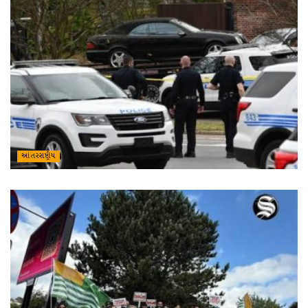
આંતરરાષ્ટ્રીય