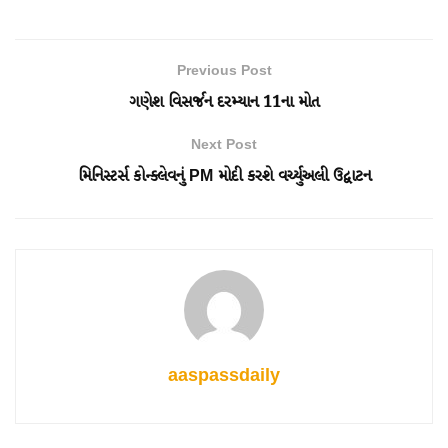
Previous Post
ગણેશ વિસર્જન દરમ્યાન 11ના મોત
Next Post
મિનિસ્ટર્સ કોન્ક્લેવનું PM મોદી કરશે વર્ચ્યુઅલી ઉદ્વાટન
aaspassdaily