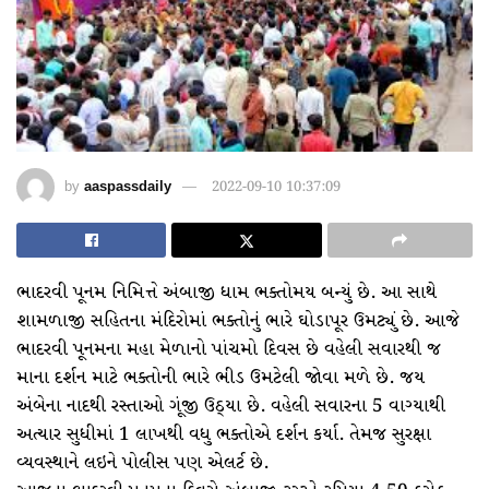
by
aaspassdaily
2022-09-10 10:37:09
ભાદરવી પૂનમ નિમિત્તે અંબાજી ધામ ભક્તોમય બન્યું છે. આ સાથે
શામળાજી સહિતના મંદિરોમાં ભક્તોનું ભારે ઘોડાપૂર ઉમટ્યું છે. આજે
ભાદરવી પૂનમના મહા મેળાનો પાંચમો દિવસ છે વહેલી સવારથી જ
માના દર્શન માટે ભક્તોની ભારે ભીડ ઉમટેલી જોવા મળે છે. જય
અંબેના નાદથી રસ્તાઓ ગૂંજી ઉઠ્યા છે. વહેલી સવારના 5 વાગ્યાથી
અત્યાર સુધીમાં 1 લાખથી વધુ ભક્તોએ દર્શન કર્યા. તેમજ સુરક્ષા
વ્યવસ્થાને લઇને પોલીસ પણ એલર્ટ છે.