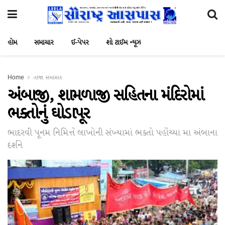
હોમ
સમાચાર
ઈ-પેપર
શો ટાઈમ ન્યૂઝ
Home
તાજા સમાચાર
અંબાજી, શામળાજી સહિતના મંદિરોમાં
ભક્તોનું ઘોડાપૂર
ભાદરવી પૂનમ નિમિત્તે લાખોની સંખ્યામાં ભક્તો પહોંચ્યા મા અંબાના
દર્શને