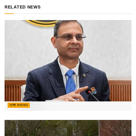
RELATED NEWS
તાજા સમાચાર