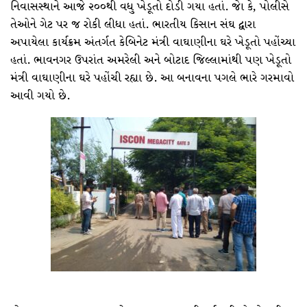
નિવાસસ્થાને આજે ૨૦૦થી વધુ ખેડૂતો દોડી ગયા હતાં. જાે કે, પોલીસે
તેઓને ગેટ પર જ રોકી લીધા હતાં. ભારતીય કિસાન સંઘ દ્વારા
અપાયેલા કાર્યક્રમ અંતર્ગત કેબિનેટ મંત્રી વાઘાણીના ઘરે ખેડૂતો પહોંચ્યા
હતાં. ભાવનગર ઉપરાંત અમરેલી અને બોટાદ જિલ્લામાંથી પણ ખેડૂતો
મંત્રી વાઘાણીના ઘરે પહોંચી રહ્યા છે. આ બનાવના પગલે ભારે ગરમાવો
આવી ગયો છે.