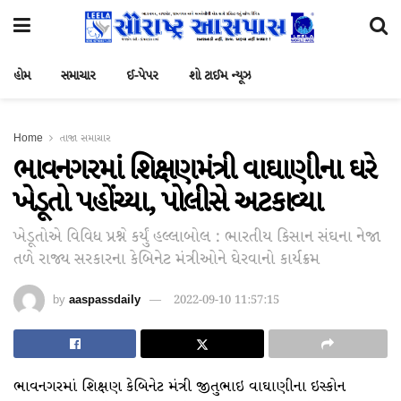
હોમ
સમાચાર
ઈ-પેપર
શો ટાઈમ ન્યૂઝ
Home
તાજા સમાચાર
ભાવનગરમાં શિક્ષણમંત્રી વાઘાણીના ઘરે
ખેડૂતો પહોંચ્યા, પોલીસે અટકાવ્યા
ખેડૂતોએ વિવિધ પ્રશ્ને કર્યું હલ્લાબોલ : ભારતીય કિસાન સંઘના નેજા
તળે રાજ્ય સરકારના કેબિનેટ મંત્રીઓને ઘેરવાનો કાર્યક્રમ
by
aaspassdaily
2022-09-10 11:57:15
ભાવનગરમાં શિક્ષણ કેબિનેટ મંત્રી જીતુભાઇ વાઘાણીના ઇસ્કોન