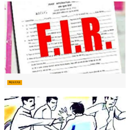
ભાવનગર