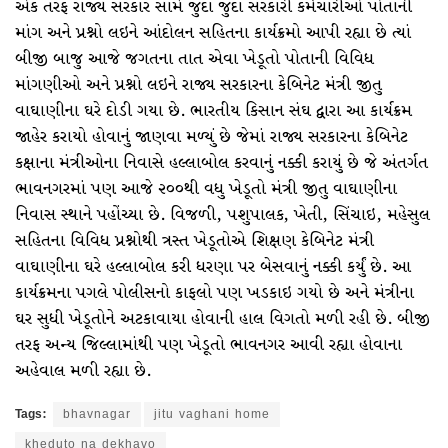
એક તરફ રાજ્ય સરકાર સામે જુદા જુદા સરકારી કર્મચારીઓ પોતાની
માંગ અને પ્રશ્નો લઇને આંદોલન સહિતના કાર્યક્રમો આપી રહ્યા છે ત્યાં
બીજી બાજુ આજે જગતના તાત એવા ખેડૂતો પોતાની વિવિધ
માંગણીઓ અને પ્રશ્નો લઇને રાજ્ય સરકારના કેબિનેટ મંત્રી જીતુ
વાઘાણીના ઘરે દોડી ગયા છે. ભારતીય કિસાન સંઘ દ્વારા આ કાર્યક્રમ
જાહેર કરાયો હોવાનું જાણવા મળ્યું છે જેમાં રાજ્ય સરકારના કેબિનેટ
કક્ષાના મંત્રીઓના નિવાસે હલ્લાબોલ કરવાનું નક્કી કરાયું છે જે અંતર્ગત
ભાવનગરમાં પણ આજે ૨૦૦થી વધુ ખેડૂતો મંત્રી જીતુ વાઘાણીના
નિવાસ સ્થાને પહોંચ્યા છે. વિજળી, પશુપાલક, ખેતી, સિંચાઇ, મહેસુલ
સહિતના વિવિધ પ્રશ્નોથી ત્રસ્ત ખેડૂતોએ શિક્ષણ કેબિનેટ મંત્રી
વાઘાણીના ઘરે હલ્લાબોલ કરી ધરણા પર બેસવાનું નક્કી કર્યું છે. આ
કાર્યક્રમના પગલે પોલીસનો કાફલો પણ ખડકાઇ ગયો છે અને મંત્રીના
ઘર સુધી ખેડૂતોને અટકાવાયા હોવાની હાલ વિગતો મળી રહી છે. બીજી
તરફ અન્ય જિલ્લામાંથી પણ ખેડૂતો ભાવનગર આવી રહ્યા હોવાના
અહેવાલ મળી રહ્યા છે.
Tags:
bhavnagar
jitu vaghani home
kheduto na dekhavo