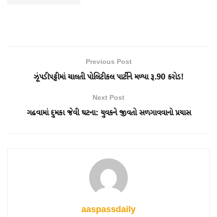
Previous Post
ઝૂંપડીપટ્ટીમાં ચાલતી પોલિટીકલ પાર્ટીને મળ્યા રૂ.90 કરોડ!
Next Post
ગઢવામાં દુમકા જેવી ઘટના: યુવકને જીવતો સળગાવવાનો પ્રયાસ
aaspassdaily