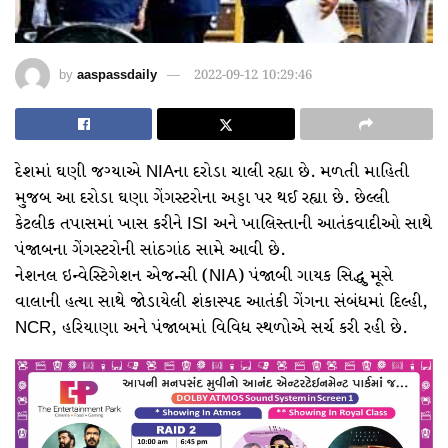
by
aaspassdaily
2022-09-12 10:29:46
દેશમાં ઘણી જગ્યાએ NIAના દરોડા ચાલી રહ્યા છે. મળતી માહિતી
મુજબ આ દરોડા ઘણા ગેંગસ્ટરોના અડ્ડા પર થઈ રહ્યા છે. છેલ્લી
કેટલીક તપાસમાં ખાસ કરીને ISI અને ખાલિસ્તાની આતંકવાદીઓ સાથે
પંજાબના ગેંગસ્ટરોની સાંઠગાંઠ સામે આવી છે.
નેશનલ ઇન્વેસ્ટિગેશન એજન્સી (NIA) પંજાબી ગાયક સિદ્ધુ મૂસે
વાલાની હત્યા સાથે જોડાયેલી શંકાસ્પદ આતંકી ગેંગના સંબંધમાં દિલ્હી,
NCR, હરિયાણા અને પંજાબમાં વિવિધ સ્થળોએ સર્ચ કરી રહી છે.