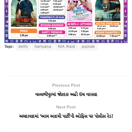
Tags:
delhi
hariyana
NIA Raid
pujnab
Previous Post
વલ્લભીપુરમાં જોરદાર અઢી ઇંચ વરસાદ
Next Post
અમદાવાદમાં ‘આમ આદમી પાર્ટી’ની ઓફિસ પર પોલીસ રેડ!