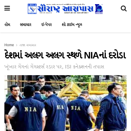
હોમ
સમાચાર
ઈ-પેપર
શો ટાઈમ ન્યૂઝ
Home
તાજા સમાચાર
દેશમાં અલગ અલગ સ્થળે NIAનાં દરોડા
ખૂંખાર ગેંગનાં ગેંગસ્ટર્સ રડાર પર, ISI કનેક્શનની તપાસ