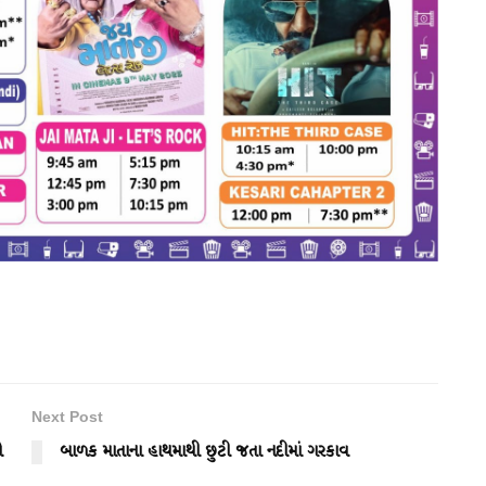
Next Post
ો
બાળક માતાના હાથમાથી છુટી જતા નદીમાં ગરકાવ