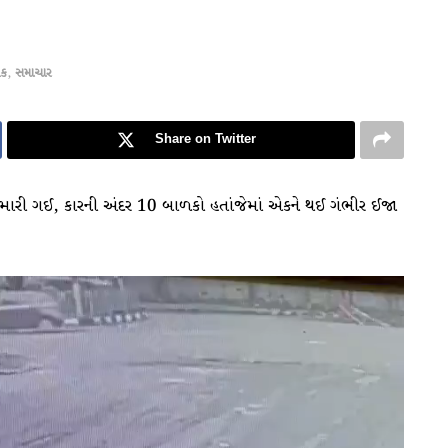
િક
,
સમાચાર
Share on Twitter
ટી મારી ગઈ, કારની અંદર 10 બાળકો હતાંજેમાં એકને થઈ ગંભીર ઈજા