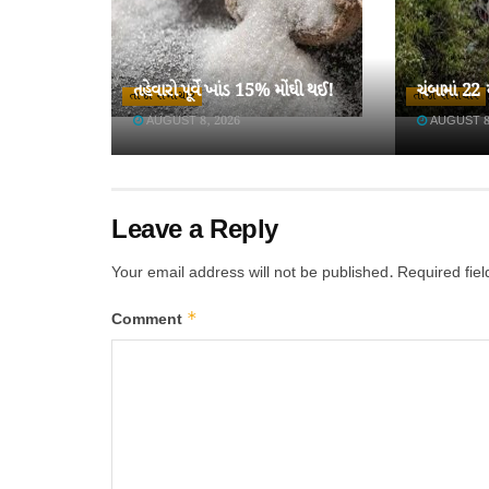
તહેવારો પૂર્વે ખાંડ 15% મોંઘી થઈ!
ચંબામાં 22
તાજા સમાચાર
તાજા સમાચાર
AUGUST 8, 2026
AUGUST 8
Leave a Reply
Your email address will not be published.
Required fie
*
Comment