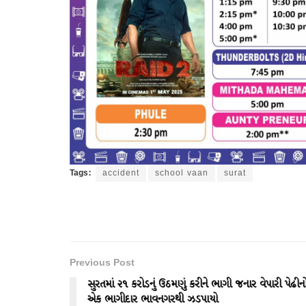
Tags:
accident
school vaan
surat
Previous Post
સુરતમાં ૨૧ કરોડનું ઉઠમણું કરીને ભાગી જનાર વેપારી પેઢીન
એક ભાગીદાર ભાવનગરથી ઝડપાયો