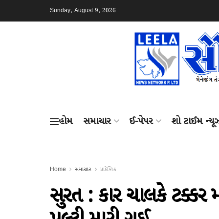
Sunday, August 9, 2026
હોમ
સમાચાર
ઈ-પેપર
શો ટાઈમ ન્યૂ
Home
સમાચાર
પ્રાદેશિક
સુરત : કાર ચાલકે ટક્કર 