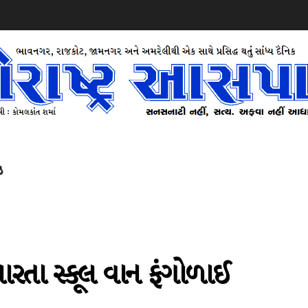
ઝ
મારતા સ્કૂલ વાન ફંગોળાઈ