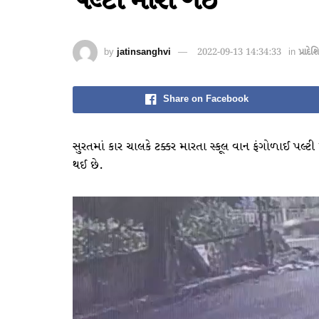
પલ્ટી મારી ગઈ
by
jatinsanghvi
2022-09-13 14:34:33
in
પ્રાદેશ
Share on Facebook
સુરતમાં કાર ચાલકે ટક્કર મારતા સ્કૂલ વાન ફંગોળાઈ પલ્
થઈ છે.
Video
Player