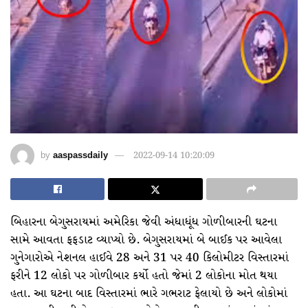
by
aaspassdaily
2022-09-14 10:20:09
બિહારના બેગુસરાયમાં અમેરિકા જેવી અંધાધૂંધ ગોળીબારની ઘટના
સામે આવતા ફફડાટ વ્યાપ્યો છે. બેગુસરાયમાં બે બાઈક પર આવેલા
ગુનેગારોએ નેશનલ હાઈવે 28 અને 31 પર 40 કિલોમીટર વિસ્તારમાં
ફરીને 12 લોકો પર ગોળીબાર કર્યો હતો જેમાં 2 લોકોના મોત થયા
હતા. આ ઘટના બાદ વિસ્તારમાં ભારે ગભરાટ ફેલાયો છે અને લોકોમાં