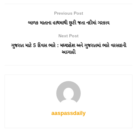
Previous Post
બાળક માતાના હાથમાથી છુટી જતા નદીમાં ગરકાવ
Next Post
ગુજરાત માટે 5 દિવસ ભારે : મધ્યપ્રદેશ અને ગુજરાતમાં ભારે વરસાદની
આગાહી
aaspassdaily