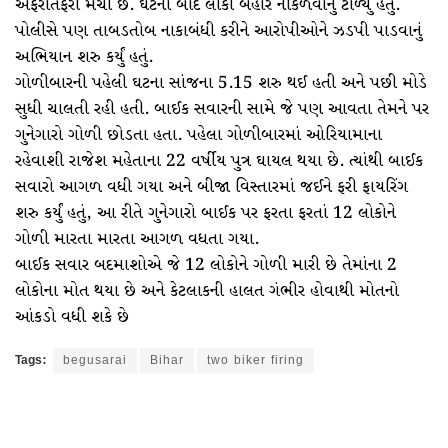
અફરાતફરી મચી છે. ઘટના બાદ લોકો બહાર નીકળવાનું ટાળ્યું હતું.
પોલીસે પણ તાબડતોબ નાકાબંધી કરીને આરોપીઓને ઝડપી પાડવાનું
અભિયાન શરુ કર્યું હતું.
ગોળીબારની પહેલી ઘટના સાંજના 5.15 શરુ થઈ હતી અને પછી મોડે
સુધી ચાલતી રહી હતી. બાઈક સવારની સામે જે પણ આવતા તેમને પર
ગુનેગારો ગોળી છોડતા હતા. પહેલા ગોળીબારમાં ઓરિયામાના
રહેવાશી રાજેશ મહેતાના 22 વર્ષીય પુત્ર ઘાયલ થયા છે. ત્યાંથી બાઈક
સવારો આગળ વધી ગયા અને બીજા વિસ્તારમાં જઈને ફરી ફાયરિંગ
શરુ કર્યું હતું, આ રીતે ગુનેગારો બાઈક પર ફરતા ફરતાં 12 લોકોને
ગોળી મારતા મારતા આગળ વધતા ગયા.
બાઈક સવાર બદમાશોએ જે 12 લોકોને ગોળી મારી છે તેમાંના 2
લોકોના મોત થયા છે અને કેટલાકની હાલત ગંભીર હોવાથી મોતનો
આંકડો વધી શકે છે
Tags:
begusarai
Bihar
two biker firing