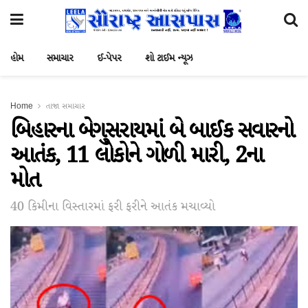
હોમ
સમાચાર
ઈ-પેપર
શો ટાઈમ ન્યૂઝ
Home
તાજા સમાચાર
બિહારના બેગુસરાયમાં બે બાઈક સવારનો
આતંક, 11 લોકોને ગોળી મારી, 2ના
મોત
40 કિમીના વિસ્તારમાં ફરી ફરીને આતંક મચાવ્યો