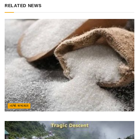
RELATED NEWS
તાજા સમાચાર