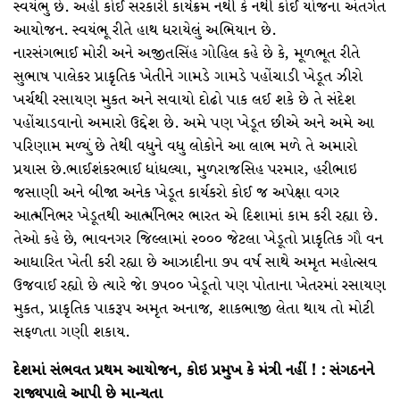
સ્વયંભુ છે. અહીં કોઈ સરકારી કાર્યક્રમ નથી કે નથી કોઈ યોજના અંતર્ગત
આયોજન. સ્વયંભૂ રીતે હાથ ધરાયેલું અભિયાન છે.
નારસંગભાઈ મોરી અને અજીતસિંહ ગોહિલ કહે છે કે, મૂળભૂત રીતે
સુભાષ પાલેકર પ્રાકૃતિક ખેતીને ગામડે ગામડે પહોંચાડી ખેડૂત ઝીરો
ખર્ચથી રસાયણ મુકત અને સવાયો દોઢો પાક લઈ શકે છે તે સંદેશ
પહોંચાડવાનો અમારો ઉદ્દેશ છે. અમે પણ ખેડૂત છીએ અને અમે આ
પરિણામ મળ્યું છે તેથી વધુને વધુ લોકોને આ લાભ મળે તે અમારો
પ્રયાસ છે.ભાઈશંકરભાઈ ધાંધલ્યા, મુળરાજસિહ પરમાર, હરીભાઇ
જસાણી અને બીજા અનેક ખેડૂત કાર્યકરો કોઈ જ અપેક્ષા વગર
આર્ત્મનિભર ખેડૂતથી આર્ત્મનિભર ભારત એ દિશામાં કામ કરી રહ્યા છે.
તેઓ કહે છે, ભાવનગર જિલ્લામાં ૨૦૦૦ જેટલા ખેડૂતો પ્રાકૃતિક ગૌ વન
આધારિત ખેતી કરી રહ્યા છે આઝાદીના ૭૫ વર્ષ સાથે અમૃત મહોત્સવ
ઉજવાઈ રહ્યો છે ત્યારે જાે ૭૫૦૦ ખેડૂતો પણ પોતાના ખેતરમાં રસાયણ
મુકત, પ્રાકૃતિક પાકરૂપ અમૃત અનાજ, શાકભાજી લેતા થાય તો મોટી
સફળતા ગણી શકાય.
દેશમાં સંભવત પ્રથમ આયોજન, કોઇ પ્રમુખ કે મંત્રી નહીં ! : સંગઠનને
રાજ્યપાલે આપી છે માન્યતા