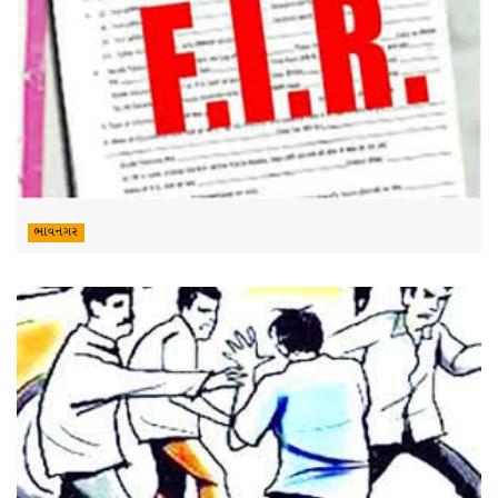
ભાવનગર