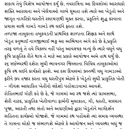
શકાય તેવું વિશેષ આયોજન કર્યું છે. નવરાત્રિના આ દિવસોમાં આરાધકો
શક્તિ આરાધના અને ખેલૈયાઓ ગરબે ઘૂમતા હશે ત્યારે આ ખેડૂતો અને
જાગૃત નાગરિકો ધરતીને રસાયણથી મુક્ત કરવા, પ્રકૃતિને શુદ્ધ કરવાના
પ્રયાસ સાથે ગામડે ગામડે રથ લઈને ફરતા હશે.
તળાજા તાલુકાના હબુકવડની પ્રાથમિક શાળાના શિક્ષક અને સાથે
ખેડૂત કનુભાઈ નાગજીભાઈ ભટ્ટ આ અભિયાન અંગે કહે છે કે,પ્રકૃતિ
તરફ વળવું તે હવે વિકલ્પ નહીં પરંતુ આવશ્યક બન્યું છે ત્યારે વધુને વધુ
કૃષિ પ્રાકૃતિક રીતે થાય તે માટે આ પ્રકારે આયોજન અમે હાથ ધર્યું છે.
૨૬ સપ્ટેમ્બરથી દશેરા સુધી ભાવનગર જિલ્લાના વિવિધ તાલુકાઓમાં
કૃષિ રથ લઈને કાર્યકરો ફરશે. આ દસ દિવસમાં ૭૦૦થી વધુ ગામડાઓ
ફરીને ૭૫ હજાર કરતા વધુ ધરતીપુત્ર એટલે કે ખેડૂતો સુધી પ્રાકૃતિક ખેતી
– ગૌવંશ આધારિત ખેતીનો સંદેશો પહોંચાડવામાં આવશે.
રોહિતભાઈ ગોટી કહે છે કે, જે ગામમાં આ રથ જશે ત્યાં ગ્રામસભા,
શેરી નાટક, પ્રાકૃતિક ખેતીવાળા ફાર્મની મુલાકાત, ગૌ, ધરતી, સપ્તધાન
પૂજા, આરતી તથા સંતો અને અગ્રણીઓ દ્વારા ખેડૂતોને માર્ગદર્શન
સહિતના કાર્યક્રમો યોજાશે. જે ગામમાં રથ પહોંચશે ત્યાં સમગ્ર વ્યવસ્થા
તે ગામના લોકો જ સંભાળશે એટલે કે આયોજન અને વ્યવસ્થા બધું જ