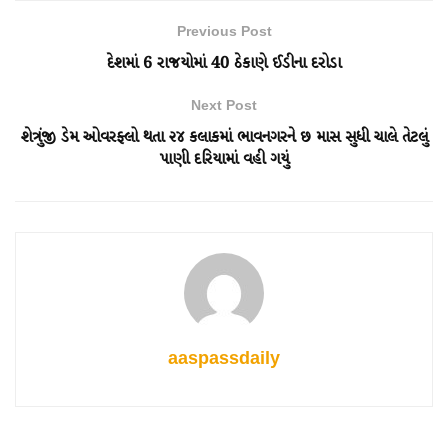
Previous Post
દેશમાં 6 રાજયોમાં 40 ઠેકાણે ઈડીના દરોડા
Next Post
શેત્રુંજી ડેમ ઓવરફ્લો થતા ૨૪ કલાકમાં ભાવનગરને છ માસ સુધી ચાલે તેટલું
પાણી દરિયામાં વહી ગયું
aaspassdaily