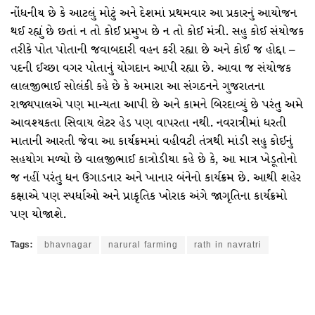
નોંધનીય છે કે આટલું મોટું અને દેશમાં પ્રથમવાર આ પ્રકારનું આયોજન
થઈ રહ્યું છે છતાં ન તો કોઈ પ્રમુખ છે ન તો કોઈ મંત્રી. સહુ કોઈ સંયોજક
તરીકે પોત પોતાની જવાબદારી વહન કરી રહ્યા છે અને કોઈ જ હોદ્દા –
પદની ઈચ્છા વગર પોતાનું યોગદાન આપી રહ્યા છે. આવા જ સંયોજક
લાલજીભાઈ સોલંકી કહે છે કે અમારા આ સંગઠનને ગુજરાતના
રાજ્યપાલએ પણ માન્યતા આપી છે અને કામને બિરદાવ્યું છે પરંતુ અમે
આવશ્યકતા સિવાય લેટર હેડ પણ વાપરતા નથી. નવરાત્રીમાં ધરતી
માતાની આરતી જેવા આ કાર્યક્રમમાં વહીવટી તંત્રથી માંડી સહુ કોઈનું
સહયોગ મળ્યો છે વાલજીભાઈ કાત્રોડીયા કહે છે કે, આ માત્ર ખેડૂતોનો
જ નહીં પરંતુ ધન ઉગાડનાર અને ખાનાર બંનેનો કાર્યક્રમ છે. આથી શહેર
કક્ષાએ પણ સ્પર્ધાઓ અને પ્રાકૃતિક ખોરાક અંગે જાગૃતિના કાર્યક્રમો
પણ યોજાશે.
Tags:
bhavnagar
narural farming
rath in navratri