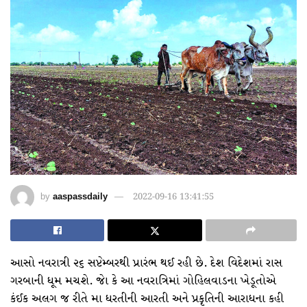
by
aaspassdaily
2022-09-16 13:41:55
આસો નવરાત્રી ૨૬ સપ્ટેમ્બરથી પ્રારંભ થઈ રહી છે. દેશ વિદેશમાં રાસ
ગરબાની ધૂમ મચશે. જાે કે આ નવરાત્રિમાં ગોહિલવાડના ખેડૂતોએ
કંઈક અલગ જ રીતે મા ધરતીની આરતી અને પ્રકૃતિની આરાધના કહી