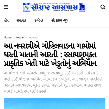
હોમ
સમાચાર
ઈ-પેપર
શો ટાઈમ ન્યૂઝ
Home
સમાચાર
ભાવનગર
આ નવરાત્રીએ ગોહિલવાડના ગામોમાં
ધરતી માતાની આરતી : રસાયણમુક્ત
પ્રાકૃતિક ખેતી માટે ખેડૂતોનું અભિયાન
આયોજન અને વ્યવસ્થા બધું જ સ્વયંભુ, કોઈ સરકારી કાર્યક્રમ કે
નથી કોઈ યોજના અંતર્ગત આયોજન : ખેડૂતો અને જાગૃત નાગરિકો
ધરતીને રસાયણથી મુક્ત કરવા, પ્રકૃતિને શુદ્ધ કરવાના પ્રયાસ સાથે
ગામડે ગામડે રથ લઈને ફરશે