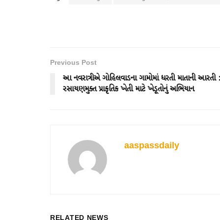
Previous Post
આ નવરાત્રીએ ગોહિલવાડના ગામોમાં ધરતી માતાની આરતી 
રસાયણમુક્ત પ્રાકૃતિક ખેતી માટે ખેડૂતોનું અભિયાન
aaspassdaily
RELATED NEWS