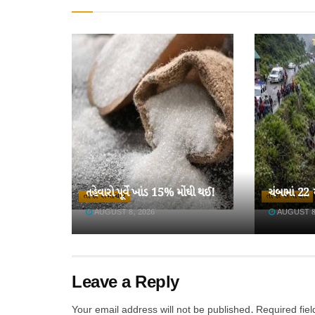
તહેવારો પૂર્વે ખાંડ 15% મોંઘી થઈ!
ચંબામાં 22
તાજા સમાચાર
તાજા સમાચાર
AUGUST 8, 2026
AUGUST 8
Leave a Reply
Your email address will not be published.
Required fie