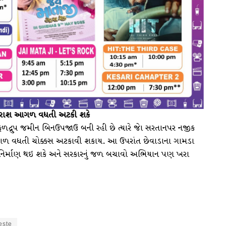
 ખારાશ આગળ વધતી અટકી શકે
ળદ્રુપ જમીન બિનઉપજાઉ બની રહી છે ત્યારે જાે સરતાનપર નજીક
શ આગળ વધતી ચોક્કસ અટકાવી શકાય. આ ઉપરાંત છેવાડાના ગામડા
ું નિર્માણ થઇ શકે અને સરકારનું જળ બચાવો અભિયાન પણ ખરા
este