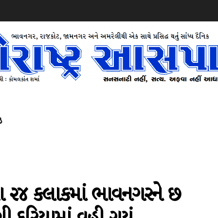
ઝ
થતા ૨૪ કલાકમાં ભાવનગરને છ