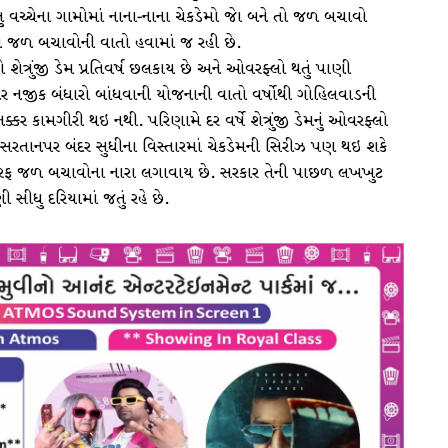
 વચ્ચેના ગામોમાં નાના-નાના ચેકડેમો જાે બને તો જળ બચાવો
ણે જળ બચાવોની વાતો હવામાં જ રહી છે.
ેત્રુંજી ડેમ પ્રતિવર્ષ છલકાય છે અને ઓવરફ્લો થતું પાણી
દર નજીક બંધારો બાંધવાની યોજનાની વાતો વર્ષોથી ગોહિલવાડની
ર કામગીરી થઇ નથી. પરિણામે દર વર્ષે શેત્રુંજી ડેમનું ઓવરફ્લો
મથી સરતાનપર બંદર સુધીના વિસ્તારમાં ચેકડેમની સિરીઝ પણ થઇ શકે
 તરફ જળ બચાવોના નારા લગાવાય છે. સરકાર તેની પાછળ લખખુટ
ી સીધુ દરિયામાં જતું રહે છે.