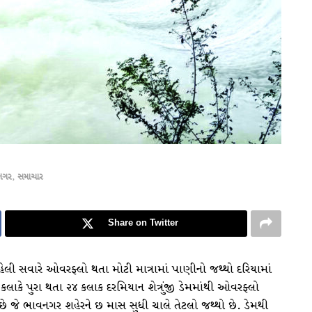
નગર
,
સમાચાર
Share on Twitter
વહેલી સવારે ઓવરફ્લો થતા મોટી માત્રામાં પાણીનો જથ્થો દરિયામાં
ાકે પુરા થતા ૨૪ કલાક દરમિયાન શેત્રુંજી ડેમમાંથી ઓવરફ્લો
ે જે ભાવનગર શહેરને છ માસ સુધી ચાલે તેટલો જથ્થો છે. ડેમથી