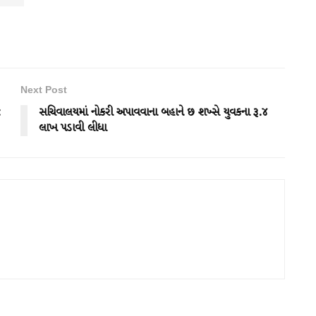
Next Post
:
સચિવાલયમાં નોકરી અપાવવાના બહાને છ શખ્સે યુવકના રૂ.૪
લાખ પડાવી લીધા