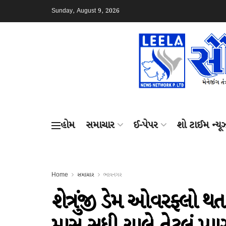
Sunday, August 9, 2026
હોમ
સમાચાર
ઈ-પેપર
શો ટાઈમ ન્યૂ
Home
સમાચાર
ભાવનગર
શેત્રુંજી ડેમ ઓવરફ્લો 