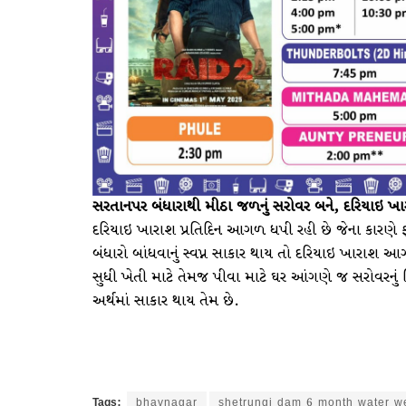
સરતાનપર બંધારાથી મીઠા જળનું સરોવર બને, દરિયાઇ
દરિયાઇ ખારાશ પ્રતિદિન આગળ ધપી રહી છે જેના કારણે ફ
બંધારો બાંધવાનું સ્વપ્ન સાકાર થાય તો દરિયાઇ ખારા
સુધી ખેતી માટે તેમજ પીવા માટે ઘર આંગણે જ સરોવરન
અર્થમાં સાકાર થાય તેમ છે.
Tags:
bhavnagar
shetrungi dam 6 month water w