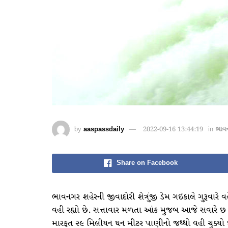
by
aaspassdaily
2022-09-16 13:44:19
in
ભાવ
Share on Facebook
ભાવનગર શહેરની જીવાદોરી શેત્રુંજી ડેમ ગઇકાલે ગુરૂવારે 
વહી રહ્યો છે. સત્તાવાર મળતા આંક મુજબ આજે સવારે છ કલ
મારફત ૨૯ મિલીયન ઘન મીટર પાણીનો જથ્થો વહી ચુક્યો છ