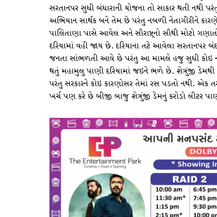
સરતાનપર સુધી બંધારાની યોજના તો સાકાર થતી નથી પરંતુ
અભિયાન સાર્થક બને તેમ છે પરંતુ નબળી નેતાગીરીને કાર
પાલિતાણા પાસે આવેલ અને સૌરાષ્ટ્રનો સૌથી મોટો ગણાતો શ
દરિયામાં વહી જાય છે. દરિયાના તટે આવેલા સરતાનપર બં
જનતા સાંભળતી આવે છે પરંતુ આ મામલે હજુ સુધી કોઇ નક્ક
થતું મહામુલુ પાણી દરિયામાં જઇને ભળે છે. શેત્રુંજી ડે
પરંતુ સરકારને કોઇ કારણોસર તેમાં રસ પડતો નથી. એક
ખર્ચ પણ કરે છે બીજી બાજુ શેત્રુંજી ડેમનું કરોડો લીટર પાણ