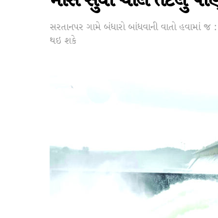
માસ સુધી ચાલે તેટલું પાણ
સરતાનપર ગામે બંધારો બાંધવાની વાતો હવામાં જ
થઇ શકે