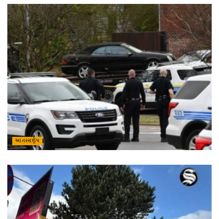
આંતરરાષ્ટ્રીય