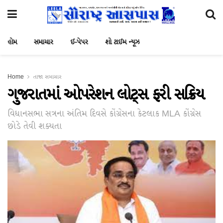
હોમ
સમાચાર
ઈ-પેપર
શો ટાઈમ ન્યૂઝ
Home
તાજા સમાચાર
ગુજરાતમાં ઓપરેશન લોટ્સ ફરી સક્રિય
વિધાનસભા સત્રના અંતિમ દિવસે કોંગ્રેસના કેટલાક MLA કોંગ્રેસ
છોડે તેવી શક્યતા