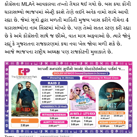
કોંગ્રેસના MLAને આવકારવા તખ્તો તૈયાર થઈ ગયો છે. બસ કયા કોંગી
ધારાસભ્યો ભાજપમાં એન્ટ્રી કરશે તેણે લઈને અનેક નામો સામે આવી
રહ્યા છે. જેમાં સૂત્રો દ્વારા મળતી માહિતી મુજબ ખાસ કરીને નીચેના 4
ધારાસભ્યોના નામ લિસ્ટમાં મોખરે છે. પણ તેઓ સતત રટણ કરી રહ્યા
છે કે અમે કોંગ્રેસની સાથે જ છીએ, વાત માત્ર અફવાઓ છે. ત્યારે જોવું
રહ્યું કે ગુજરાતના રાજકારણમાં કયા નવા ખેલ જોવા મળી શકે છે.
આજે ભાજપના રાષ્ટ્રીય અધ્યક્ષ પણ રાજકોટની મુલાકાતે છે.