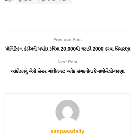
Tags:
gujarat
operation lotus
Previous Post
પોલિટિકલ ફંડીંગની મર્યાદા રૂપિયા 20,000થી ઘટાડી 2000 કરવા વિચારણા
Next Post
આંદોલનનું એપી સેન્ટર ગાંધીનગર: અનેક સંગઠનોના દેખાવો-રેલી-ધરણા
aaspassdaily