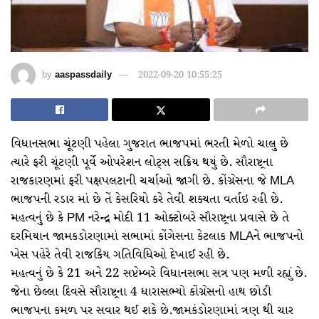
by
aaspassdaily
2022-09-20 10:55:25
વિધાનસભા ચૂંટણી પહેલા ગુજરાત ભાજપમાં ભરતી મેળો ચાલુ છે
ત્યારે ફરી ચૂંટણી પૂર્વે ઓપરેશન લોટ્સ સક્રિય થયું છે. સૌરાષ્ટ્રના
રાજકારણમાં ફરી પક્ષપલટાની ચર્ચાઓ જાગી છે. કોંગ્રેસના જે MLA
ભાજપની રડાર માં છે તેં કેસરિયો કરે તેવી શક્યતા વર્તાઇ રહી છે.
મહત્વનું છે કે PM નરેન્દ્ર મોદી 11 ઓક્ટોબરે સૌરાષ્ટ્રના પ્રવાસે છે તે
દરમિયાન જામકડોરણામાં સભામાં કોંગેસના કેટલાક MLAને ભાજપનો
ખેસ પહેરે તેવી રાજકિય ગતિવિધિઓ દેખાઈ રહી છે.
મહત્વનું છે કે 21 અને 22 સપ્ટેમ્બરે વિધાનસભા સત્ર પણ મળી રહ્યું છે.
જેના છેલ્લા દિવસે સૌરાષ્ટ્રના 4 ધારાસભ્યો કોંગ્રેસનો હાથ છોડી
ભાજપના કમળ પર સવાર થઈ શકે છે.જામકંડોરણામાં ત્રણ થી ચાર