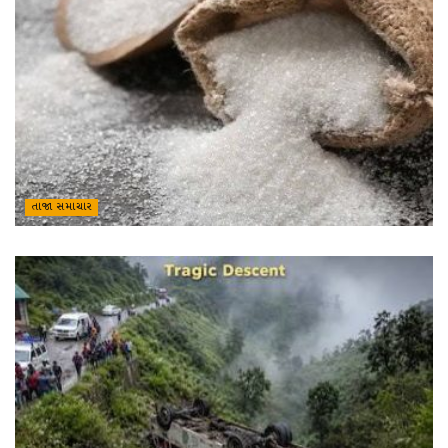
તાજા સમાચાર