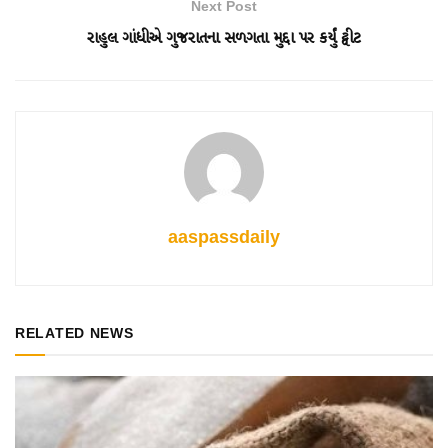
Next Post
રાહુલ ગાંધીએ ગુજરાતના સળગતા મુદ્દા પર કર્યું ટ્વીટ
aaspassdaily
RELATED NEWS