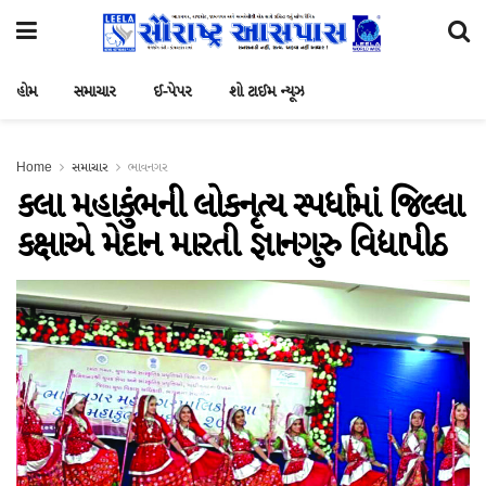
હોમ
સમાચાર
ઈ-પેપર
શો ટાઈમ ન્યૂઝ
Home
સમાચાર
ભાવનગર
કલા મહાકુંભની લોકનૃત્ય સ્પર્ધામાં જિલ્લા
કક્ષાએ મેદાન મારતી જ્ઞાનગુરુ વિદ્યાપીઠ