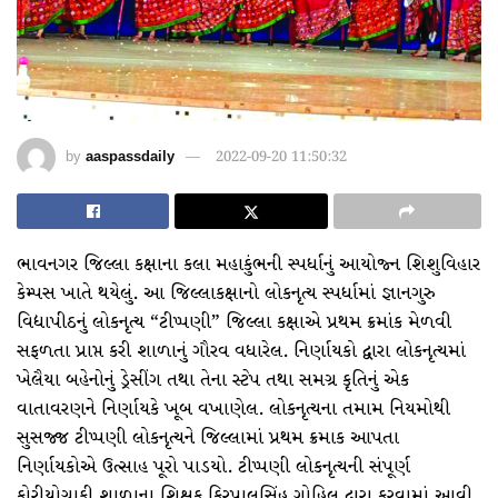
by
aaspassdaily
2022-09-20 11:50:32
ભાવનગર જિલ્લા કક્ષાના કલા મહાકુંભની સ્પર્ધાનું આયોજ્ન શિશુવિહાર
કેમ્પસ ખાતે થયેલું. આ જિલ્લાકક્ષાનો લોકનૃત્ય સ્પર્ધામાં જ્ઞાનગુરુ
વિદ્યાપીઠનું લોકનૃત્ય “ટીપ્પણી” જિલ્લા કક્ષાએ પ્રથમ ક્રમાંક મેળવી
સફળતા પ્રાપ્ત કરી શાળાનું ગૌરવ વધારેલ. નિર્ણાયકો દ્વારા લોકનૃત્યમાં
ખેલૈયા બહેનોનું ડ્રેસીંગ તથા તેના સ્ટેપ તથા સમગ્ર કૃતિનું એક
વાતાવરણને નિર્ણાયકે ખૂબ વખાણેલ. લોકનૃત્યના તમામ નિયમોથી
સુસજ્જ ટીપ્પણી લોકનૃત્યને જિલ્લામાં પ્રથમ ક્રમાક આપતા
નિર્ણાયકોએ ઉત્સાહ પૂરો પાડયો. ટીપ્પણી લોકનૃત્યની સંપૂર્ણ
કોરીયોગ્રાફી શાળાના શિક્ષક કિરપાલસિંહ ગોહિલ દ્વારા કરવામાં આવી