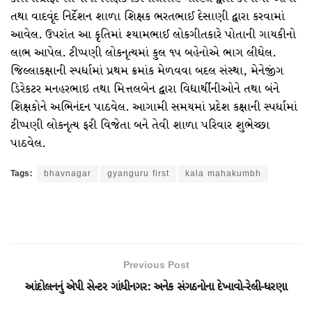
તથા વાદવૃંદ નિર્દેશન શાળા શિક્ષક ભરતભાઈ દેસાણી દ્વારા કરવામાં
આવેલ. ઉપરાંત આ કૃતિમાં શ્યામભાઈ લોકગીતકારે પોતાની ગાયકીનો
લાભ આપેલ. ટીપ્પણી લોકનૃત્યમાં કુલ ૧૫ બહેનોએ ભાગ લીધેલ.
જિલ્લાકક્ષાની સ્પર્ધામાં પ્રથમ ક્રમાંક મેળવવા બદલ સંસ્થા, મેનેજીંગ
ડિરેકટર મનહરભાઇ તથા મિત્તલબેન દ્વારા વિદ્યાર્થીનીઓને તથા બંને
શિક્ષકોને અભિનંદન પાઠવેલ. આગામી સમયમાં પ્રદેશ કક્ષાની સ્પર્ધામાં
ટીપ્પણી લોકનૃત્ય ફરી વિજેતા બને તેવી શાળા પરિવાર શુભેચ્છા
પાઠવેલ.
Tags:
bhavnagar
gyanguru first
kala mahakumbh
Previous Post
આંદોલનનું એપી સેન્ટર ગાંધીનગર: અનેક સંગઠનોના દેખાવો-રેલી-ધરણા