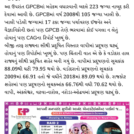
આ ઉપરાંત GPCBમાં મહેકમ વધારવાની બદલે 223 જગ્યા નાબૂદ કરી
દેવામાં આવી છે. GPCBમાં વર્ષ 2008થી 105 જગ્યા ખાલી છે.
ખાલી પડેલી જગ્યામાં 17 ટકા જગ્યા પર્યાવરણ ઈજનેર અને
વૈજ્ઞાનિકોની છતાં પણ GPCB તેણે ભરવામાં કોઈ પગલા ન લેતું
હોવાનું પણ CAGના રિપોર્ટ ખૂલ્યું છે.
બીજી તરફ રાજ્યના સૌથી પ્રદૂષિત વિસ્તાર વાપીમાં પ્રદૂષણ ઘટ્યું
હોવાનું પણ રિપોર્ટમાં ખૂલ્યું છે. પણ ચિંતાની વાત એ છે કે વડોદરા હાલ
રાજ્યનું સૌથી પ્રદૂષિત શહેર બની ગયું છે. વાપીમાં પ્રદૂષણનો સૂચકાંક
88.09થી ઘટી 79.95 થયો છે. વડોદરાનો પ્રદૂષણનો સૂચકાંક
2009માં 66.91 હતો જે વધીને 2018માં 89.09 થયો છે. રાજકોટ
શહેરમાં પણ પ્રદૂષણનો સૂચકઆંક 66.76થી વધી 70.62 થયો છે.
વાપી, અંકલેશ્વર, વટવા-નારોલ, નરોડા-ઓઢવમાં પ્રદૂષણ ઘટ્યું છે.