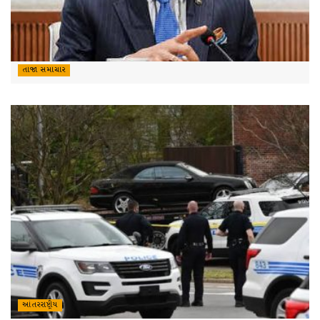
તાજા સમાચાર
આંતરરાષ્ટ્રીય