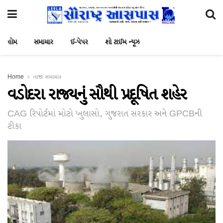
હોમ
સમાચાર
ઈ-પેપર
શો ટાઈમ ન્યૂઝ
Home
તાજા સમાચાર
વડોદરા રાજ્યનું સૌથી પ્રદૂષિત શહેર
CAG રિપોર્ટમાં મોટો ખુલાસો, ગુજરાત સરકાર અને GPCBની
ટીકા