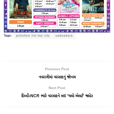
Tags:
pollution list top city
vadoadara
Previous Post
નવરાત્રીમાં વરસાદનું જોખમ
Next Post
દિલ્હી-NCR ભારે વરસાદને લઇ ‘યલો એલર્ટ’ જાહેર