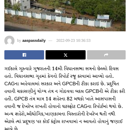
by
aaspassdaily
2022-09-23 10:36:53
ગઈકાલે ગુરુવારે ગુજરાતની 14મી વિધાનસભા સત્રનો છેલ્લો દિવસ
હતો. વિધાનસભા ગૃહમાં કેગનો રિપોર્ટ રજૂ કરવામાં આવ્યો હતો.
CAGના અહેવાલમાં સરકાર અને GPCBની ટીકા કરાઇ છે. પ્રદૂષિત
હવાની ચકાસણીનું યોગ્ય તંત્ર ન ગોઠવવા બદલ GPCBની એ ટીકા કરી
હતી. GPCB તંત્ર માત્ર 14 શહેરના 82 મથકો ખાતે આસપાસની
હવાની જ દેખરેખ રાખતી હોવાનો ઘટસ્ફોટ CAGના રિપોર્ટમાં થયો છે.
અન્ય શહેરો,ઔદ્યોગિક,ખાણકામના વિસ્તારોની દેખરેખ થતી નથી
એટલે ત્યાં પ્રદૂષણ પર કોઈ કંટ્રોલ રાખવામાં ન આવતો હોવાનું જણાઈ
આવે છે.