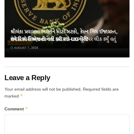
શ્રીલંકા પ્રવાસમાં ભારતને મોટો ઝટકો, કેપ્ટન ગિલ ઈજાગ્રસ્ત,
મેચમાંથી બહાર
NTA ના નિષ્ણાતોએ જ NEET-UG નું પેપર લીક કર્યું હતું
હવે રિકવરી એજન્ટો નહીં કરી શકે દાદાગીરી!
તાજા સમાચાર
AUGUST 7, 2026
AUGUST 7, 2026
AUGUST 7, 2026
Leave a Reply
Your email address will not be published.
Required fields are
*
marked
*
Comment