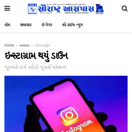
હોમ
સમાચાર
ઈ-પેપર
શો ટાઈમ ન્યૂઝ
Home
સમાચાર
આંતરરાષ્ટ્રીય
ઇન્સ્ટાગ્રામ થયું ડાઉન
ગુરુવારે રાત્રે કરોડો યુઝર્સ પરેશાન