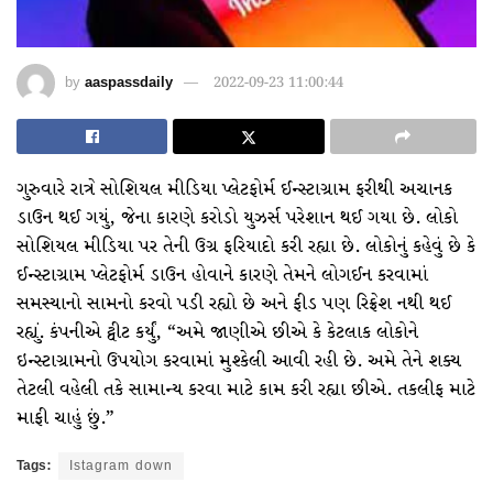
by
aaspassdaily
2022-09-23 11:00:44
ગુરુવારે રાત્રે સોશિયલ મીડિયા પ્લેટફોર્મ ઈન્સ્ટાગ્રામ ફરીથી અચાનક
ડાઉન થઈ ગયું, જેના કારણે કરોડો યુઝર્સ પરેશાન થઈ ગયા છે. લોકો
સોશિયલ મીડિયા પર તેની ઉગ્ર ફરિયાદો કરી રહ્યા છે. લોકોનું કહેવું છે કે
ઈન્સ્ટાગ્રામ પ્લેટફોર્મ ડાઉન હોવાને કારણે તેમને લોગઈન કરવામાં
સમસ્યાનો સામનો કરવો પડી રહ્યો છે અને ફીડ પણ રિફ્રેશ નથી થઈ
રહ્યું. કંપનીએ ટ્વીટ કર્યું, “અમે જાણીએ છીએ કે કેટલાક લોકોને
ઇન્સ્ટાગ્રામનો ઉપયોગ કરવામાં મુશ્કેલી આવી રહી છે. અમે તેને શક્ય
તેટલી વહેલી તકે સામાન્ય કરવા માટે કામ કરી રહ્યા છીએ. તકલીફ માટે
માફી ચાહું છું.”
Tags:
Istagram down