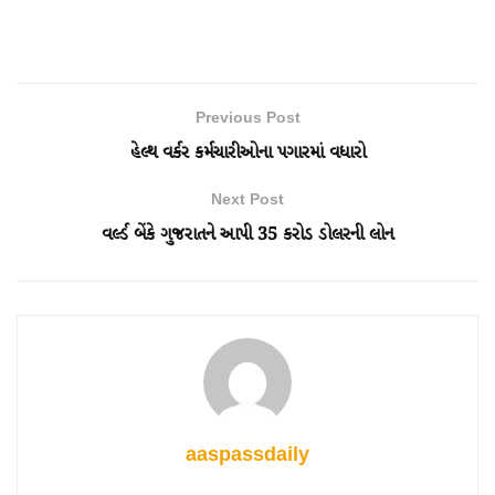
Previous Post
હેલ્થ વર્કર કર્મચારીઓના પગારમાં વધારો
Next Post
વર્લ્ડ બેંકે ગુજરાતને આપી 35 કરોડ ડોલરની લોન
aaspassdaily