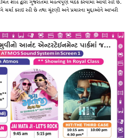
અમિત શાહ દ્વારા ગુજરાતમાં મહત્વપૂર્ણ બેઠક કરવામાં આવી રહી છે.
ચર્ચા કરાઇ રહી છે તથા ચૂંટણી અને પ્રચારના મુદ્દાઓને આખરી