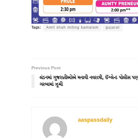
Tags:
Amit shah miting kamalam
gujarat
Previous Post
લંડનમાં ગુજરાતીઓએ મનાવી નવરાત્રી, ઈંગ્લેન્ડ પોલીસ પ
ગરબામાં ઝૂમી
aaspassdaily