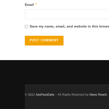
*
Email
Save my name, email, and website in this brows
Heng36
© 2022
AasPassDaily
– All Rights Reserved by
News Reach
.