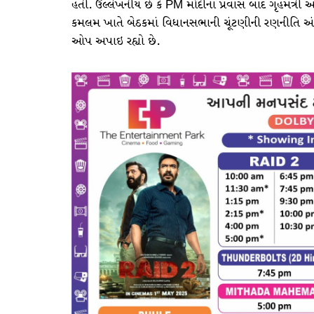
હતી. ઉલ્લેખનીય છે કે PM મોદીના પ્રવાસ બાદ ગૃહમંત્રી 
કમલમ ખાતે બેઠકમાં વિધાનસભાની ચૂંટણીની રણનીતિ અંગે 
ઓપ અપાઇ રહ્યો છે.