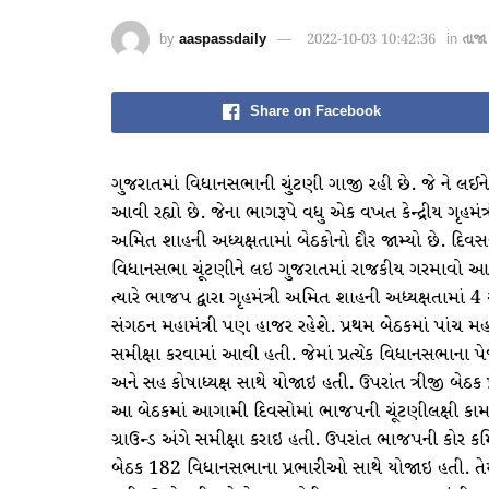
by
aaspassdaily
2022-10-03 10:42:36
in
તાજા
Share on Facebook
ગુજરાતમાં વિધાનસભાની ચુંટણી ગાજી રહી છે. જે ને લઈન
આવી રહ્યો છે. જેના ભાગરૂપે વધુ એક વખત કેન્દ્રીય ગૃહમંત
અમિત શાહની અધ્યક્ષતામાં બેઠકોનો દૌર જામ્યો છે. 
વિધાનસભા ચૂંટણીને લઇ ગુજરાતમાં રાજકીય ગરમાવો આવ્
ત્યારે ભાજપ દ્વારા ગૃહમંત્રી અમિત શાહની અધ્યક્ષતામાં 4
સંગઠન મહામંત્રી પણ હાજર રહેશે. પ્રથમ બેઠકમાં પાંચ મહ
સમીક્ષા કરવામાં આવી હતી. જેમાં પ્રત્યેક વિધાનસભાના પ
અને સહ કોષાધ્યક્ષ સાથે યોજાઇ હતી. ઉપરાંત ત્રીજી બેઠ
આ બેઠકમાં આગામી દિવસોમાં ભાજપની ચૂંટણીલક્ષી કામ
ગ્રાઉન્ડ અંગે સમીક્ષા કરાઇ હતી. ઉપરાંત ભાજપની કોર કમ
બેઠક 182 વિધાનસભાના પ્રભારીઓ સાથે યોજાઇ હતી. તેમા