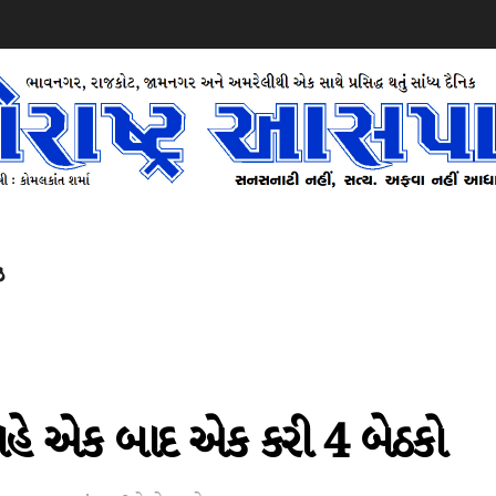
ઝ
હે એક બાદ એક કરી 4 બેઠકો