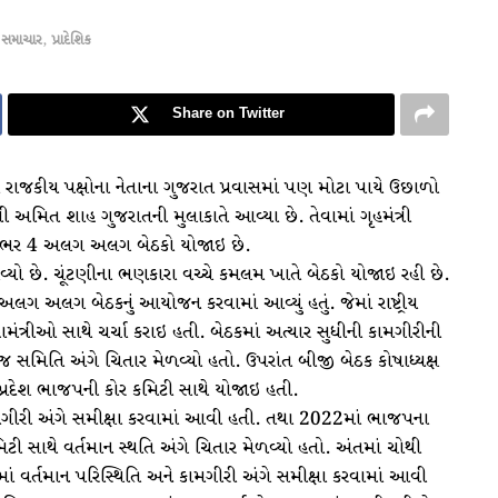
 સમાચાર
,
પ્રાદેશિક
Share on Twitter
ે રાજકીય પક્ષોના નેતાના ગુજરાત પ્રવાસમાં પણ મોટા પાયે ઉછાળો
્રી અમિત શાહ ગુજરાતની મુલાકાતે આવ્યા છે. તેવામાં ગૃહમંત્રી
દિવસભર 4 અલગ અલગ બેઠકો યોજાઇ છે.
યો છે. ચૂંટણીના ભણકારા વચ્ચે કમલમ ખાતે બેઠકો યોજાઇ રહી છે.
 અલગ અલગ બેઠકનું આયોજન કરવામાં આવ્યું હતું. જેમાં રાષ્ટ્રીય
ામંત્રીઓ સાથે ચર્ચા કરાઇ હતી. બેઠકમાં અત્યાર સુધીની કામગીરીની
ેજ સમિતિ અંગે ચિતાર મેળવ્યો હતો. ઉપરાંત બીજી બેઠક કોષાધ્યક્ષ
ક પ્રદેશ ભાજપની કોર કમિટી સાથે યોજાઇ હતી.
ગીરી અંગે સમીક્ષા કરવામાં આવી હતી. તથા 2022માં ભાજપના
િટી સાથે વર્તમાન સ્થતિ અંગે ચિતાર મેળવ્યો હતો. અંતમાં ચોથી
ં વર્તમાન પરિસ્થિતિ અને કામગીરી અંગે સમીક્ષા કરવામાં આવી