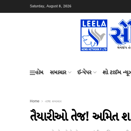
Saturday, August 8, 2026
હોમ
સમાચાર
ઈ-પેપર
શો ટાઈમ ન્યૂ
Home
તાજા સમાચાર
તૈયારીઓ તેજ! અમિત શા