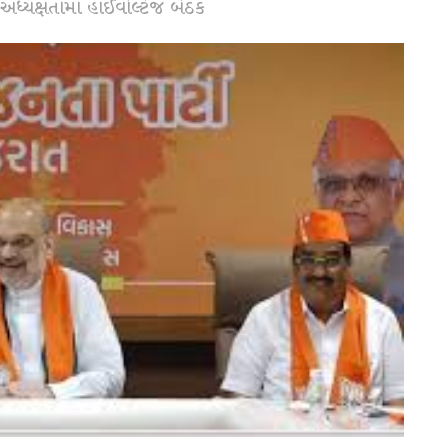
ધ્યક્ષતામાં હાઈવોલ્ટેજ બેઠક