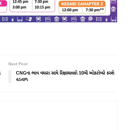
Next Post
ણ
CNGના ભાવ વધારા સામે રિક્ષાચાલકો 10મી ઓકટોબરે કરશે
હડતાળ