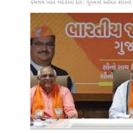
કમલમ ખાતે બેઠકોનો દોર: ગૃહમંત્રી અમિત શાહની અ