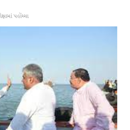
ષામાં પહોંચ્યા