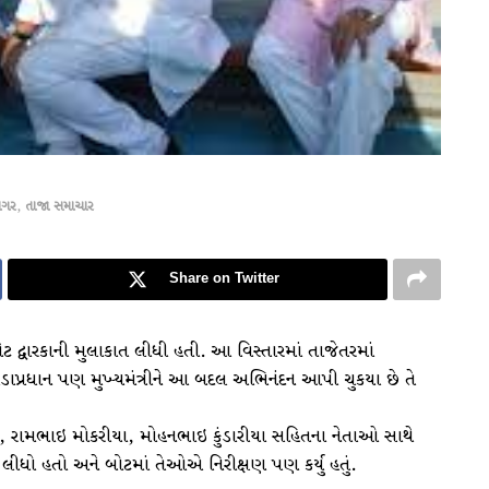
નગર
,
તાજા સમાચાર
Share on Twitter
ેટ દ્વારકાની મુલાકાત લીધી હતી. આ વિસ્તારમાં તાજેતરમાં
વડાપ્રધાન પણ મુખ્યમંત્રીને આ બદલ અભિનંદન આપી ચુકયા છે તે
ડમ, રામભાઇ મોકરીયા, મોહનભાઇ કુંડારીયા સહિતના નેતાઓ સાથે
 લીધો હતો અને બોટમાં તેઓએ નિરીક્ષણ પણ કર્યુ હતું.