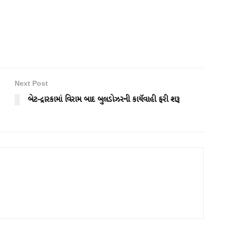
Next Post
બેટ-દ્રારકામાં વિરામ બાદ બુલડોઝરની કાયૅવાહી ફરી શરૂ