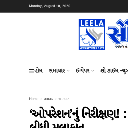
Monday, August 10, 2026
હોમ
સમાચાર
ઈ-પેપર
શો ટાઈમ ન્યૂ
Home
સમાચાર
જામનગર
‘ઓપરેશન’નું નિરીક્ષણ! : 