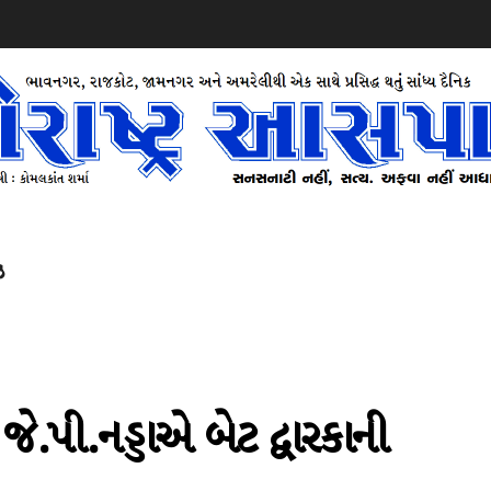
ઝ
જે.પી.નડ્ડાએ બેટ દ્વારકાની