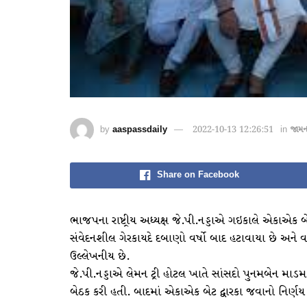
by
aaspassdaily
2022-10-13 12:26:51
in
જામ
Share on Facebook
ભાજપના રાષ્ટ્રીય અધ્યક્ષ જે.પી.નડ્ડાએ ગઇકાલે એકાએક બ
સંવેદનશીલ ગેરકાયદે દબાણો વર્ષો બાદ હટાવાયા છે અને 
ઉલ્લેખનીય છે.
જે.પી.નડ્ડાએ લેમન ટ્રી હોટલ ખાતે સાંસદો પુનમબેન મા
બેઠક કરી હતી. બાદમાં એકાએક બેટ દ્વારકા જવાનો નિર્ણય