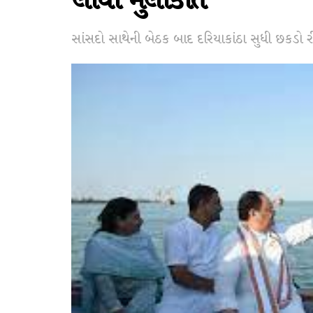
લીધી મુલાકાત
સાંસદો સાથેની બેઠક બાદ દરિયાકાંઠા સુધી છકડો રીક્