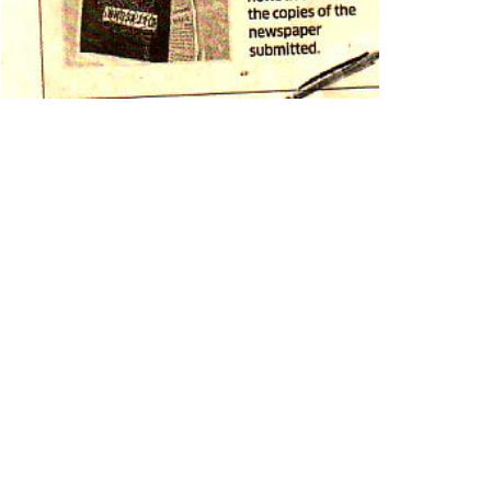
લચલથી ભારતીય સુરક્ષા દળો હાઈએલર્ટ પર