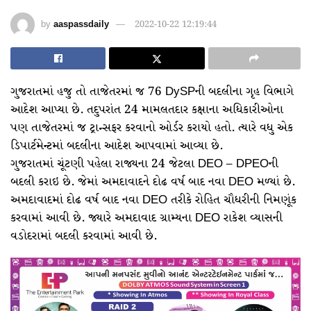
by
aaspassdaily
2022-10-22 12:19:44
ગુજરાતમાં હજુ તો તાજેતરમાં જ 76 DySPની બદલીના ગૃહ વિભાગે
આદેશ આપ્યા છે. તદુપરાંત 24 મામલતદાર કક્ષાના અધિકારીઓના
પણ તાજેતરમાં જ ટ્રાન્સફર કરવાનો ઓર્ડર કરાયો હતો. ત્યારે વધુ એક
ડિપાર્ટમેન્ટમાં બદલીના આદેશ આપવામાં આવ્યા છે.
ગુજરાતમાં ચૂંટણી પહેલા રાજ્યના 24 જેટલા DEO – DPEOની
બદલી કરાઇ છે. જેમાં અમદાવાદને દોઢ વર્ષ બાદ નવા DEO મળ્યાં છે.
અમદાવાદમાં દોઢ વર્ષ બાદ નવા DEO તરીકે રોહિત ચૌધરીની નિમણૂંક
કરવામાં આવી છે. જ્યારે અમદાવાદ ગ્રામ્યના DEO રાકેશ વ્યાસની
વડોદરામાં બદલી કરવામાં આવી છે.