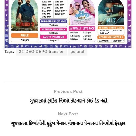
Tags:
24 DEO-DEPO transfer
gujarat
Previous Post
ગુજરાતમાં ટ્રાફિક નિયમો તોડનારને કોઈ દંડ નહીં
Next Post
ગુજરાતના દિવ્યાંગોની કુટુંબ પેન્શન યોજનાના પેન્શનના નિયમોમાં ફેરફાર