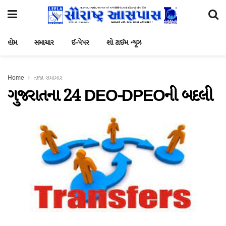
હોમ
સમાચાર
ઈ-પેપર
શો ટાઈમ ન્યૂઝ
Home
તાજા સમાચાર
ગુજરાતના 24 DEO-DPEOની બદલી