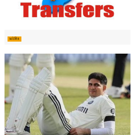
પ્રાદેશિક