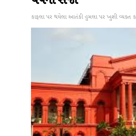
વર્ષની સજા
કાફલા પર થયેલા આતંકી હુમલા પર ખુશી વ્યક્ત કરના