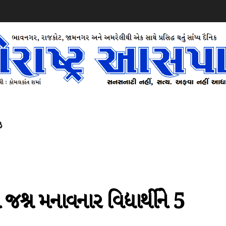
ઝ
શ્ન મનાવનાર વિદ્યાર્થીને 5