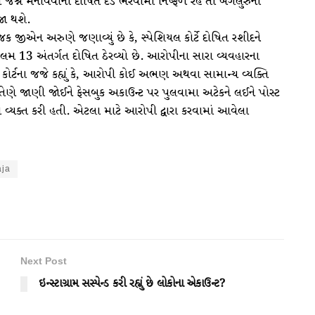
નો જશ્ન મનાવવાનો દોષિત દંડ ભરવામાં નિષ્ફળ રહે તો બેંગલુરુની
જા થશે.
જીએન અરુણે જણાવ્યું છે કે, સ્પેશિયલ કોર્ટે દોષિત રશીદને
3 અંતર્ગત દોષિત ઠેરવ્યો છે. આરોપીના સારા વ્યવહારના
 કોર્ટના જજે કહ્યું કે, આરોપી કોઈ અભણ અથવા સામાન્ય વ્યક્તિ
. તેણે જાણી જોઈને ફેસબુક અકાઉન્ટ પર પુલવામા અટેકને લઈને પોસ્ટ
વ્યક્ત કરી હતી. એટલા માટે આરોપી દ્વારા કરવામાં આવેલા
aja
Next Post
ઇન્સ્ટાગ્રામ સસ્પેન્ડ કરી રહ્યું છે લોકોના એકાઉન્ટ?