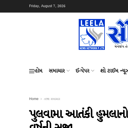
Friday, August 7, 2026
હોમ
સમાચાર
ઈ-પેપર
શો ટાઈમ ન્યૂ
Home
તાજા સમાચાર
પુલવામા આતંકી હુમલાનો જ