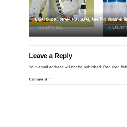
શ્રીલંકા પ્રવાસમાં ભારતને મોટો ઝટકો, કેપ્ટન ગિલ ઈજાગ્રસ્ત, મ
NTA ના નિષ
તાજા સમાચાર
તાજા સમાચાર
AUGUST 7, 2026
AUGUST 7
Leave a Reply
Your email address will not be published.
Required fie
*
Comment