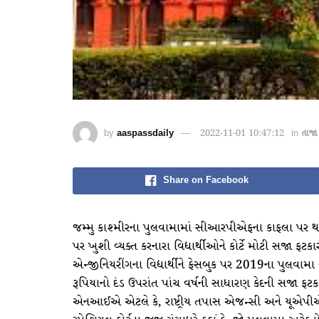
by
aaspassdaily
2022-11-01 10:47:12
in
તાજા
Share on Facebook
જમ્મુ કાશ્મીરના પુલવામામાં સીઆરપીએફના કાફલા પર 
પર ખુશી વ્યક્ત કરનારા વિદ્યાર્થીઓને કોર્ટે મોટી સજા ફટકા
એન્જીનિયરીંગના વિદ્યાર્થીને ફેસબુક પર 2019ના પુલવામ
રૂપિયાનો દંડ ઉપરાંત પાંચ વર્ષની સાધારણ કેદની સજા ફટકા
એનઆઈએ એટલે કે, રાષ્ટ્રીય તપાસ એજન્સી અને યૂએપીએ