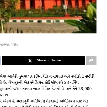
 સમાચાર
,
રાષ્ટ્રીય
Share on Twitter
થયેલા આતંકી હુમલા પર કથિત રીતે વખાણતા અને શહીદોની શહીદી
રી છે. બેંગલુરુની એક સ્પેશિયલ કોર્ટે સોમવારે 23 વર્ષિય
ા હુમલાનો જશ્ન મનાવવા બદલ દોષિત ઠેરવ્યો છે અને તેને 25,000
રી છે.
 એટલે કે, ગેરકાનૂની ગતિવિધિ(રોકથામ) અધિનિયમ માટે એક