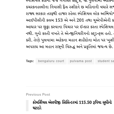
સ્પેશિયલ કોર્ટના જજ ગંગાધરે કહ્યું કે, જો પુલવામા અટેક
કચરકનહલ્લીના નિવાસી ફૈઝ રશીદને છ મહિનાની વધારે સ
રાજ્ય સરકાર તરફથી હાજર રહેલા સ્પેશિયલ લોક અભિયોજક 
આઈપીસીની કલમ 153 એ અને 201 તથા યૂએપીએની કલમ 1
આધાર પર છુટ્ટા કરવાના વિચાર પર ઈન્કાર કરતા સ્પેશિયલ
નથી. ગુનો કરતી વખતે તે એન્જીનિયરીંગનો સ્ટૂડન્ટ્સ હતો
કરી. તેણે પુલવામા અટેકના મહાન શહીદોના મોત પર ખુશી 
અપરાધ આ મહાન રાષ્ટ્રની વિરુદ્ધ અને પ્રકૃતિમાં જઘન્ય છે.
Tags:
bengaluru court
pulvama post
student s
Previous Post
કોમર્શિયલ એલપીજી સિલિન્ડરમાં 115.50 રૂપિયા સુધીનો
ઘટાડો