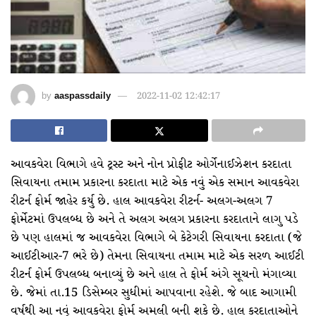
by
aaspassdaily
2022-11-02 12:42:17
આવકવેરા વિભાગે હવે ટ્રસ્ટ અને નોન પ્રોફીટ ઓર્ગેનાઈઝેશન કરદાતા
સિવાયના તમામ પ્રકારના કરદાતા માટે એક નવું એક સમાન આવકવેરા
રીટર્ન ફોર્મ જાહેર કર્યુ છે. હાલ આવકવેરા રીટર્ન- અલગ-અલગ 7
ફોર્મેટમાં ઉપલબ્ધ છે અને તે અલગ અલગ પ્રકારના કરદાતાને લાગુ પડે
છે પણ હાલમાં જ આવકવેરા વિભાગે બે કેટેગરી સિવાયના કરદાતા (જે
આઈટીઆર-7 ભરે છે) તેમના સિવાયના તમામ માટે એક સરળ આઈટી
રીટર્ન ફોર્મ ઉપલબ્ધ બનાવ્યું છે અને હાલ તે ફોર્મ અંગે સૂચનો મંગાવ્યા
છે. જેમાં તા.15 ડિસેમ્બર સુધીમાં આપવાના રહેશે. જે બાદ આગામી
વર્ષથી આ નવું આવકવેરા ફોર્મ અમલી બની શકે છે. હાલ કરદાતાઓને