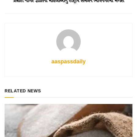
પ્રશ્નોરા નાગર જ્ઞાતિના મહિલાઓનું રાષ્ટ્રીય સંમેલન ભાવનગરમાં મળશે
aaspassdaily
RELATED NEWS