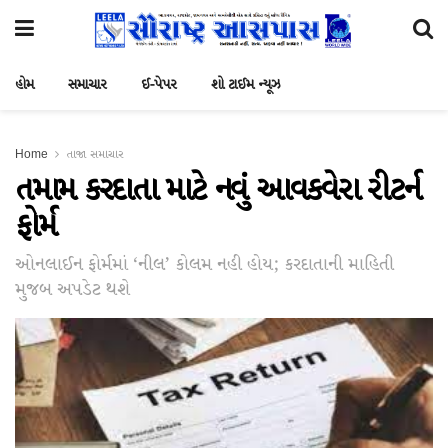
હોમ
સમાચાર
ઈ-પેપર
શો ટાઈમ ન્યૂઝ
Home
તાજા સમાચાર
તમામ કરદાતા માટે નવું આવકવેરા રીટર્ન
ફોર્મ
ઓનલાઈન ફોર્મમાં ‘નીલ’ કોલમ નહી હોય; કરદાતાની માહિતી
મુજબ અપડેટ થશે