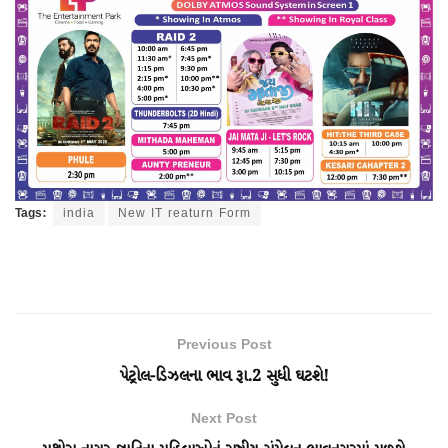
Tags:
india
New IT reaturn Form
Previous Post
પેટ્રોલ-ડિઝલના ભાવ રૂા.2 સુધી ઘટશે!
Next Post