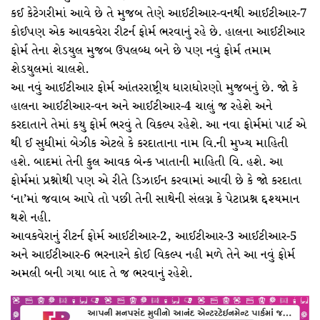
કઈ કેટેગરીમાં આવે છે તે મુજબ તેણે આઈટીઆર-વનથી આઈટીઆર-7
કોઈપણ એક આવકવેરા રીટર્ન ફોર્મ ભરવાનું રહે છે. હાલના આઈટીઆર
ફોર્મ તેના શેડયુલ મુજબ ઉપલબ્ધ બને છે પણ નવું ફોર્મ તમામ
શેડયુલમાં ચાલશે.
આ નવું આઈટીઆર ફોર્મ આંતરરાષ્ટ્રીય ધારાધોરણો મુજબનું છે. જો કે
હાલના આઈટીઆર-વન અને આઈટીઆર-4 ચાલું જ રહેશે અને
કરદાતાને તેમાં કયુ ફોર્મ ભરવું તે વિકલ્પ રહેશે. આ નવા ફોર્મમાં પાર્ટ એ
થી ઈ સુધીમાં બેઝીક એટલે કે કરદાતાના નામ વિ.ની મુખ્ય માહિતી
હશે. બાદમાં તેની કુલ આવક બેન્ક ખાતાની માહિતી વિ. હશે. આ
ફોર્મમાં પ્રશ્નોથી પણ એ રીતે ડિઝાઈન કરવામાં આવી છે કે જો કરદાતા
‘ના’માં જવાબ આપે તો પછી તેની સાથેની સંલગ્ન કે પેટાપ્રશ્ન દ્દશ્યમાન
થશે નહી.
આવકવેરાનું રીટર્ન ફોર્મ આઈટીઆર-2, આઈટીઆર-3 આઈટીઆર-5
અને આઈટીઆર-6 ભરનારને કોઈ વિકલ્પ નહી મળે તેને આ નવું ફોર્મ
અમલી બની ગયા બાદ તે જ ભરવાનું રહેશે.