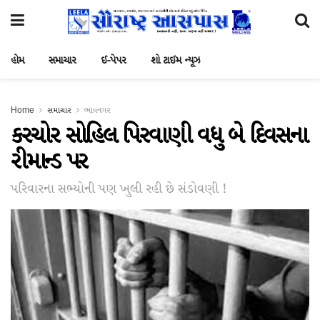
હોમ
સમાચાર
ઈ-પેપર
શો ટાઈમ ન્યૂઝ
Home
સમાચાર
ભાવનગર
કરચોર સોહિલ પિરવાણી વધુ બે દિવસના
રીમાન્ડ પર
પરિવારના સભ્યોની પણ ખુલી રહી છે સંડોવણી !