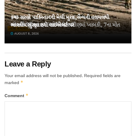
કચ્છ સરહદે પાકિસ્તાનની મેલી મુરાદ,સૈન્યની હલચલથી
તહેવારો પૂર્વે ખાંડ 15% મોંઘી થઈ!
ચંબામાં 22 મુસાફરો ભરેલી બસ ખીણમાં ખાબકી, 7ના મોત
ભારતીય સુરક્ષા દળો હાઈએલર્ટ પર
તાજા સમાચાર
AUGUST 8, 2026
AUGUST 8, 2026
AUGUST 8, 2026
Leave a Reply
Your email address will not be published.
Required fields are
*
marked
*
Comment