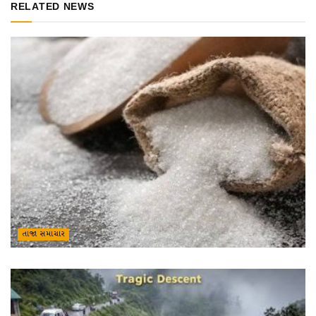
RELATED NEWS
તાજા સમાચાર