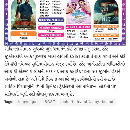
સોહિલના રીમાન્ડ બુધવારે પૂર્ણ થતા તેને કોર્ટ સમક્ષ રજૂ કરાતા સ્ટેટ
જીએસટીએ અનેક પુછપરછ બાકી હોવાની દલીલો કરતા તે ગ્રાહ્ય રાખી અને કોર્ટે
તેને 4થી નવેમ્બર સુધીના રીમાન્ડ મંજૂર કર્યા છે. સ્ટેટ જીએસટીના અધિકારીઓ
આઇ.ટી.એક્સપર્ટ લોકોની મદદ વડે આઇ-ક્લાઉડ પરના 50 જીબીના ડેટાને
ખંગોળી રહ્યા છે, અને તેની લિન્કના આધારે વધુ કાર્યવાહીઓ કરી રહ્યા છે.
સોહિલ પિરવાણીની કંપની ફિનિક્સ ટ્રેડલિંકમાં તેના પરિવારના લોકોની પણ
સંડોવણી ખુલી રહી હોવાનું જાણવા મળ્યું છે.
Tags:
bhavnagar
SGST
sohail pirvani 2 day rimand