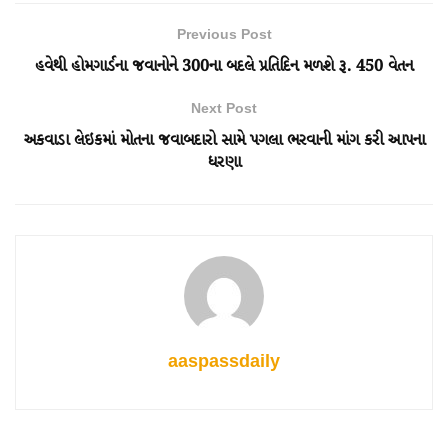
Previous Post
હવેથી હોમગાર્ડના જવાનોને 300ના બદલે પ્રતિદિન મળશે રૂ. 450 વેતન
Next Post
અકવાડા લેઇકમાં મોતના જવાબદારો સામે પગલા ભરવાની માંગ કરી આપના
ધરણા
aaspassdaily