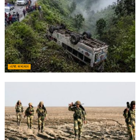
તાજા સમાચાર