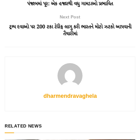
પંજાબમાં પૂર: એક હજારથી વધુ ગામડાઓ પ્રભાવિત
Next Post
ટ્રમ્પ દવાઓ પર 200 ટકા ટેરિફ લાગુ કરી ભારતને મોટો ઝટકો આપવાની
તૈયારીમાં
dharmendravaghela
RELATED NEWS