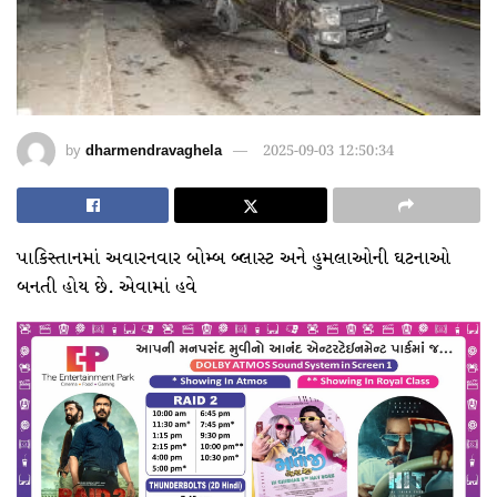
by
dharmendravaghela
2025-09-03 12:50:34
પાકિસ્તાનમાં અવારનવાર બોમ્બ બ્લાસ્ટ અને હુમલાઓની ઘટનાઓ
બનતી હોય છે. એવામાં હવે