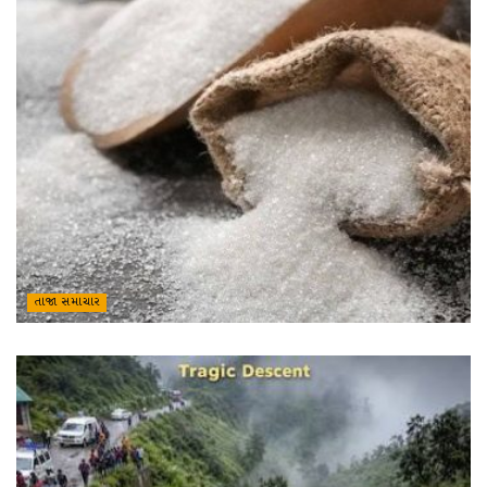
તાજા સમાચાર