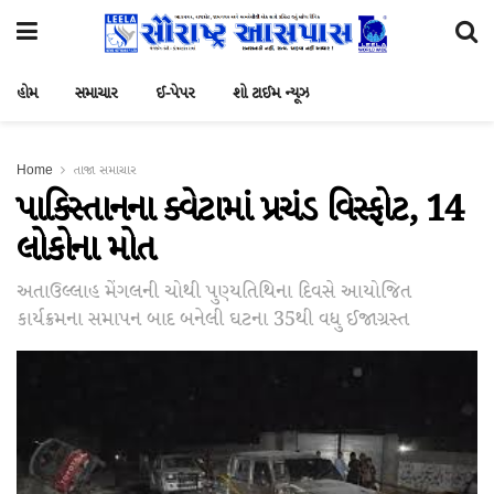
હોમ
સમાચાર
ઈ-પેપર
શો ટાઈમ ન્યૂઝ
Home
તાજા સમાચાર
પાકિસ્તાનના ક્વેટામાં પ્રચંડ વિસ્ફોટ, 14
લોકોના મોત
અતાઉલ્લાહ મેંગલની ચોથી પુણ્યતિથિના દિવસે આયોજિત
કાર્યક્રમના સમાપન બાદ બનેલી ઘટના 35થી વધુ ઈજાગ્રસ્ત