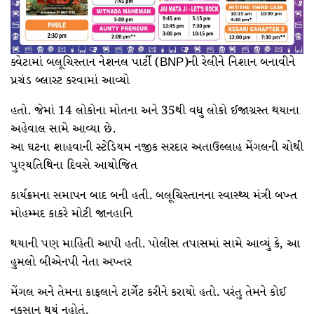
ક્વેટામાં બલૂચિસ્તાન નેશનલ પાર્ટી (BNP)ની રેલીને નિશાન બનાવીને
પ્રચંડ બ્લાસ્ટ કરવામાં આવ્યો
હતો. જેમાં 14 લોકોના મોતના અને 35થી વધુ લોકો ઈજાગ્રસ્ત થયાના
અહેવાલ સામે આવ્યા છે.
આ ઘટના શાહવાની સ્ટેડિયમ નજીક સરદાર અતાઉલ્લાહ મેંગલની ચોથી
પુણ્યતિથિના દિવસે આયોજિત
કાર્યક્રમના સમાપન બાદ બની હતી. બલૂચિસ્તાનના સ્વાસ્થ્ય મંત્રી બખ્ત
મોહમ્મદ કાકરે મોટી જાનહાનિ
થયાની પણ માહિતી આપી હતી. પોલીસ તપાસમાં સામે આવ્યું કે, આ
હુમલો બીએનપી નેતા અખ્તર
મેંગલ અને તેમના કાફલાને ટાર્ગેટ કરીને કરાયો હતો. પરંતુ તેમને કોઈ
નુકસાન થયું નહોતું.