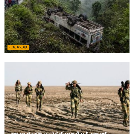
તાજા સમાચાર