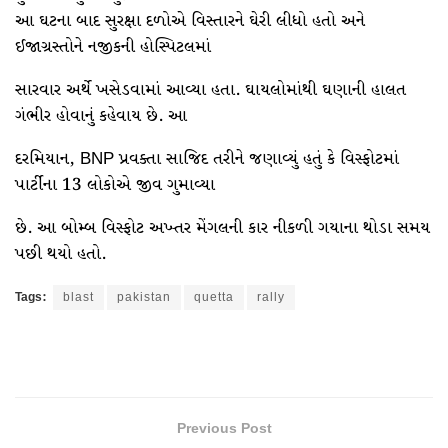
આ ઘટના બાદ સુરક્ષા દળોએ વિસ્તારને ઘેરી લીધો હતો અને
ઈજાગ્રસ્તોને નજીકની હોસ્પિટલમાં
સારવાર અર્થે ખસેડવામાં આવ્યા હતા. ઘાયલોમાંથી ઘણાની હાલત
ગંભીર હોવાનું કહેવાય છે. આ
દરમિયાન, BNP પ્રવક્તા સાજિદ તરીને જણાવ્યું હતું કે વિસ્ફોટમાં
પાર્ટીના 13 લોકોએ જીવ ગુમાવ્યા
છે. આ બોમ્બ વિસ્ફોટ અખ્તર મેંગલની કાર નીકળી ગયાના થોડા સમય
પછી થયો હતો.
Tags:
blast
pakistan
quetta
rally
Previous Post