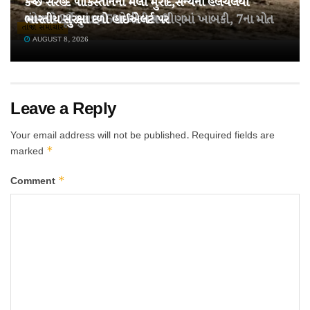
કચ્છ સરહદે પાકિસ્તાનની મેલી મુરાદ,સૈન્યની હલચલથી
તહેવારો પૂર્વે ખાંડ 15% મોંઘી થઈ!
ચંબામાં 22 મુસાફરો ભરેલી બસ ખીણમાં ખાબકી, 7ના મોત
ભારતીય સુરક્ષા દળો હાઈએલર્ટ પર
તાજા સમાચાર
AUGUST 8, 2026
AUGUST 8, 2026
AUGUST 8, 2026
Leave a Reply
Your email address will not be published.
Required fields are
*
marked
*
Comment