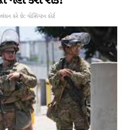
નાત નહીં કરી શકે!
લંઘન કરે છે: વોશિંગ્ટન કોર્ટ