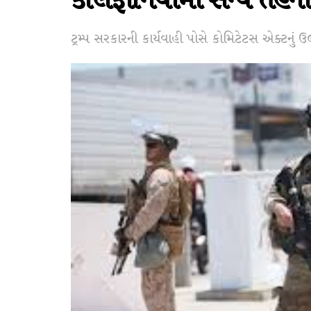
કેલિફોર્નિયામાં સૈન્ય તહે
ટ્રમ્પ સરકારની કાર્યવાહી પોસે કોમિટેટસ એક્ટનું ઉલ્