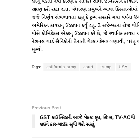
લાગુ પડતો નથી કારણ કે સૈનિકો સીધા ઇમિગ્રેશન કાયદાને લ
રક્ષણ કરી રહ્યા હતા. બંધારણ પ્રમુખને આવા કિસ્સાઓમાં
જજે નિર્ણય સંભળાવતા કહ્યું કે ટ્રમ્પ સરકારે ગયા વર્ષન
અમેરિકન કાયદાનું ઉલ્લંઘન કર્યું હતું. 2 સપ્ટેમ્બરના રોજ વોશ
પોસે કોમિટેટસ એક્ટનું ઉલ્લંઘન કરે છે, જે સ્થાનિક કાય
નેશનલ ગાર્ડ સૈનિકોની તૈનાતી ગેરકાયદેસર ગણાવી, પરંતુ 
મૂક્યો.
Tags:
california army
court
trump
USA
Previous Post
GST કાઉન્સિલની આજે બેઠક: દૂધ, ચિપ્સ, TV-ACથી
લઈને કાર-બાઈક સુધી થશે સસ્તું