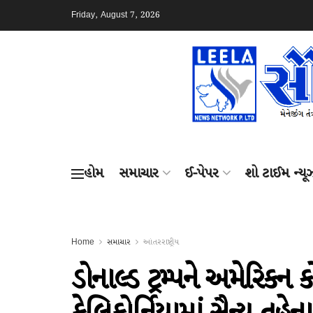
Friday, August 7, 2026
હોમ
સમાચાર
ઈ-પેપર
શો ટાઈમ ન્યૂ
Home
સમાચાર
આંતરરાષ્ટ્રીય
ડોનાલ્ડ ટ્રમ્પને અમેરિકન 