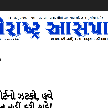
ઝ
કોર્ટનો ઝટકો, હવે