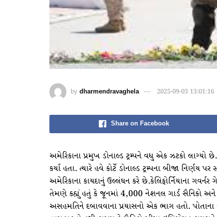
by
dharmendravaghela
2025-09-03 13:01:16
Share on Facebook
અમેરિકાના પ્રમુખ ડોનાલ્ડ ટ્રમ્પને વધુ એક ઝટકો લાગ્યો છે.
કર્યા હતા. ત્યારે હવે કોર્ટે ડોનાલ્ડ ટ્રમ્પના બીજા નિર્ણય પર સ્
અમેરિકાના કાયદાનું ઉલ્લંઘન કરે છે.કેલિફોર્નિયાના ગવર્ન
તેમણે કહ્યું હતું કે જૂનમાં 4,000 નેશનલ ગાર્ડ સૈનિકો 
અસહમતિને દબાવવાના પ્રયાસનો એક ભાગ હતો. પોતાના બચાવમ