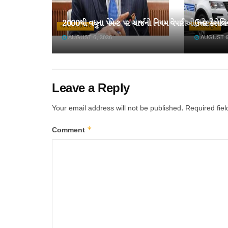
2000થી વધુના પેમેન્ટ પર ચાર્જનો નિયમ વેપારીઓ, મોટા વ્યવસા
ઉત્તર કેરોલ
તાજા સમાચાર
આંતરરાષ્ટ્રીય
AUGUST 6, 2026
AUGUST 6
Leave a Reply
Your email address will not be published.
Required fie
*
Comment