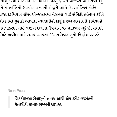
ાગુ કરવા માટે તહેનાત નહોતા, પરંતુ ફેડરલ એજન્ટો અને સંપત્તિનું
 સૈન્ય શક્તિનો ઉપયોગ કરવાની મંજૂરી આપે છે.અમેરિકન કોર્ટના
ા ઉનાળા દરમિયાન લોસ એન્જલસમાં નેશનલ ગાર્ડ સૈનિકો તહેનાત કરીને
િંગ્ટનમાં ચુકાદો આપતા ન્યાયાધીશે કહ્યું કે ટ્રમ્પ સરકારની કાર્યવાહી
દા અમલીકરણ માટે લશ્કરી દળોના ઉપયોગ પર પ્રતિબંધ મૂકે છે. તેમણે
બ્રેયરે અપીલ માટે સમય આપતા 12 સપ્ટેમ્બર સુધી નિર્ણય પર સ્ટે
Next Post
બિટકોઈનમાં રોકાણની લાલચ આપી એક કરોડ ઉપરાંતની
છેતરપીંડી કરનાર શખ્સની ધરપકડ