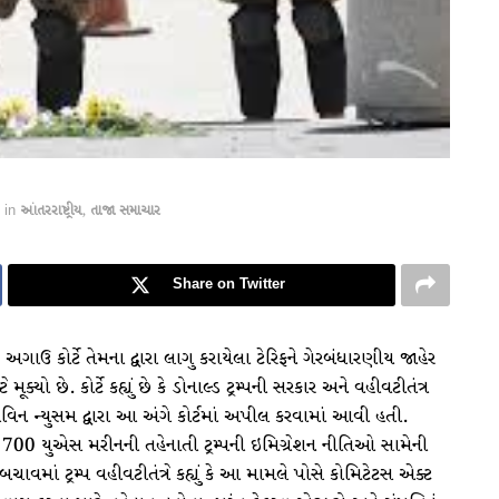
in
આંતરરાષ્ટ્રીય
,
તાજા સમાચાર
Share on Twitter
 અગાઉ કોર્ટે તેમના દ્વારા લાગુ કરાયેલા ટેરિફને ગેરબંધારણીય જાહેર
ટે મૂક્યો છે. કોર્ટે કહ્યું છે કે ડોનાલ્ડ ટ્રમ્પની સરકાર અને વહીવટીતંત્ર
ર ગેવિન ન્યુસમ દ્વારા આ અંગે કોર્ટમાં અપીલ કરવામાં આવી હતી.
અને 700 યુએસ મરીનની તહેનાતી ટ્રમ્પની ઇમિગ્રેશન નીતિઓ સામેની
ાં ટ્રમ્પ વહીવટીતંત્રે કહ્યું કે આ મામલે પોસે કોમિટેટસ એક્ટ