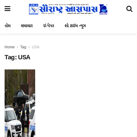
હોમ
સમાચાર
ઈ-પેપર
શો ટાઈમ ન્યૂઝ
Home
Tag
USA
Tag:
USA