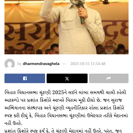
by
dharmendravaghela
2025-10-15 11:54:48
બિહાર વિધાનસભા ચૂંટણી 2025ને લઈને લાંબા સમયથી ચાલી રહેલી
અટકળો પર પ્રશાંત કિશોરે આખરે વિરામ મૂકી દીધો છે. જન સુરાજ
અભિયાનના સંસ્થાપક અને ચૂંટણી વ્યૂહનીતિકાર રહેલા પ્રશાંત કિશોરે
સ્પષ્ટ કરી દીધું કે, બિહાર વિધાનસભા ચૂંટણીમાં ઉમેદવાર તરીકે મેદાનમાં
નહીં ઉતરે.
પ્રશાંત કિશોરે સ્પષ્ટ કર્યું કે, તે ચૂંટણી મેદાનમાં નહીં ઉતરે. પરંતુ, જન