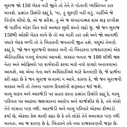
સુરાજ જો 150 બેઠક નહીં જીતે તો તેને તે પોતાની વ્યક્તિગત હાર
માનશે. પ્રશાંત કિશોરે કહ્યું કે, ‘ના, હું ચૂંટણી નહીં લડું. પાર્ટીએ જે
નિર્ણય લીધો છે, એ જ કરીશ. હું એ જ સંગઠનાત્મક કામ શરૂ રાખીશ
જે પાર્ટીના મોટા હિત માટે અત્યાર સુધી કરતો રહ્યો છું. જો જન સુરાજ
150થી ઓછી બેઠક લાવે છે તો આ મારી હાર હશે અને જો આનાથી
વધારે બેઠક મળી તો તે બિહારની જનતાની જીત હશે. વધુમાં તેમણે
કહ્યું કે, ‘જો જન સુરાજની સરકાર બની તો બિહારના રાજકારણમાં એક
ઐતિહાસિક પગલું લેવામાં આવશે. સરકાર બનતા જ 100 સૌથી ભ્રષ્ટ
નેતા અને ઓફિસરો પર કાર્યવાહી કરવા માટે નવો કાયદો બનાવવામાં
આવશે. આ એવા નેતા અને અધિકારીઓ માટે ચેતવણી છે, જે પ્રાર્થના
કરી રહ્યા છે કે જન સુરાજ સત્તામાં ન આવે. કારણ કે, જો જન સુરાજની
સરકાર બની તો તેમના ખરાબ દિવસોની શરૂઆત થઈ જશે.
લાલુ યાદવ અને આરજેડી પર પ્રહાર કરતા પ્રશાંત કિશોરે કહ્યું કે, લાલુ
પરિવાર પર આટલા ભ્રષ્ટાચારના આરોપ અને ચાર્જશીટ છે કે, હવે લોકો
તેને વાંચતા પણ નથી. આરજેડી અને લાલુ પરિવારે એટલા કૌભાંડો
કર્યા છે, એટલા કેસ ચાલી રહ્યા છે કે હવે લોકો તેને સમાચાર પણ નથી
માનતા. આ જ કારણ છે કે, બિહારને હવે નવા રાજકારણની જરૂર છે.