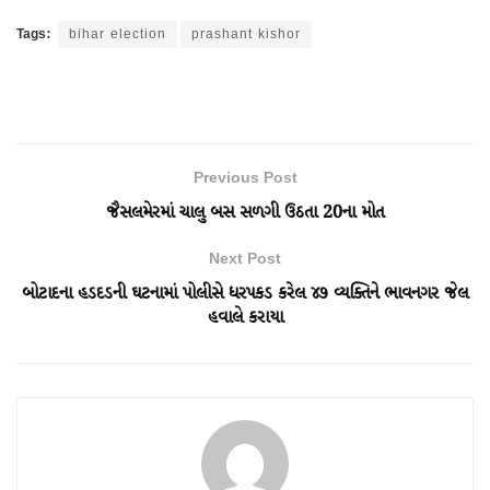
Tags:
bihar election
prashant kishor
Previous Post
જૈસલમેરમાં ચાલુ બસ સળગી ઉઠતા 20ના મોત
Next Post
બોટાદના હડદડની ઘટનામાં પોલીસે ધરપકડ કરેલ ૪૭ વ્યક્તિને ભાવનગર જેલ
હવાલે કરાયા