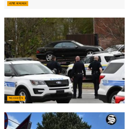
તાજા સમાચાર
આંતરરાષ્ટ્રીય