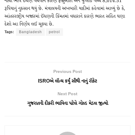
નીચા ભાવે ઈંધણ વેચવાને કારણે ફેબ્રુઆરી અને જુલાઈ વચ્ચે 8,014.51
રૂપિયાનું નુકસાન થયું છે. મંત્રાલયની અખબારી યાદીમાં કહેવામાં આવ્યું છે કે,
આંતરરાષ્ટ્રીય બજારમાં ઈંધણની કિંમતમાં વધારાને કારણે ભારત સહિત ઘણા
દેશો આ નિર્ણય લઈ ચૂક્યા છે.
Tags:
Bangladesh
petrol
Previous Post
ISROએ લૉન્ચ કર્યું સૌથી નાનું રૉકેટ
Next Post
ગુજરાતની દીકરી ભાવિના પટેલે ગોલ્ડ મેડલ જીત્યો