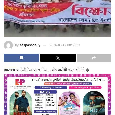
by
aaspassdaily
2026-03-17 08:59:33
dsde56gf↑↑↑Black Hat SEO backlinks, focusing on Black Hat SEO, Google Raking
wei904k0kdf.↑↑↑Black Hat SEO backlinks, focusing on Black Hat SEO, Google Raking
愚かで馬鹿 PORN HUB ADULT SEX FREE 这个人真是个笨蛋 亚洲最大的色情网站 千元大寫字母的色情
ભારતના પાડોશી દેશ બાંગ્લાદેશમાં મોંઘવારીથી ત્રસ્ત લોકોને �