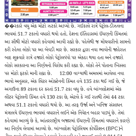
��રકારે વધુ એક મોટો ઝટકો આપ્યો છે. ગઈકાલે રાત્રે પેટ્રોલ-ડીઝલના
ભાવમાં 51.7 ટકાનો વધારો થયો હતો. દેશના ઈતિહાસમાં ઈંધણની કિંમતમાં
આ સૌથી મોટો વધારો કહેવામાં આવી રહ્યો છે. પહેલેથી જ મોંઘવારીનો સામનો
કરી રહેલા લોકો પર આ બેવડી માર છે. સરકાર દ્વારા નવા ભાવોની જાહેરાત
બાદ શુક્રવારે રાત્રે હજારો લોકો પેટ્રોલપંપો પર એકઠા થયા હતા અને હજારો
લોકો સરકારના આ નિર્ણયનો વિરોધ કરી રહ્યા છે. લોકો તેને પોતાના ખિસ્સા
પર મોટો ફટકો માની રહ્યા છે. 12:00 વાગ્યાથી અમલમાં આવેલા નવા
ભાવો અનુસાર, એક લિટર ઓક્ટેનની કિંમત હવે 135 ટકા થઈ ગઈ છે, જે
અગાઉના 89 ટકાના દર કરતાં 51.7 ટકા વધુ છે. હવે બાંગ્લાદેશમાં એક
લીટર પેટ્રોલની કિંમત હવે 130 ટકા છે, એટલે કે ગઈ રાતથી તેમાં 44 ટકા
અથવા 51.1 ટકાનો વધારો થયો છે. આ તરફ ઉર્જા અને ખનિજ સંસાધન
મંત્રાલયે ઈંધણના ભાવમાં વધારાને લઈને એક નિવેદન બહાર પાડ્યું છે. તેમાં
કહેવામાં આવ્યું છે કે, આંતરરાષ્ટ્રીય બજારમાં ઈંધણની કિંમતમાં વધારાને કારણે
આ નિર્ણય લેવામાં આવ્યો છે. બાંગ્લાદેશ પેટ્રોલિયમ કોર્પોરેશન (BPC)ને