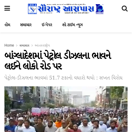
હોમ
સમાચાર
ઈ-પેપર
શો ટાઈમ ન્યૂઝ
Home
સમાચાર
આંતરરાષ્ટ્રીય
બાંગ્લાદેશમાં પેટ્રોલ ડીઝલના ભાવને
લઈને લોકો રોડ પર
પેટ્રોલ-ડીઝલના ભાવમાં 51.7 ટકાનો વધારો થયો : સખત વિરોધ