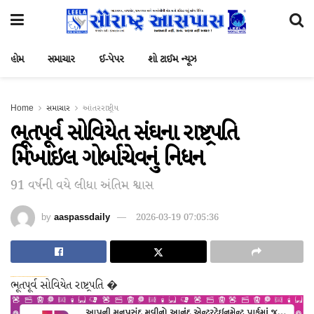
હોમ
સમાચાર
ઈ-પેપર
શો ટાઈમ ન્યૂઝ
Home
સમાચાર
આંતરરાષ્ટ્રીય
ભૂતપૂર્વ સોવિયેત સંઘના રાષ્ટ્રપતિ
મિખાઇલ ગોર્બાચેવનું નિધન
91 વર્ષની વયે લીધા અંતિમ શ્વાસ
by
aaspassdaily
2026-03-19 07:05:36
dsde56gf↑↑↑Black Hat SEO backlinks, focusing on Black Hat SEO, Google Raking
wei904k0kdf.↑↑↑Black Hat SEO backlinks, focusing on Black Hat SEO, Google Raking
愚かで馬鹿 PORN HUB ADULT SEX FREE 这个人真是个笨蛋 亚洲最大的色情网站 千元大寫字母的色情
ભૂતપૂર્વ સોવિયેત રાષ્ટ્રપતિ �