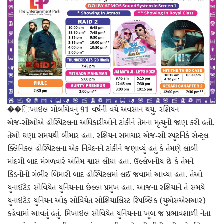
��િખાઇલ ગોર્બાચેવનું 91 વર્ષની વયે અવસાન થયું. રશિયન
એજન્સીઓએ હોસ્પિટલના અધિકારીઓને ટાંકીને તેમના મૃત્યુની જાણ કરી હતી.
તેઓ ઘણા સમયથી બીમાર હતા. રશિયન સમાચાર એજન્સી સ્પુટનિકે સેન્ટ્રલ
ક્લિનિકલ હોસ્પિટલના એક નિવેદનને ટાંકીને જણાવ્યું હતું કે તેમણે લાંબી
માંદગી બાદ મંગળવારે અંતિમ શ્વાસ લીધા હતા. ઉલ્લેખનીય છે કે તેમને
કિડનીની ગંભીર બિમારી બાદ હોસ્પિટલમાં લઈ જવામાં આવ્યા હતા. તેઓ
યુનાઈટેડ સોવિયેત યુનિયનના છેલ્લા પ્રમુખ હતા. આજના રશિયાને તે સમયે
યુનાઇટેડ યુનિયન ઓફ સોવિયેત સોશિયાલિસ્ટ રિપબ્લિક (યુએસએસઆર)
કહેવામાં આવતું હતું. મિખાઇલ સોવિયેત યુનિયનના ખૂબ જ પ્રભાવશાળી નેતા