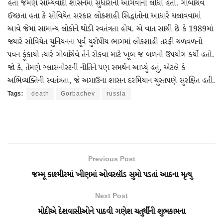
હતા જેમણે સામ્યવાદી શાસનમાં સુધારાની આગેવાની લીધી હતી. ગોર્બાચેવ
ઈચ્છતા હતા કે સોવિયેત સરકાર લોકશાહી સિદ્ધાંતોના આધારે ચલાવવામાં
આવે જેમાં સામાન્ય લોકોને થોડી સ્વતંત્રતા હોય. એ વાત સાચી છે કે 1989માં
જ્યારે સોવિયેત યુનિયનના પૂર્વ યુરોપીય ભાગમાં લોકશાહી તરફી ચળવળનો
પવન ફૂંકાયો ત્યારે ગોર્બાચેવે તેને રોકવા માટે ખૂબ જ બળનો ઉપયોગ કર્યો હતો.
જો કે, તેમણે ગ્લાસનોસ્ટની નીતિને પણ સમર્થન આપ્યું હતું, એટલે કે
અભિવ્યક્તિની સ્વતંત્રતા, જે અગાઉના શાસન દરમિયાન ચુસ્તપણે સુરક્ષિત હતી.
Tags:
death
Gorbachev
russia
Previous Post
જમ્મૂ કાશ્મીરમાં ખીણમાં ઓવરલૉડ સુમો પડતાં આઠના મૃત્યુ
Next Post
મોદીએ દેશવાસીઓને પાઠવી ગણેશ ચતુર્થીની શુભકામના