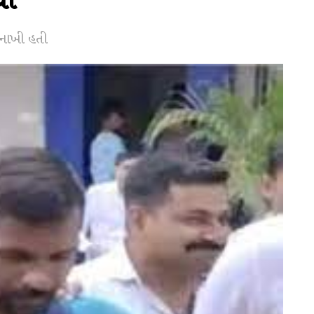
યો
ી નાખી હતી