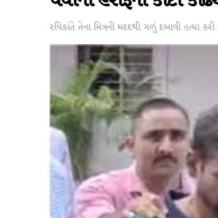
ધંધાના હરીફનો કાંટો કાઢ્
રવિકાંતે તેના મિત્રની મદદથી ગળું દબાવી હત્યા કર