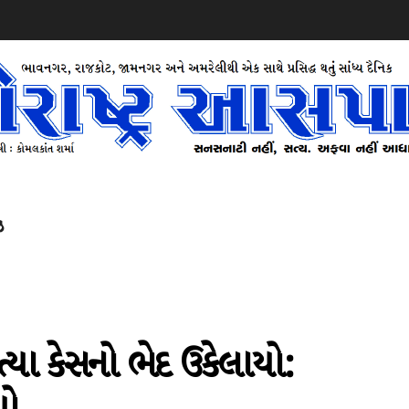
ઝ
્યા કેસનો ભેદ ઉકેલાયો: