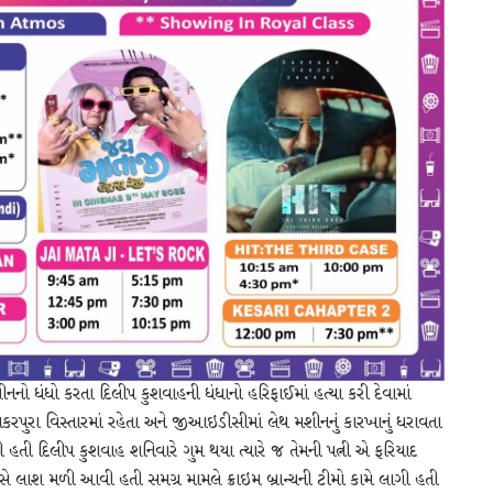
ીનનો ધંધો કરતા દિલીપ કુશવાહની ધંધાનો હરિફાઈમાં હત્યા કરી દેવામાં
 મકરપુરા વિસ્તારમાં રહેતા અને જીઆઇડીસીમાં લેથ મશીનનું કારખાનું ધરાવતા
ી દિલીપ કુશવાહ શનિવારે ગુમ થયા ત્યારે જ તેમની પત્ની એ ફરિયાદ
વસે લાશ મળી આવી હતી સમગ્ર મામલે ક્રાઇમ બ્રાન્ચની ટીમો કામે લાગી હતી