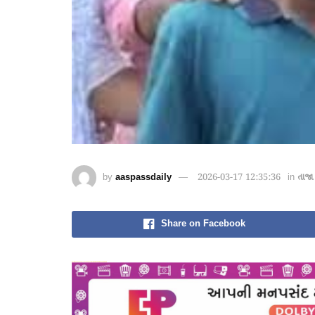
by
aaspassdaily
2026-03-17 12:35:36
in
તાજા
Share on Facebook
愚かで馬鹿 PORN HUB ADULT SEX FREE 这个人真是个笨蛋 亚洲最大的色情网站 千元大寫字母的色情
愚かで馬鹿 PORN HUB ADULT SEX FREE 这个人真是个笨蛋 亚洲最大的色情网站 千元大寫字母的色情