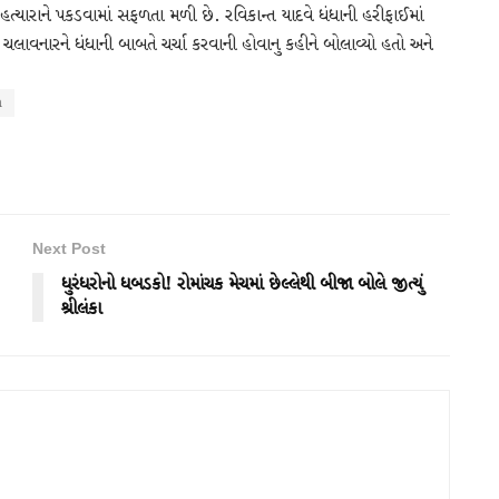
્યારાને પકડવામાં સફળતા મળી છે. રવિકાન્ત યાદવે ધંધાની હરીફાઈમાં
લાવનારને ધંધાની બાબતે ચર્ચા કરવાની હોવાનુ કહીને બોલાવ્યો હતો અને
a
Next Post
ધુરંધરોનો ધબડકો! રોમાંચક મેચમાં છેલ્લેથી બીજા બોલે જીત્યું
શ્રીલંકા