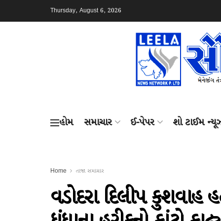
Thursday, August 6, 2026
હોમ
સમાચાર
ઈ-પેપર
શો ટાઈમ ન્યૂ
Home
તાજા સમાચાર
વડોદરા દિલીપ કુશવાહ હત