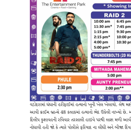
વડોદરામાં ધંધાની હરીફાઈમાં હત્યાનો ખૂની ખેલ ખેલાયો. લેથ મશ
આવી ક્રાઈમ બ્રાન્ચે 48 કલાકમાં હત્યાનો ભેદ ઉકેલી નાખ્યો છે.
દિલીપ કુશાવહની રવિવાર તરસાલી હાઇવે પરથી લાશ મળી આવી હત
નોધાવી હતી જો કે ત્યારે પોલીસે ફરિયાદ ના લીધી અને બીજા દિ