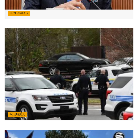
તાજા સમાચાર
આંતરરાષ્ટ્રીય