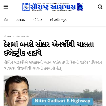
હોમ
સમાચાર
ઈ-પેપર
શો ટાઈમ ન્યૂઝ
Home
તાજા સમાચાર
દેશમાં બનશે સોલર એનર્જીથી ચાલતા
ઈલેક્ટ્રીક હાઈવે
નીતિન ગડકરીએ સરકારનો પ્લાન જાહેર કર્યો: દેશની જાહેર પરિવહન
વ્યવસ્થા વીજળીથી ચાલતી કરવાનો હેતુ