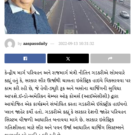
by
aaspassdaily
2022-09-13 10:31:32
કેન્દ્રીય માર્ગ પરિવહન અને રાજમાર્ગ મંત્રી નીતિન ગડકરીએ સોમવારે
કહ્યું હતું કે, સરકાર સૌર ઊર્જાથી ચાલતા ઇલેક્ટ્રિક હાઇવે વિકસાવવા પર
કામ કરી રહી છે, જે હેવી-ડ્યુટી ટ્રક અને બસોના ચાર્જિંગની સુવિધા
આપશે.ઈન્ડો-અમેરિકન ચેમ્બર ઓફ કોમર્સ (આઈએસીસી) દ્વારા
આયોજિત એક કાર્યક્રમને સંબોધિત કરતા ગડકરીએ ઈલેક્ટ્રીક હાઈવનો
પ્લાન જાહેર કર્યો હતો. ગડકરીએ કહ્યું કે સરકાર દેશની જાહેર પરિવહન
સિસ્ટમ વીજળી આધારિત બનાવવા માગે છે. સરકાર ઇલેક્ટ્રિક
ગતિશીલતા માટે સૌર અને પવન ઉર્જા આધારિત ચાર્જિંગ સિસ્ટમ્સને