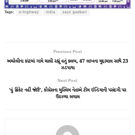
Tags:
e-highway
india
says gadkari
Previous Post
અમરેલીના કાંટમાં ગામે ચાલી રહ્યું હતું ક્લબ, 47 લાખના મુદ્દામાલ સાથે 23
ઝડપાયા
Next Post
‘હું ક્રિકેટ નહીં જોઉં’, કોંગ્રેસના મુસ્લિમ નેતાએ ટીમ ઈન્ડિયાની પસંદગી પર
ઉઠાવ્યા સવાલ