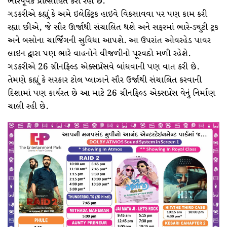
ભારપૂર્વક પ્રોત્સાહિત કરી રહી છે.
ગડકરીએ કહ્યું કે અમે ઇલેક્ટ્રિક હાઇવે વિકસાવવા પર પણ કામ કરી
રહ્યા છીએ, જે સૌર ઊર્જાથી સંચાલિત થશે અને સફરમાં ભારે-ડ્યુટી ટ્રક
અને બસોના ચાર્જિંગની સુવિધા આપશે. આ ઉપરાંત ઓવરહેડ પાવર
લાઇન દ્વારા પણ ભારે વાહનોને વીજળીનો પૂરવઠો મળી રહેશે.
ગડકરીએ 26 ગ્રીનફિલ્ડ એક્સપ્રેસવે બાંધવાની પણ વાત કરી છે.
તેમણે કહ્યું કે સરકાર ટોલ પ્લાઝાને સૌર ઉર્જાથી સંચાલિત કરવાની
દિશામાં પણ કાર્યરત છે આ માટે 26 ગ્રીનફિલ્ડ એક્સપ્રેસ વેનું નિર્માણ
ચાલી રહી છે.