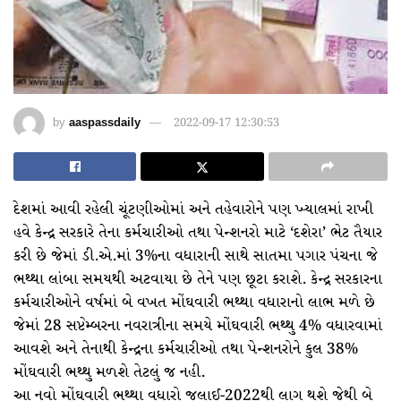
by
aaspassdaily
2022-09-17 12:30:53
દેશમાં આવી રહેલી ચૂંટણીઓમાં અને તહેવારોને પણ ખ્યાલમાં રાખી
હવે કેન્દ્ર સરકારે તેના કર્મચારીઓ તથા પેન્શનરો માટે ‘દશેરા’ ભેટ તૈયાર
કરી છે જેમાં ડી.એ.માં 3%ના વધારાની સાથે સાતમા પગાર પંચના જે
ભથ્થા લાંબા સમયથી અટવાયા છે તેને પણ છૂટા કરાશે. કેન્દ્ર સરકારના
કર્મચારીઓને વર્ષમાં બે વખત મોંઘવારી ભથ્થા વધારાનો લાભ મળે છે
જેમાં 28 સપ્ટેમ્બરના નવરાત્રીના સમયે મોંઘવારી ભથ્થુ 4% વધારવામાં
આવશે અને તેનાથી કેન્દ્રના કર્મચારીઓ તથા પેન્શનરોને કુલ 38%
મોંઘવારી ભથ્થુ મળશે તેટલું જ નહી.
આ નવો મોંઘવારી ભથ્થા વધારો જુલાઈ-2022થી લાગુ થશે જેથી બે