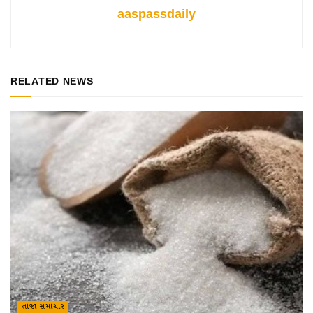
aaspassdaily
RELATED NEWS
તાજા સમાચાર