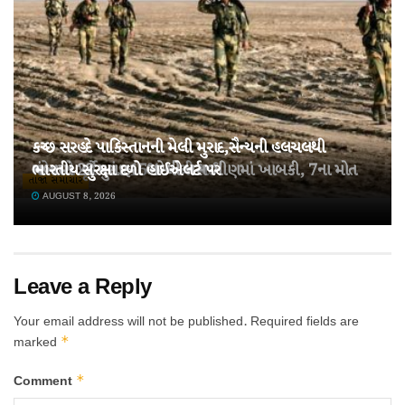
કચ્છ સરહદે પાકિસ્તાનની મેલી મુરાદ,સૈન્યની હલચલથી
તહેવારો પૂર્વે ખાંડ 15% મોંઘી થઈ!
ચંબામાં 22 મુસાફરો ભરેલી બસ ખીણમાં ખાબકી, 7ના મોત
ભારતીય સુરક્ષા દળો હાઈએલર્ટ પર
તાજા સમાચાર
AUGUST 8, 2026
AUGUST 8, 2026
AUGUST 8, 2026
Leave a Reply
Your email address will not be published.
Required fields are
*
marked
*
Comment