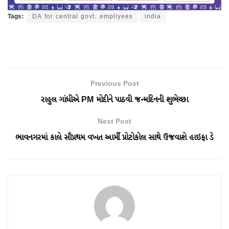
Tags:
DA for central govt. empliyees
india
Previous Post
રાહુલ ગાંધીએ PM મોદીને પાઠવી જન્મદિનની શુભેચ્છા
Next Post
ભાવનગરમાં કાલે સૌપ્રથમ વખત આર્મી પ્રોટોકોલ સાથે ઉજવાશે હાઇફા ડે