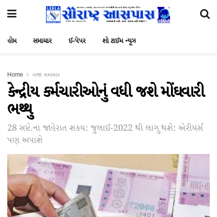
હોમ
સમાચાર
ઈ-પેપર
શો ટાઈમ ન્યૂઝ
Home
તાજા સમાચાર
કેન્દ્રીય કર્મચારીઓનું વધી જશે મોંઘવારી
ભથ્થુ
28 સપ્ટે.ના જાહેરાત શકય: જુલાઈ-2022 થી લાગુ થશે: એરીયર્સ
પણ અપાશે