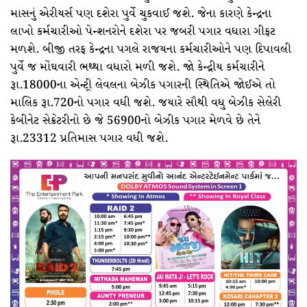
માસનું એરીયર્સ પણ દશેરા પુર્વે ચુકવાઈ જશે. જેના કારણે કેન્દ્રના
લાખો કર્મચારીઓ પેન્શનરોને દશેરા પર જબરી પગાર વધારા ગીફટ
મળશે. બીજી તરફ કેન્દ્રના પગલે રાજયના કર્મચારીઓને પણ દિપાવલી
પુર્વે જ મોંઘવારી ભથ્થા વધારો મળી જશે. જો કેન્દ્રીય કર્મચારીને
રૂા.18000ના એન્ટ્રી લેવલના બેઝીક પગારની સ્થિતિએ જોઈએ તો
માલિક રૂા.720નો પગાર વધી જશે. જયારે સૌથી વધુ બેઝીક સેલેરી
કેબીનેટ સેક્રેટરીનો છે જે 56900નો બેઝીક પગાર મેળવે છે તેને
રૂા.23312 પ્રતિમાસ પગાર વધી જશે.