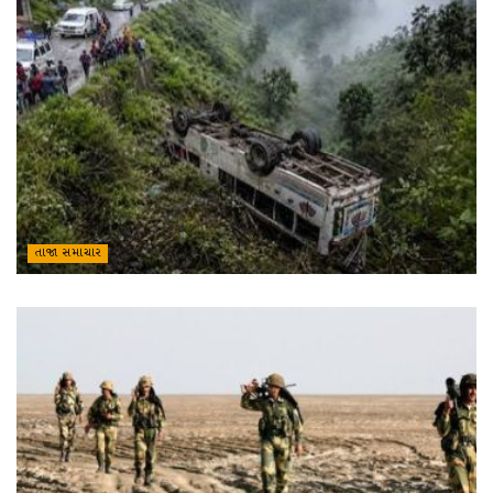
તાજા સમાચાર