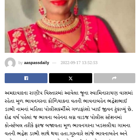
by
aaspassdaily
2022-09-17 13:52:53
અમદાવાદના રાણીપ વિસ્તારમાં આવેલા જૂના સ્વામિનારાયણ વાસમાં
રહેતા મૂળ ભાવનગરના કોળિયાકના વતની ભાવનાબહેન ભદ્રેશભાઈ
ડાભી નામનાં મહિલા પોલીસકર્મીએ ગળાફાંસો ખાઈ જીવન ટુંકાવ્યું છે.
દોઢ વર્ષ પહેલાં જ ભાવના બહેનના લગ્ન વાડજ પોલીસ સ્ટેશનમાં
કોન્સ્ટેબલ તરીકે ફરજ બજાવતા મૂળ ભાવનગરના ખડસલીયા ગામના
વતની ભદ્રેશ ડાભી સાથે થયા હતા.ગુરુવારે સાંજે ભાવનાબહેન અને