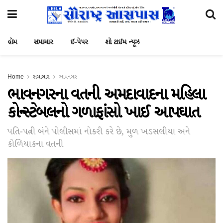
હોમ
સમાચાર
ઈ-પેપર
શો ટાઈમ ન્યૂઝ
Home
સમાચાર
ભાવનગર
ભાવનગરના વતની અમદાવાદના મહિલા
કોન્સ્ટેબલનો ગળાફાંસો ખાઈ આપઘાત
પતિ-પત્ની બંને પોલીસમાં નોકરી કરે છે, મુળ ખડસલીયા અને
કોળિયાકના વતની