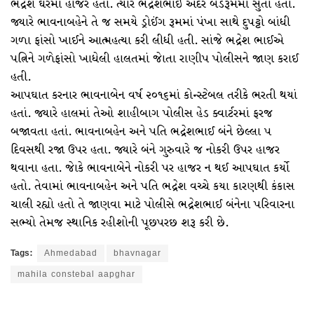
ભદ્રેશ ઘરમાં હાજર હતા. ત્યારે ભદ્રેશભાઈ અંદર બેડરૂમમાં સુતા હતા.
જ્યારે ભાવનાબહેને તે જ સમયે ડ્રોઈંગ રૂમમાં પંખા સાથે દુપટ્ટો બાંધી
ગળા ફાંસો ખાઈને આત્મહત્યા કરી લીધી હતી. સાંજે ભદ્રેશ ભાઈએ
પત્નિને ગળેફાંસો ખાધેલી હાલતમાં જાેતા રાણીપ પોલીસને જાણ કરાઈ
હતી.
આપઘાત કરનાર ભાવનાબેન વર્ષ ૨૦૧૬માં કોન્સ્ટેબલ તરીકે ભરતી થયાં
હતાં. જ્યારે હાલમાં તેઓ શાહીબાગ પોલીસ હેડ ક્વાર્ટરમાં ફરજ
બજાવતા હતાં. ભાવનાબહેન અને પતિ ભદ્રેશભાઈ બંને છેલ્લા ૫
દિવસથી રજા ઉપર હતા. જ્યારે બંને ગુરુવારે જ નોકરી ઉપર હાજર
થવાના હતા. જાેકે ભાવનાબેને નોકરી પર હાજર ન થઈ આપઘાત કર્યો
હતો. તેવામાં ભાવનાબહેન અને પતિ ભદ્રેશ વચ્ચે કયા કારણથી કંકાસ
ચાલી રહ્યો હતો તે જાણવા માટે પોલીસે ભદ્રેશભાઈ બંનેના પરિવારના
સભ્યો તેમજ સ્થાનિક રહીશોની પૂછપરછ શરૂ કરી છે.
Tags:
Ahmedabad
bhavnagar
mahila constebal aapghar