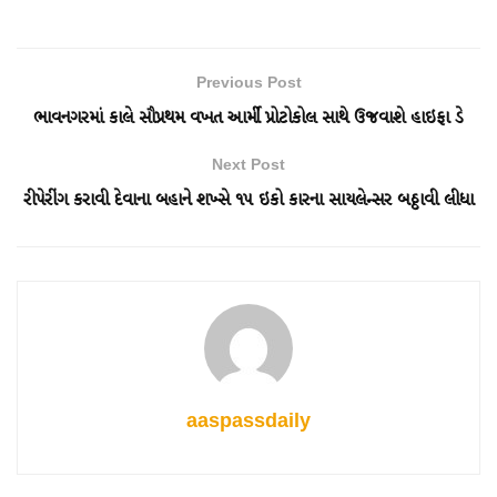
Previous Post
ભાવનગરમાં કાલે સૌપ્રથમ વખત આર્મી પ્રોટોકોલ સાથે ઉજવાશે હાઇફા ડે
Next Post
રીપેરીંગ કરાવી દેવાના બહાને શખ્સે ૧૫ ઇકો કારના સાયલેન્સર બઠ્ઠાવી લીધા
aaspassdaily