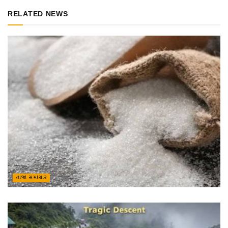
RELATED NEWS
તાજા સમાચાર