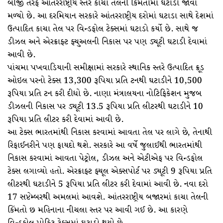
બીજી તરફ આંતરરાષ્ટ્રીય સ્તરે કાચા તેલની કિંમતોમાં ઘટાડો જોવા
મળ્યો છે. આ દરમિયાન સરકારે આંતરરાષ્ટ્રીય દરોમાં ઘટાડા સાથે દેશમાં
ઉત્પાદિત કાચા તેલ પર વિન્ડફોલ ટેક્સમાં ઘટાડો કર્યો છે. સાથે જ
ડીઝલ અને એરક્રાફ્ટ ફ્યુઅલની નિકાસ પર પણ ડ્યૂટી ઘટાડી દેવામાં
આવી છે.
પાંચમા પખવાડિયાની સમીક્ષામાં સરકારે સ્થાનિક સ્તરે ઉત્પાદિત ક્રૂડ
ઓઇલ પરનો ટેક્સ 13,300 રૂપિયા પ્રતિ ટનથી ઘટાડીને 10,500
રૂપિયા પ્રતિ ટન કરી દીધો છે. નાણા મંત્રાલયના નોટિફિકેશન મુજબ
ડીઝલની નિકાસ પર ડ્યૂટી 13.5 રૂપિયા પ્રતિ લીટરથી ઘટાડીને 10
રૂપિયા પ્રતિ લીટર કરી દેવામાં આવી છે.
આ ટેક્સ ભારતમાંથી નિકાસ કરવામાં આવતા તેલ પર લાગે છે, તેનાથી
રિફાઈનરીને પણ ફાયદો થશે. સરકારે આ વર્ષે જુલાઈથી ભારતમાંથી
નિકાસ કરવામાં આવતા પેટ્રોલ, ડીઝલ અને એટીએફ પર વિન્ડફોલ
ટેક્સ લગાવ્યો હતો. એરક્રાફ્ટ ફ્યૂલ એક્સપોર્ટ પર ડ્યૂટી 9 રૂપિયા પ્રતિ
લીટરથી ઘટાડીને 5 રૂપિયા પ્રતિ લીટર કરી દેવામાં આવી છે. નવા દરો
17 સપ્ટેમ્બરથી અમલમાં આવશે. આંતરરાષ્ટ્રીય બજારમાં કાચા તેલની
કિંમતો છ મહિનાના નીચલા સ્તર પર આવી ગઈ છે. આ કારણે