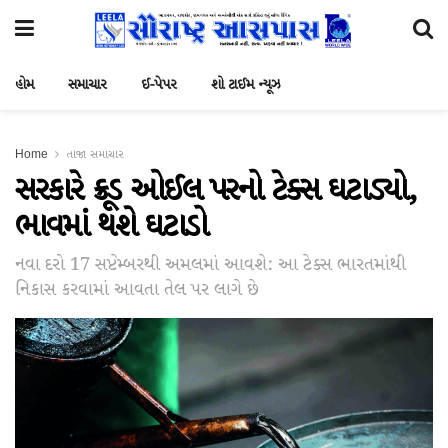
હોમ
સમાચાર
ઈ-પેપર
શો ટાઈમ ન્યૂઝ
Home
તાજા સમાચાર
સરકારે ક્રૂડ ઓઈલ પરનો ટેક્સ ઘટાડ્યો,
ભાવમાં થશે ઘટાડો
નવા દરો 17 સપ્ટેમ્બરથી અમલમાં આવશે: આ ટેક્સ ભારતમાંથી
નિકાસ કરવામાં આવતા તેલ પર લાગે છે