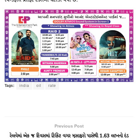
વિન્ડફોલ પ્રોફિટ ટેક્સમાં ઘટાડો થયો છે.
Tags:
india
oil
rate
Previous Post
રેલવેમાં એક જ દિવસમાં ટિકિટ વગર મુસાફરો પાસેથી 1.63 લાખનો દંડ