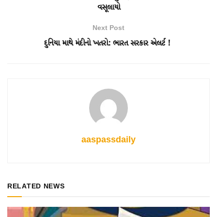
વસૂલાયો
Next Post
દુનિયા માથે મંદીનો ખતરો: ભારત સરકાર એલર્ટ !
aaspassdaily
RELATED NEWS