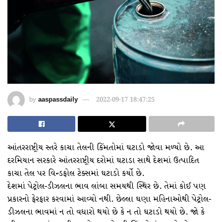
by
aaspassdaily
2022-09-17 18:47:25
આંતરરાષ્ટ્રીય સ્તરે કાચા તેલની કિંમતોમાં ઘટાડો જોવા મળ્યો છે. આ
દરમિયાન સરકારે આંતરરાષ્ટ્રીય દરોમાં ઘટાડા સાથે દેશમાં ઉત્પાદિત
કાચા તેલ પર વિન્ડફોલ ટેક્સમાં ઘટાડો કર્યો છે.
દેશમાં પેટ્રોલ-ડીઝલના ભાવ લાંબા સમયથી સ્થિર છે. તેમાં કોઈ પણ
પ્રકારનો ફેરફાર કરવામાં આવ્યો નથી. છેલ્લા ઘણા મહિનાઓથી પેટ્રોલ-
ડીઝલના ભાવમાં ન તો વધારો થયો છે કે ન તો ઘટાડો થયો છે. જો કે