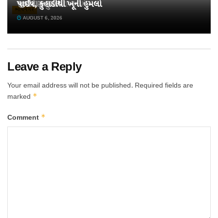
અપહરણ કરી મારમાર્યો
જીવલેણ હુમલો
પાઈપ, કુહાડીથી ખૂની હુમલો
ભાવનગર
AUGUST 6, 2026
AUGUST 6, 2026
AUGUST 6, 2026
Leave a Reply
Your email address will not be published.
Required fields are
*
marked
*
Comment