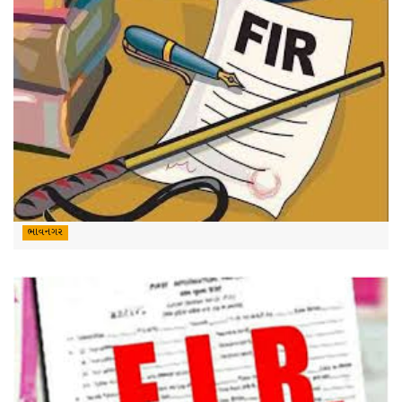
ભાવનગર